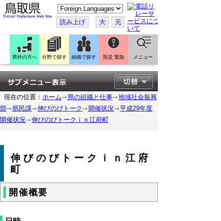
こ
の
ペ
読み上げ
大
元
ー
ジ
を
翻
訳
県外の方へ
分野で探す
組織で探す
防災 緊急
メニュー
す
る
現在の位置：
ホーム
県の組織と仕事
地域社会振興
部
県民課
伸びのびトーク
開催状況
平成29年度
開催状況
伸びのびトークｉｎ江府町
伸びのびトークｉｎ江府
町
開催概要