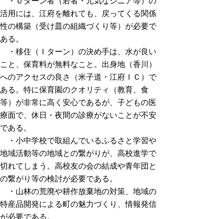
・Ｕターン者（若者・元気なシニア等）の
活用には、江府を離れても、戻ってくる関係
性の構築（受け皿の組織づくり等）が必要で
ある。
・移住（Ｉターン）の決め手は、水が良い
こと、保育料が無料なこと。出身地（香川）
へのアクセスの良さ（米子道・江府ＩＣ）で
ある。特に保育園のクオリティ（教育、食
等）が非常に高く安心であるが、子どもの医
療面で、休日・夜間の診療がないことが不安
である。
・小中学校で取組んでいるふるさと学習や
地域活動等の地域との繋がりが、高校進学で
切れてしまう。高校友の会の結成や青年団と
の繋がり等の検討が必要である。
・山林の荒廃や耕作放棄地の対策、地域の
特産品開発による町の魅力づくり、情報発信
が必要である。