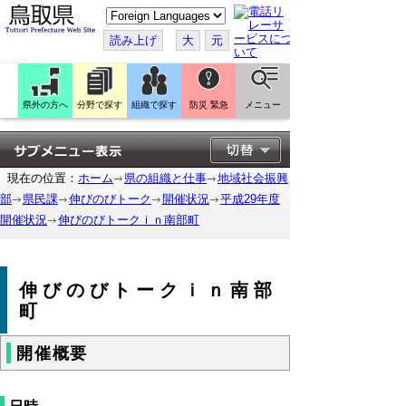
こ
の
ペ
読み上げ
大
元
ー
ジ
を
翻
訳
県外の方へ
分野で探す
組織で探す
防災 緊急
メニュー
す
る
現在の位置：
ホーム
県の組織と仕事
地域社会振興
部
県民課
伸びのびトーク
開催状況
平成29年度
開催状況
伸びのびトークｉｎ南部町
伸びのびトークｉｎ南部
町
開催概要