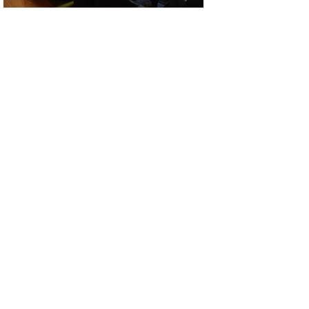
▲ページ上部に戻る
と
個人情報保護
|
リンクについて
|
著作権に
り
ついて
|
アクセシビリティ
ネ
鳥取県 地域社会振興部 県民課
ッ