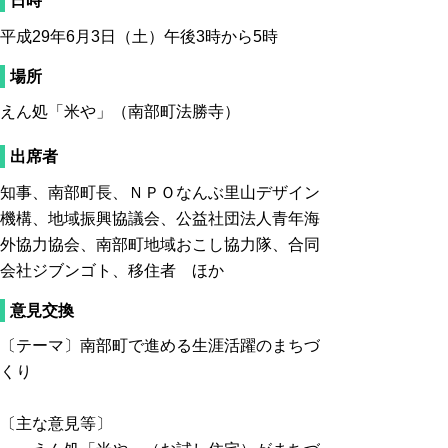
日時
平成29年6月3日（土）午後3時から5時
場所
えん処「米や」（南部町法勝寺）
出席者
知事、南部町長、ＮＰＯなんぶ里山デザイン
機構、地域振興協議会、公益社団法人青年海
外協力協会、南部町地域おこし協力隊、合同
会社ジブンゴト、移住者 ほか
意見交換
〔テーマ〕南部町で進める生涯活躍のまちづ
くり
〔主な意見等〕