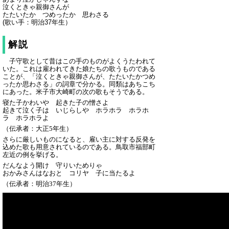
泣くときゃ親御さんが
たたいたか つめったか 思わさる
(歌い手：明治37年生）
解説
子守歌として昔はこの手のものがよくうたわれて
いた。これは雇われてきた娘たちの歌うものである
ことが、「泣くときゃ親御さんが、たたいたかつめ
ったか思わさる」の詞章で分かる。同類はあちこち
にあった。米子市大崎町の次の歌もそうである。
寝た子かわいや 起きた子の憎さよ
起きて泣く子は いじらしや ホラホラ ホラホ
ラ ホラホラよ
（伝承者：大正5年生）
さらに厳しいものになると、雇い主に対する反発を
込めた歌も用意されているのである。鳥取市福部町
左近の例を挙げる。
だんなよう開け 守りいためりゃ
おかみさんはなおと コリヤ 子に当たるよ
（伝承者：明治37年生）