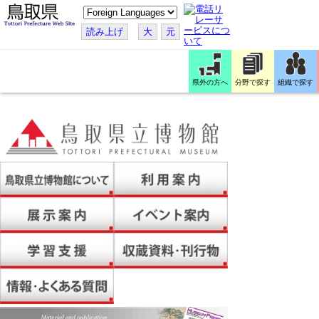
こ
の
ペ
読み上げ
大
元
ー
ジ
を
翻
訳
県外の方へ
分野で探す
組織で探す
す
る