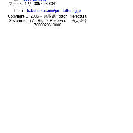
ファクシミリ 0857-26-8041
へ
E-mail
hakubutsukan@pref.tottori.lg.jp
の
Copyright(C) 2006～ 鳥取県(Tottori Prefectural
Government) All Rights Reserved. 法人番号
7000020310000