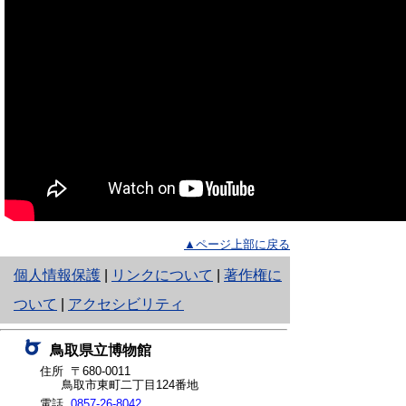
▲ページ上部に戻る
と
個人情報保護
|
リンクについて
|
著作権に
り
ついて
|
アクセシビリティ
ネ
鳥取県立博物館
ッ
住所 〒680-0011
鳥取市東町二丁目124番地
ト
電話
0857-26-8042