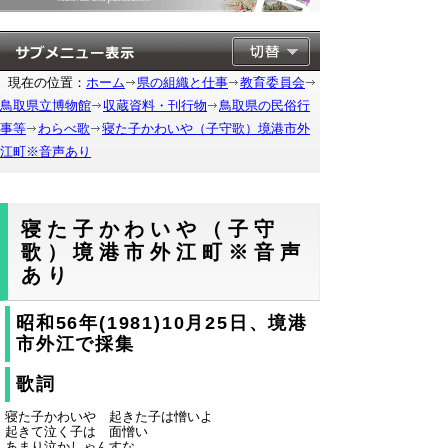
現在の位置：
ホーム
県の組織と仕事
教育委員会
鳥取県立博物館
収蔵資料・刊行物
鳥取県の民俗行
事等
わらべ歌
寝た子かわいや（子守歌）境港市外
江町※音声あり
寝た子かわいや（子守
歌）境港市外江町※音声
あり
昭和56年(1981)10月25日、境港
市外江で採集
歌詞
寝た子かわいや 起きた子は憎いよ
起きて泣く子は 面憎い
あまり泣かしゃんすな