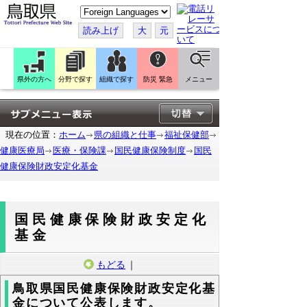
こ
の
ペ
読み上げ
大
元
ー
ジ
を
翻
訳
県外の方へ
分野で探す
組織で探す
防災 緊急
メニュー
す
る
現在の位置：
ホーム
県の組織と仕事
福祉保健部
健康医療局
医療・保険課
国民健康保険制度
国民
健康保険財政安定化基金
国民健康保険財政安定化
基金
もどる
｜
鳥取県国民健康保険財政安定化基
金について公表します。