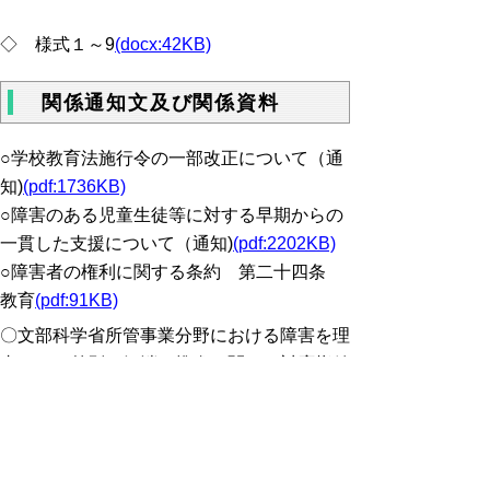
◇ 様式１～9
(docx:42KB)
関係通知文及び関係資料
○学校教育法施行令の一部改正について（通
知)
(pdf:1736KB)
○障害のある児童生徒等に対する早期からの
一貫した支援について（通知)
(pdf:2202KB)
○障害者の権利に関する条約 第二十四条
教育
(pdf:91KB)
〇文部科学省所管事業分野における障害を理
由とする差別の解消の推進に関する対応指針
(pdf:117KB)
○学校教育法施行令 関係条例抜粋
(pdf:136KB)