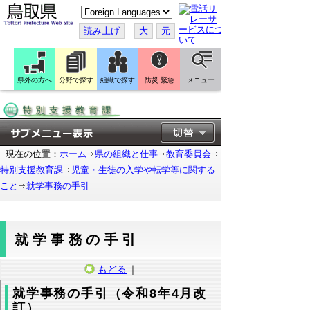
こ
の
ペ
読み上げ
大
元
ー
ジ
を
翻
訳
県外の方へ
分野で探す
組織で探す
防災 緊急
メニュー
す
る
現在の位置：
ホーム
県の組織と仕事
教育委員会
特別支援教育課
児童・生徒の入学や転学等に関する
こと
就学事務の手引
就学事務の手引
もどる
｜
就学事務の手引（令和8年4月改
訂）