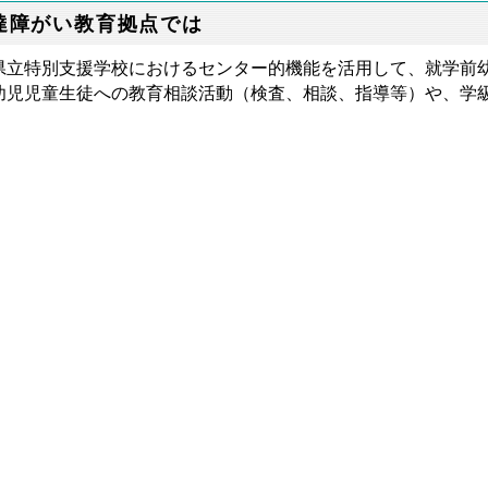
達障がい教育拠点では
立特別支援学校におけるセンター的機能を活用して、就学前
幼児児童生徒への教育相談活動（検査、相談、指導等）や、学