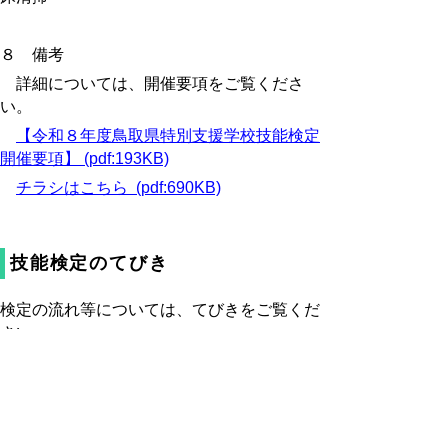
８ 備考
詳細については、開催要項をご覧くださ
い。
【令和８年度鳥取県特別支援学校技能検定
開催要項】 (pdf:193KB)
チラシはこちら (pdf:690KB)
技能検定のてびき
検定の流れ等については、てびきをご覧くだ
さい。
・
技能検定のてびき 喫茶サービス部門（令
和６年６月改訂） (pdf:1747KB)
・
技能検定のてびき 清掃部門 床及び机上
清掃（令和３年８月改訂） (pdf:3437KB)