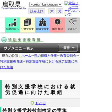
こ
の
ペ
読み上げ
大
元
ー
ジ
を
翻
訳
県外の方へ
分野で探す
組織で探す
防災 緊急
メニュー
す
る
現在の位置：
ホーム
県の組織と仕事
教育委員会
特別支援教育課
特別支援学校における就労促進に向
けた取組
特別支援学校における就
労促進に向けた取組
もどる
｜
特別支援学校技能検定の実施