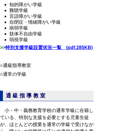
知的障がい学級
難聴学級
言語障がい学級
自閉症・情緒障がい学級
病弱学級
肢体不自由学級
弱視学級
>>
特別支援学級設置状況一覧 (pdf:285KB)
○通級指導教室
○通常の学級
通級指導教室
小・中・義務教育学校の通常学級に在籍し
ている、特別な支援を必要とする児童生徒
が、ほとんどの授業を通常の学級で受けなが