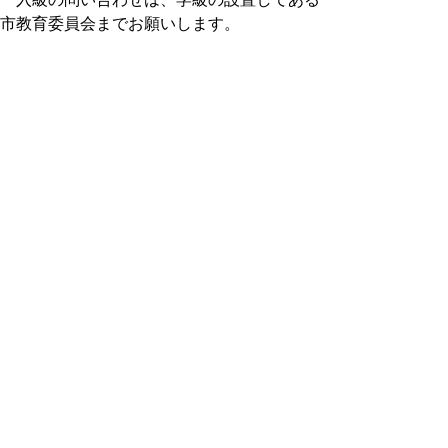
市教育委員会までお願いします。
病院名
学校名
鳥取市立美保南小学校
鳥取市立病院
鳥取市立南中学校
倉吉市立上灘小学校
県立厚生病院
倉吉市立東中学校
鳥取大学医学部
米子市立就将小学校
附属病院
米子市立湊山中学校
訪問教育
障がいの状態等により、通学することが著
しく困難な児童生徒について、可能な限り教
育を受ける機会を提供するために、特別支援
学校から教員を家庭などに派遣して指導を行
う教育のことです。