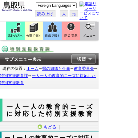
こ
の
ペ
読み上げ
大
元
ー
ジ
を
翻
訳
県外の方へ
分野で探す
組織で探す
防災 緊急
メニュー
す
る
現在の位置：
ホーム
県の組織と仕事
教育委員会
特別支援教育課
一人一人の教育的ニーズに対応した
特別支援教育
一人一人の教育的ニーズ
に対応した特別支援教育
もどる
｜
一人一人の教育的ニーズに対応し