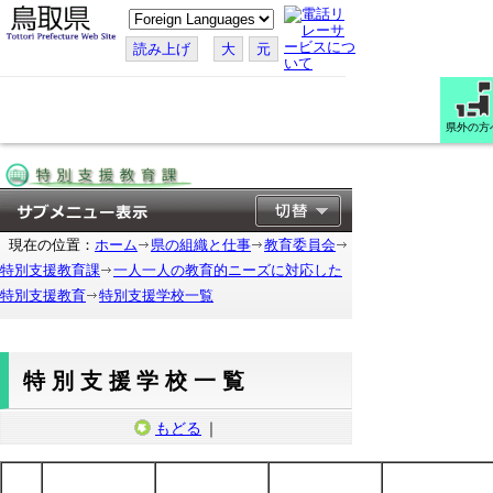
こ
の
ペ
読み上げ
大
元
ー
ジ
を
翻
訳
県外の方
す
る
現在の位置：
ホーム
県の組織と仕事
教育委員会
特別支援教育課
一人一人の教育的ニーズに対応した
特別支援教育
特別支援学校一覧
特別支援学校一覧
もどる
｜