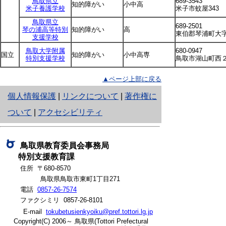
鳥取県立
689-3543
知的障がい
小中高
米子養護学校
米子市蚊屋343
鳥取県立
689-2501
琴の浦高等特別
知的障がい
高
東伯郡琴浦町大字
支援学校
鳥取大学附属
680-0947
国立
知的障がい
小中高専
特別支援学校
鳥取市湖山町西２
▲ページ上部に戻る
と
個人情報保護
|
リンクについて
|
著作権に
り
ついて
|
アクセシビリティ
ネ
ッ
鳥取県教育委員会事務局
特別支援教育課
ト
住所 〒680-8570
へ
鳥取県鳥取市東町1丁目271
電話
0857-26-7574
の
ファクシミリ 0857-26-8101
E-mail
tokubetusienkyoiku@pref.tottori.lg.jp
Copyright(C) 2006～ 鳥取県(Tottori Prefectural