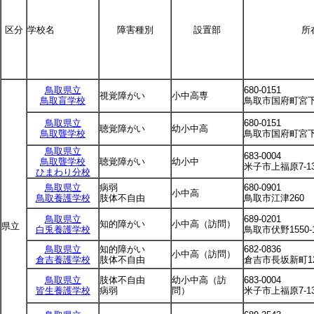
区分
学校名
障害種別
設置部
所
鳥取県立
680-0151
視覚障がい
小中高専
鳥取盲学校
鳥取市国府町宮下1
鳥取県立
680-0151
聴覚障がい
幼小中高
鳥取聾学校
鳥取市国府町宮下1
鳥取県立
683-0004
鳥取聾学校
聴覚障がい
幼小中
米子市上福原7-13
ひまわり分校
鳥取県立
病弱
680-0901
小中高
鳥取養護学校
肢体不自由
鳥取市江津260
鳥取県立
689-0201
知的障がい
小中高（訪問）
県立
白兎養護学校
鳥取市伏野1550-
鳥取県立
知的障がい
682-0836
小中高（訪問）
倉吉養護学校
肢体不自由
倉吉市長坂新町12
鳥取県立
肢体不自由
幼小中高（訪
683-0004
皆生養護学校
病弱
問）
米子市上福原7-13