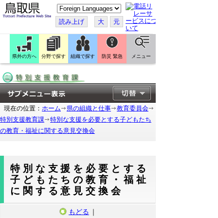
こ
の
ペ
読み上げ
大
元
ー
ジ
を
翻
訳
県外の方へ
分野で探す
組織で探す
防災 緊急
メニュー
す
る
現在の位置：
ホーム
県の組織と仕事
教育委員会
特別支援教育課
特別な支援を必要とする子どもたち
の教育・福祉に関する意見交換会
特別な支援を必要とする
子どもたちの教育・福祉
に関する意見交換会
もどる
｜