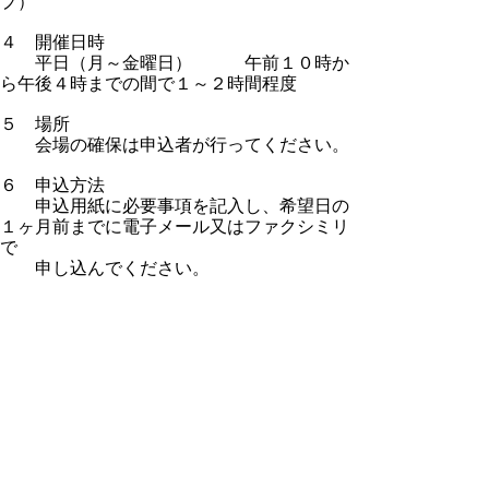
プ）
４ 開催日時
平日（月～金曜日） 午前１０時か
ら午後４時までの間で１～２時間程度
５ 場所
会場の確保は申込者が行ってください。
６ 申込方法
申込用紙に必要事項を記入し、希望日の
１ヶ月前までに電子メール又はファクシミリ
で
申し込んでください。
ちらし (pdf:592KB)
申込用紙 (xlsx:14KB)
▲ページ上部に戻る
と
個人情報保護
|
リンクについて
|
著作権に