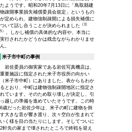
たようです。昭和20年7月13日に「鳥取縣建
物疎開事業損失補償委員会規定」というもの
が定められ、建物強制疎開による損失補償に
（注
ついて話し合うことが決められました
5）
。しかし補償の具体的な内容や、本当に
実行されたかどうかは残念ながらわかりませ
ん。
米子市中町の事例
岩佐委員の御実家である岩佐写真機店は、
重要施設に指定された米子市役所の向かい
（米子市中町）にありました。表からもわか
るとおり、中町は建物強制疎開地区に指定さ
れています。そのため取り壊しが決定し、引
っ越しの準備を進めていたそうです。この時
6歳だった岩佐少年は、米子の町に建物を倒
す大きな音が響き渡り、次々空白が生まれて
いく様を目の当たりにします。そしてついに
2軒先の家まで壊されたところで終戦を迎え