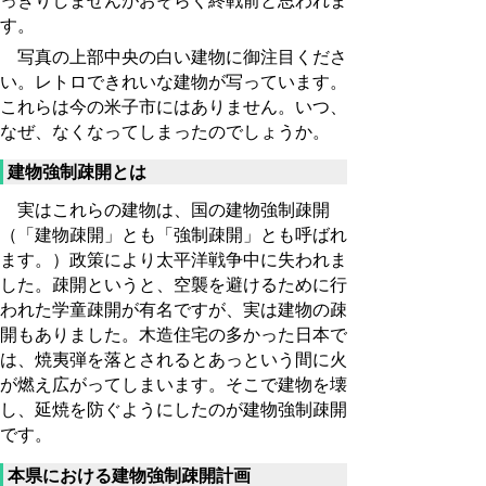
っきりしませんがおそらく終戦前と思われま
す。
写真の上部中央の白い建物に御注目くださ
い。レトロできれいな建物が写っています。
これらは今の米子市にはありません。いつ、
なぜ、なくなってしまったのでしょうか。
建物強制疎開とは
実はこれらの建物は、国の建物強制疎開
（「建物疎開」とも「強制疎開」とも呼ばれ
ます。）政策により太平洋戦争中に失われま
した。疎開というと、空襲を避けるために行
われた学童疎開が有名ですが、実は建物の疎
開もありました。木造住宅の多かった日本で
は、焼夷弾を落とされるとあっという間に火
が燃え広がってしまいます。そこで建物を壊
し、延焼を防ぐようにしたのが建物強制疎開
です。
本県における建物強制疎開計画