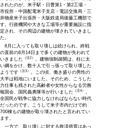
されたのが、米子駅・日曹第1・第2工場・
市役所・中国配電米子支店・電話交換局・三
井物産米子出張所・大阪鉄道局後藤工機部で
す。行政機関や大きな工場等が重要施設に指
定され、その周辺の建物が壊されていきまし
た。
8月に入っても取り壊しは続けられ、終戦
の直前の8月14日まで多くの建物が失われて
（注2）
いきました
。建物強制疎開は、柱に太
い綱をかけ、数十人で引っ張って取り壊した
（注3）
ようです
。この頃、働き盛りの男性の
大半は戦地にいました。そのため、こうした
力仕事も残された高齢者や女性からなる労務
（注4）
報国会、国民義勇隊等が行いました
。
全国民が戦争に協力しなければならない時代
だったのです。こうして米子市内だけで約
700棟もの建物が取り壊されたと言われてい
ます。
一方で、取り壊しに対する救済措置はあっ