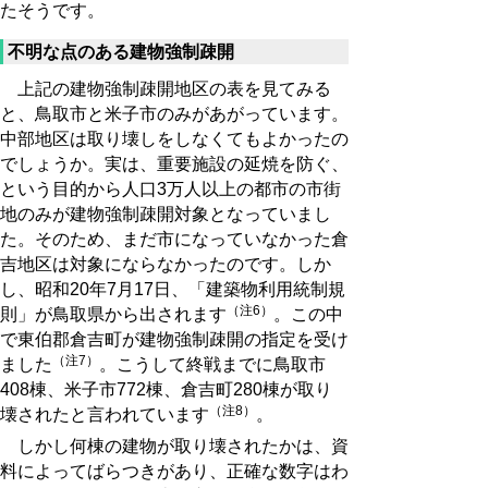
たそうです。
不明な点のある建物強制疎開
上記の建物強制疎開地区の表を見てみる
と、鳥取市と米子市のみがあがっています。
中部地区は取り壊しをしなくてもよかったの
でしょうか。実は、重要施設の延焼を防ぐ、
という目的から人口3万人以上の都市の市街
地のみが建物強制疎開対象となっていまし
た。そのため、まだ市になっていなかった倉
吉地区は対象にならなかったのです。しか
し、昭和20年7月17日、「建築物利用統制規
（注6）
則」が鳥取県から出されます
。この中
で東伯郡倉吉町が建物強制疎開の指定を受け
（注7）
ました
。こうして終戦までに鳥取市
408棟、米子市772棟、倉吉町280棟が取り
（注8）
壊されたと言われています
。
しかし何棟の建物が取り壊されたかは、資
料によってばらつきがあり、正確な数字はわ