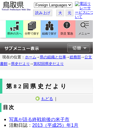
こ
の
ペ
読み上げ
大
元
ー
ジ
を
翻
訳
県外の方へ
分野で探す
組織で探す
防災 緊急
メニュー
す
る
現在の位置：
ホーム
県の組織と仕事
総務部
公文
書館
県史だより
第82回県史だより
第82回県史だより
もどる
｜
目次
写真が語る終戦前後の米子市
活動日誌：
2013（平成25）年1月