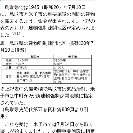
鳥取県では1945（昭和20）年7月10日
に、鳥取市と米子市の重要施設の周囲の建物
を撤去するよう、命令が出されます。下記の
表のとおり、建物強制疎開地区が定められま
（注1）
した
。
表 鳥取県の建物強制疎開地区（昭和20年7
月10日段階）
※上記表中の備考欄で鳥取市は東品治町、米
子市は中町が2か所建物強制疎開地域に指定
されていた。
（鳥取県史近代第五巻資料篇839頁より引
用）
これを受け、米子市では7月14日から取り
壊しが始まりました。この時重要施設に指定