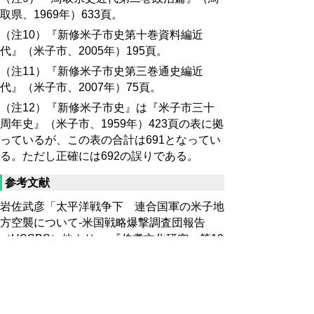
取県、1969年）633頁。
（注10）『新修米子市史第十巻資料編近
代』（米子市、2005年）195頁。
（注11）『新修米子市史第三巻通史編近
代』（米子市、2007年）75頁。
（注12）『新修米子市史』は『米子市三十
周年史』（米子市、1959年）423頁の表に拠
っているが、この表の合計は691となってい
る。ただし正確には692の誤りである。
参考文献
岩佐武彦「太平洋戦争下 連合国軍の米子地
方空襲について‐米国戦略爆撃調査団報告
（USSBS）他より‐」『伯耆文化研究』第12
号（伯耆文化研究会、2010年）。
『鳥取県史近代第五巻資料篇』鳥取県、
1967年。
（岡 梓）