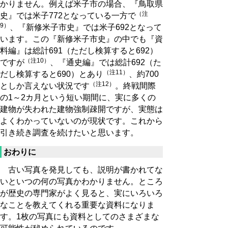
かりません。例えば米子市の場合、『鳥取県
（注
史』では米子772となっている一方で
9）
、『新修米子市史』では米子692となって
います。この『新修米子市史』の中でも『資
料編』は総計691（ただし検算すると692）
（注10）
ですが
、『通史編』では総計692（た
（注11）
だし検算すると690）とあり
、約700
（注12）
としか言えない状況です
。終戦間際
の1～2カ月という短い期間に、実に多くの
建物が失われた建物強制疎開ですが、実態は
よくわかっていないのが現状です。これから
引き続き調査を続けたいと思います。
おわりに
古い写真を発見しても、説明が書かれてな
いといつの何の写真かわかりません。ところ
が歴史の専門家がよく見ると、実にいろいろ
なことを教えてくれる重要な資料になりま
す。1枚の写真にも資料としてのさまざまな