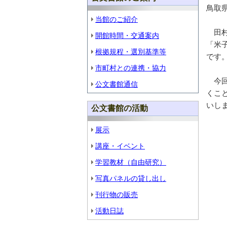
鳥取
当館のご紹介
田村
開館時間・交通案内
「米
根拠規程・選別基準等
です
市町村との連携・協力
今回
公文書館通信
くこ
いし
公文書館の活動
展示
講座・イベント
学習教材（自由研究）
写真パネルの貸し出し
刊行物の販売
活動日誌