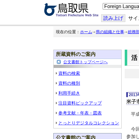
こ
の
ペ
ー
読み上げ
サイ
ジ
を
翻
現在の位置：
ホーム
県の組織と仕事
総務
訳
す
る
所蔵資料のご案内
公文書館トップページへ
資料の検索
資料の種別
利用手続き
201
米子
注目資料ピックアップ
参考文献・年表・図表
平成
とっとりデジタルコレクション
今回
参加
公文書館のご案内