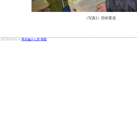
（写真2）田村委員
2013/01/31 in
県史編さん室
,
調査