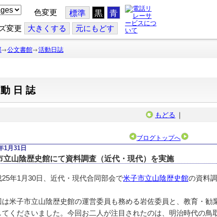
色変更
標準
黒
青
ズ変更
大
きくする
元
にもどす
部
公文書館
活動日誌
活動日誌
もどる
｜
ブログトップへ
3年1月31日
市立山陰歴史館にて資料調査（近代・現代）を実施
25年1月30日、近代・現代合同部会で
米子市立山陰歴史館
の資料
は米子市立山陰歴史館の運営委員も務める岩佐委員と、教育・勧
してくださいました。今回お二人が注目されたのは、明治時代の鳥