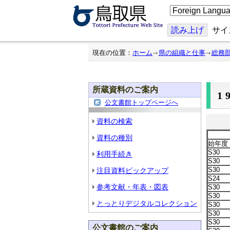
こ
の
ペ
ー
読み上げ
サイ
ジ
を
翻
現在の位置：
ホーム
県の組織と仕事
総務
訳
す
る
所蔵資料のご案内
1
公文書館トップページへ
資料の検索
資料の種別
始年度
S30
利用手続き
S30
S30
注目資料ピックアップ
S24
参考文献・年表・図表
S30
S30
とっとりデジタルコレクション
S30
S30
S30
公文書館のご案内