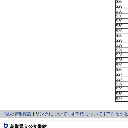
S25
S29
S30
S30
S30
S30
S29
S30
S29
S29
S29
S28
S28
S29
S26
S27
S27
S29
S29
S30
S27
と
個人情報保護
|
リンクについて
|
著作権について
|
アクセシ
り
ネ
鳥取県立公文書館