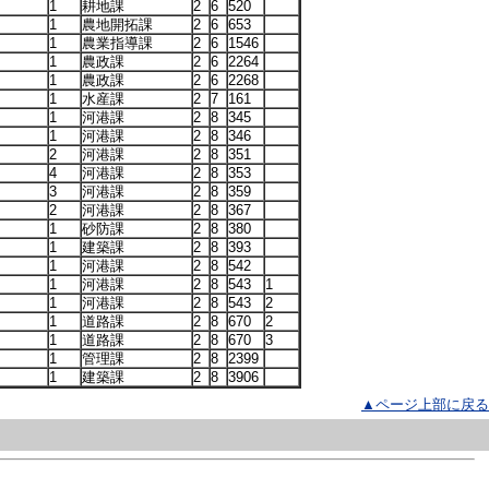
1
耕地課
2
6
520
1
農地開拓課
2
6
653
1
農業指導課
2
6
1546
1
農政課
2
6
2264
1
農政課
2
6
2268
1
水産課
2
7
161
1
河港課
2
8
345
1
河港課
2
8
346
2
河港課
2
8
351
4
河港課
2
8
353
3
河港課
2
8
359
2
河港課
2
8
367
1
砂防課
2
8
380
1
建築課
2
8
393
）
1
河港課
2
8
542
1
河港課
2
8
543
1
1
河港課
2
8
543
2
1
道路課
2
8
670
2
1
道路課
2
8
670
3
1
管理課
2
8
2399
1
建築課
2
8
3906
▲ページ上部に戻る