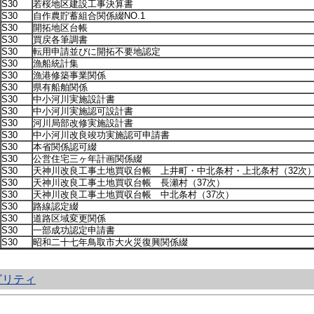
S30
若桜地区建設工事決算書
S30
自作農貯蓄組合関係綴NO.1
S30
開拓地区台帳
S30
買戻各筆調書
S30
転用申請並びに開拓不要地認定
S30
漁船統計集
S30
漁港修築事業関係
S30
県有船舶関係
S30
中小河川実施設計書
S30
中小河川実施認可設計書
S30
河川局部改修実施設計書
S30
中小河川改良竣功実施認可申請書
S30
本省関係認可綴
S30
公営住宅三ヶ年計画関係綴
S30
天神川改良工事土地買収台帳 上井町・中北条村・上北条村（32次
S30
天神川改良工事土地買収台帳 長瀬村（37次）
S30
天神川改良工事土地買収台帳 中北条村（37次）
S30
路線認定綴
S30
道路区域変更関係
S30
一部成功認定申請書
S30
昭和二十七年鳥取市大火災復興関係綴
ビリティ