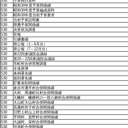
S30
予算執行資料
S30
昭和30年度予算関係綴
S30
昭和30年度予算編成資料
S30
昭和30年度当初予算要求
S30
当初予算説明書
S30
県費予算関係綴
S30
決算状況調査
S30
官報
S30
引継書綴
S30
県公報（1～6月分）
S30
県公報（7～12月分）
S30
第22回参議院会議録
S30
第20～22回衆議院会議録
S30
市町村合併実態調査
S30
令達原簿
S30
条例署名綴
S30
規則署名綴
S30
貯蓄表彰関係綴
S30
倉吉市灘手村合併関係綴
S30
大村、用瀬町社村合併関係綴
S30
大幡村、幡郷村の一部八郷村合併関係綴
S30
大山町大山村合併関係綴
S30
高麗村所子村合併関係綴
S30
日野上村山上村合併関係綴
S30
手間村、賀野村合併関係綴
S30
大誠村、栄村合併関係綴
S30
河原町合併関係綴