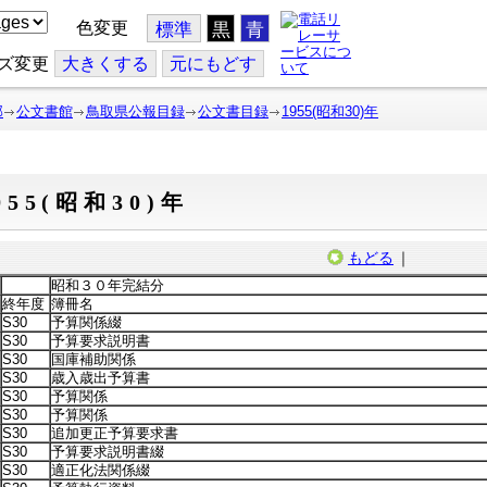
色変更
標準
黒
青
ズ変更
大
きくする
元
にもどす
部
公文書館
鳥取県公報目録
公文書目録
1955(昭和30)年
955(昭和30)年
もどる
｜
昭和３０年完結分
終年度
簿冊名
S30
予算関係綴
S30
予算要求説明書
S30
国庫補助関係
S30
歳入歳出予算書
S30
予算関係
S30
予算関係
S30
追加更正予算要求書
S30
予算要求説明書綴
S30
適正化法関係綴