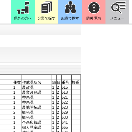
県外の方へ
分野で探す
組織で探す
防災 緊急
メニュー
冊数
作成課所名
部
目
番号
枝番
1
農政課
1
2
615
1
農業改良課
1
2
618
1
蚕糸課
1
2
621
1
蚕糸課
1
2
622
1
農地開拓課
1
2
623
2
観光課
1
2
629
1
観光課
1
2
630
1
企画広報課
1
2
641
1
婦人児童課
1
2
665