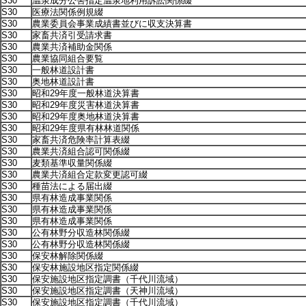
S30
温泉成分公害指定温泉地利用訴訟関係綴
S30
医療法関係例規綴
S30
農業委員会事業成績書並びに収支決算書
S30
家畜共済引受請求書
S30
農業共済補助金関係
S30
農業協同組合要覧
S30
一般林道設計書
S30
奥地林道設計書
S30
昭和29年度一般林道決算書
S30
昭和29年度災害林道決算書
S30
昭和29年度奥地林道決算書
S30
昭和29年度県有林林道関係
S30
家畜共済危険率計算表綴
S30
農業共済組合認可関係綴
S30
麦類基準収量関係綴
S30
農業共済組合定款変更認可綴
S30
種苗法による届出綴
S30
県有林造成事業関係
S30
県有林造成事業関係
S30
県有林造成事業関係
S30
公有林野分収造林関係綴
S30
公有林野分収造林関係綴
S30
保安林解除関係綴
S30
保安林施設地区指定関係綴
S30
保安施設地区指定調書（千代川流域）
S30
保安施設地区指定調書（天神川流域）
S30
保安施設地区指定調書（千代川流域）