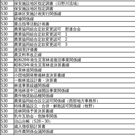
S30
保安施設地区指定調書（日野川流域）
S30
保安施設地区指定調書
S30
森林区実施計画実行関係綴
S30
研修関係綴
S30
重点指導活動計画書
S30
農業協同組合定款変更認可 郡連合会
S30
農業協同組合定款変更認可 1
S30
農業協同組合定款変更認可 2
S30
農業協同組合定款変更認可 3
S30
麦損害評価書
S30
農災料率改正綴
S30
昭和28年発生災害林道復旧事業関係綴
S30
昭和29年発生災害林道決算書綴
S30
災害林道関係綴
S30
小団地開発整備林道決算書綴
S30
一般林道設計書・決算書
S30
林道事業繰越関係綴
S30
奥地林道中江線開設事業関係綴
S30
農作物奨励品種関係綴
S30
農業協同組合設立認可関係綴（西部地方事務所）
S30
特殊農協設立・合併・解散認可関係綴（牧野）
S30
造林関係予算決算書綴
S30
乳牛互助会・危険率関係
S30
治山台帳（S28～30）
S30
歳入徴収額計算書
S30
自作農関係会議関係綴