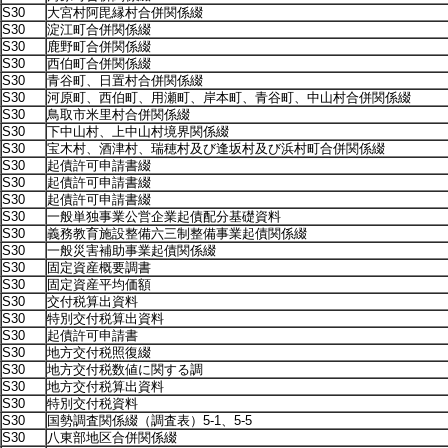
S30
大宮村阿毘縁村合併関係綴
S30
淀江町合併関係綴
S30
鹿野町合併関係綴
S30
西伯町合併関係綴
S30
青谷町、日置村合併関係綴
S30
河原町、西伯町、用瀬町、岸本町、青谷町、中山村合併関係綴
S30
鳥取市米里村合併関係綴
S30
下中山村、上中山村境界関係綴
S30
宝木村、酒津村、瑞穂村及び逢坂村及び浜村町合併関係綴
S30
起債許可申請書綴
S30
起債許可申請書綴
S30
起債許可申請書綴
S30
一般単独事業公営企業起債配分基礎資料
S30
義務教育施設整備六三制整備事業起債関係綴
S30
一般災害補助事業起債関係綴
S30
固定資産概要調書
S30
固定資産平均価額
S30
交付税算出資料
S30
特別交付税算出資料
S30
起債許可申請書
S30
地方交付税照復綴
S30
地方交付税数値に関する調
S30
地方交付税算出資料
S30
特別交付税資料
S30
国勢調査関係綴（調査表）5-1、5-5
S30
八東部地区合併関係綴