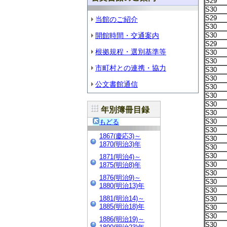
S29
S30
S29
当館のご紹介
S30
開館時間・交通案内
S30
S29
根拠規程・選別基準等
S30
S30
市町村との連携・協力
S30
S30
公文書館通信
S30
S30
S30
年別簿冊目録
S30
S30
もどる
S30
1867(慶応3)～
S30
1870(明治3)年
S30
S30
1871(明治4)～
S30
1875(明治8)年
S30
1876(明治9)～
S30
1880(明治13)年
S30
1881(明治14)～
S30
1885(明治18)年
S30
S30
1886(明治19)～
S30