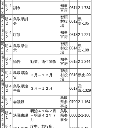
明
明４
知事
４
訓令
0611
2-1-734
２
官房
２
明
智頭
明４
鳥取県訓
県
４
村役
0612
２
令
史-105
２
場
明
明４
知事
４
庁訓
0613
2-1-221
２
官房
２
明
智頭
明４
鳥取県告
県
４
村役
0614
２
示
史-108
２
場
明
明４
知事
４
諭告
勧業、衛生関係
0615
2-1-244
２
官房
２
明
智頭
明４
鳥取県諭
４
３月～１２月
村役
0616
県史-99
２
告
２
場
明
明４
鳥取県諭
朶
４
３月～１２月
0617
２
告綴
風-1329
２
明
鳥取
明４
４
会議録
県参
0799
2-1-164
２
２
事会
明
明治４１年２月
鳥取
明４
４
決議書綴
～明治４２年７
県参
0800
2-1-166
１
２
月
事会
明
明４
庁中、郡役所、