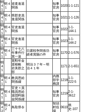
明
明４
巡査進退
知事
４
1020
1-1-121
１
関係
官房
１
明
明４
県郡吏員
知事
４
1021
1-1-126
１
進退関係
官房
１
明
明４
官吏進退
知事
1-1-
４
1022
１
関係
官房
144-1
１
明
明４
官吏進退
知事
1-1-
４
1023
１
関係
官房
144-2
１
明
三十七八
明４
日露戦争関係功
知事
４
年事件行
1170
2-1-576
１
績者賞賜の件
官房
１
賞一途
賞勲年金
明
渡根帳
明治３７年～明
４
1171
2-1-651
岩美郡之
治４１年
１
部
明
内務
明４
教員恩給
1-1-
４
部学
1218
１
関係綴
222-5
１
務課
官吏々員
明
明４
職員恩給
知事
2-1-
４
1219
１
退隠料賜
官房
3612
１
金関係綴
明
智頭
明４
県
４
鳥取県令
村役
0610
２
史-107
２
場