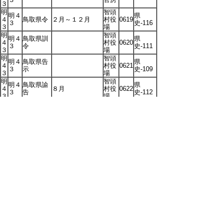
３
明
智頭
明４
県
４
鳥取県令
２月～１２月
村役
0619
３
史-116
３
場
明
智頭
明４
鳥取県訓
県
４
村役
0620
３
令
史-111
３
場
明
智頭
明４
鳥取県告
県
４
村役
0621
３
示
史-109
３
場
明
智頭
明４
鳥取県諭
県
４
８月
村役
0622
３
告
史-112
３
場
明４
明
明治３９年１２
０～
県会成議
庶務
４
月～明治４３年
0801
2-1-125
明４
書
課
３
１２月
３
明
鳥取
明４
４
会議録
県参
0802
2-1-163
３
３
事会
明
明治４２年３月
鳥取
明４
４
決議書綴
～明治４３年７
県参
0803
2-1-291
２
３
月
事会
明
明４
庁中、郡役所、
４
辞令原簿
0934
1-1-43
３
病院、雑
３
明２
明
７～
官吏進退
知事
４
高等官
1028
1-1-93
明４
関係綴
官房