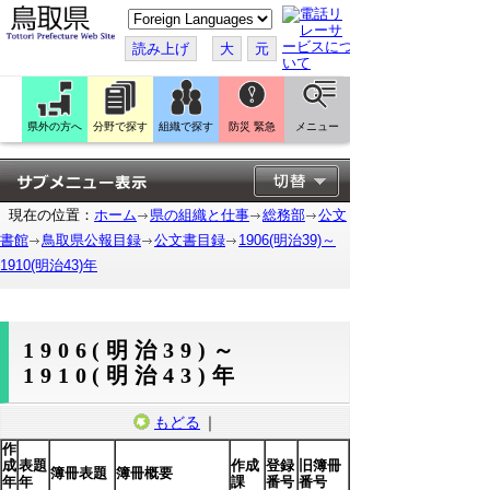
こ
の
ペ
読み上げ
大
元
ー
ジ
を
翻
訳
県外の方へ
分野で探す
組織で探す
防災 緊急
メニュー
す
る
現在の位置：
ホーム
県の組織と仕事
総務部
公文
書館
鳥取県公報目録
公文書目録
1906(明治39)～
1910(明治43)年
1906(明治39)～
1910(明治43)年
もどる
｜
作
成
表題
作成
登録
旧簿冊
簿冊表題
簿冊概要
年
年
課
番号
番号