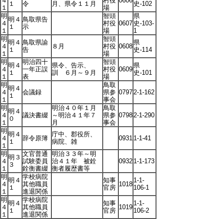
４
村役
0606
１
令
月、県令１１月
史-102
１
場
明
智頭
県
明４
鳥取県告
４
村役
0607
史-103-
１
示
１
場
1
明
智頭
明４
鳥取県諭
県
４
８月
村役
0608
１
告
史-114
１
場
明
明治四十
智頭
明４
県令、告示、
県
４
一年正誤
村役
0609
１
訓 ６月～９月
史-101
１
表
場
明
鳥取
明４
４
会議録
県参
0797
2-1-162
１
１
事会
明
明治４０年１月
鳥取
明４
４
議決書綴
～明治４１年７
県参
0798
2-1-290
０
１
月
事会
明
明４
庁中、郡役所、
４
辞令原簿
0931
1-1-41
１
病院、雑
１
明
文官普通
明治３３年～明
明３
４
試験委員
治４１年 被銓
0932
1-1-173
３
１
銓衡書綴
衡者履歴書等
明
学校病院
明４
知事
1-1-
４
其他職員
1018
１
官房
106-1
１
進退関係
明
学校病院
明４
知事
1-1-
４
其他職員
1019
１
官房
106-2
１
進退関係