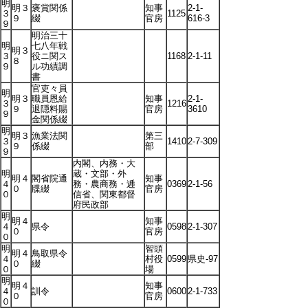
明
明３
褒賞関係
知事
2-1-
３
1125
９
綴
官房
616-3
９
明治三十
明
七八年戦
明３
３
役ニ関ス
1168
2-1-11
８
９
ル功績調
書
官吏々員
明
明３
職員恩給
知事
2-1-
３
1216
９
退隠料賜
官房
3610
９
金関係綴
明
明３
漁業法関
第三
３
1410
2-7-309
９
係綴
部
９
内閣、内務・大
明
蔵・文部・外
明４
閣省院通
知事
４
務・農商務・逓
0369
2-1-56
０
牒綴
官房
０
信省、関東都督
府民政部
明
明４
知事
４
県令
0598
2-1-307
０
官房
０
明
智頭
明４
鳥取県令
４
村役
0599
県史-97
０
綴
０
場
明
明４
知事
４
訓令
0600
2-1-733
０
官房
０