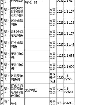
４
辞令原簿
0933
1-1-42
２
病院、雑
２
明
学校病院
明４
知事
４
其他職員
1024
1-1-107
２
官房
２
進退関係
明
明４
巡査進退
知事
４
1025
1-1-122
２
関係
官房
２
明
明４
県郡吏員
知事
４
1026
1-1-127
２
進退関係
官房
２
明
明４
官吏進退
知事
４
1027
1-1-145
２
関係
官房
２
明
明４
褒賞関係
知事
４
1126
2-1-653
２
綴
官房
２
明
明４
褒賞関係
知事
４
1127
2-1-690
２
綴
官房
２
明
内務
明４
教員恩給
1-1-
４
部学
1220
２
関係綴
222-6
２
務課
官吏々員
明
明４
職員恩給
知事
1-1-
４
文官恩給
1221
２
退隠料賜
官房
223-14
２
金関係
明
明４
知事
４
県令
0618
2-1-305
３
官房