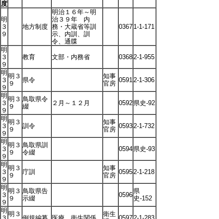
度
明治１６年～明
明
治３９年 内
３
地方制度
務・大蔵省等訓
0367
1-1-171
９
示、内訓、訓
令、通牒
明
３
教育
文部・内務省
0368
2-1-955
９
明
明３
知事
３
県令
0591
2-1-306
９
官房
９
明
明３
鳥取県令
３
２月～１２月
0592
県史-92
９
綴
９
明
明３
知事
３
訓令
0593
2-1-732
９
官房
９
明
明３
鳥取県訓
３
0594
県史-93
９
令綴
９
明
明３
知事
３
庁訓
0595
2-1-218
９
官房
９
明
明３
鳥取県告
県
３
0596
９
示綴
史-152
９
明
明３
衛生
３
例規編纂
医療、衛生関係
0597
2-1-283