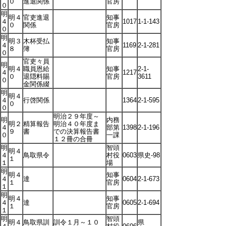
０
進退関係
官房
０
明
明４
官吏進退
知事
４
1017
1-1-143
０
関係
官房
０
明
明３
木杯受払
知事
４
1169
2-1-281
８
簿
官房
０
官吏々員
明
明４
職員恩給
知事
2-1-
４
1217
０
退隠料賜
官房
3611
０
金関係綴
明
明４
４
行啓関係
1364
2-1-595
０
０
明治２９年度～
明
内務
明２
精算報告
明治４０年度ま
４
部第
1398
2-1-196
９
書
での決算報告書
０
一課
１２冊の合冊
明
智頭
明４
４
鳥取県令
村役
0603
県史-98
１
１
場
明
明４
知事
４
達
0604
2-1-673
１
官房
１
明
明４
知事
４
達
0605
2-1-694
１
官房
１
明
智頭
明４
鳥取県訓
訓令１月～１０
県