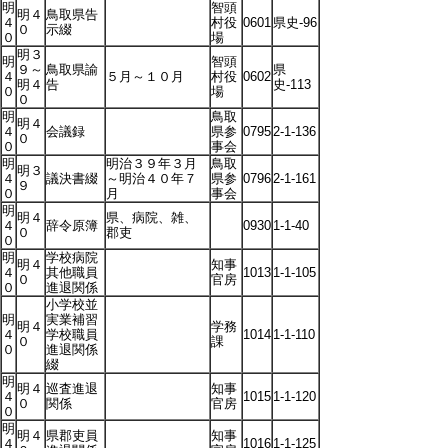
明
智頭
明４
鳥取県告
４
村役
0601
県史-96
０
示綴
０
場
明３
明
智頭
９～
鳥取県諭
県
４
５月～１０月
村役
0602
明４
告
史-113
０
場
０
明
鳥取
明４
４
会議録
県参
0795
2-1-136
０
０
事会
明
明治３９年３月
鳥取
明３
４
議決書綴
～明治４０年７
県参
0796
2-1-161
９
０
月
事会
明
明４
県、病院、雑、
４
辞令原簿
0930
1-1-40
０
郡吏
０
明
学校病院
明４
知事
４
其他職員
1013
1-1-105
０
官房
０
進退関係
小学校並
明
実業補習
明４
学務
４
学校職員
1014
1-1-110
０
課
０
進退関係
綴
明
明４
巡査進退
知事
４
1015
1-1-120
０
関係
官房
０
明
明４
県郡吏員
知事
４
1016
1-1-125