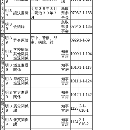
９
課
９
明
明治３８年３月
鳥取
明３
３
議決書綴
～明治３９年７
県参
0793
2-1-133
８
９
月
事会
明
鳥取
明３
３
会議録
県参
0794
2-1-135
９
９
事会
明
明３
庁中、警察、郡
３
辞令原簿
0929
1-1-39
９
吏、病院、雑
９
明
学校病院
明３
知事
３
其他職員
1009
1-1-104
９
官房
９
進退関係
明
明３
巡査進退
知事
３
1010
1-1-119
９
関係
官房
９
明
明３
県郡吏員
知事
３
1011
1-1-124
９
進退関係
官房
９
明
明３
官吏進退
知事
３
1012
1-1-142
９
関係
官房
９
明
明３
褒賞関係
知事
2-1-
３
1123
９
綴
官房
616-1
９
明
明３
褒賞関係
知事
2-1-
３
1124
９
綴
官房
616-2
９