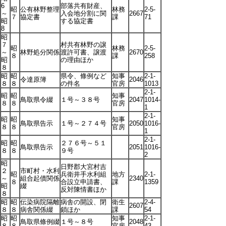
6
部落共有財産、
昭
公有林野整理
林務
2-5-
～
入会地分割に関
2667
７
協定書
課
71
昭
する協定書
8
昭
７
村共有林野の譲
昭
林務
2-5-
～
林野処分関係
渡許可書、譲渡
2670
８
課
258
昭
の理由ほか
８
昭
昭
県令、條例など
知事
2-1-
令達原簿
2046
８
８
の件名
官房
1013
2-1-
昭
昭
知事
鳥取県令綴
１号～３８号
2047
1014-
８
８
官房
1
2-1-
昭
昭
知事
鳥取県告示
１号～２７４号
2050
1016-
８
８
官房
1
2-1-
昭
昭
２７６号～５１
鳥取県告示
2051
1016-
８
８
９号
2
昭
日野郡大宮村吉
２
市町村・水利
昭
兵衛井手水利組
地方
2-1-
～
組合起債関係
2340
８
合設立申請書、
課
1359
昭
綴
反対陳情書ほか
８
昭
昭
伝染病院隔離
病舎の開設、閉
衛生
2-4-
2607
８
８
病舎関係綴
鎖ほか
課
54
昭
昭
知事
2-1-
鳥取県條例綴
１号～８号
2048
８
８
官房
43