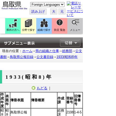
こ
の
ペ
読み上げ
大
元
ー
ジ
を
翻
訳
県外の方へ
分野で探す
組織で探す
防災 緊急
メニュー
す
る
現在の位置：
ホーム
県の組織と仕事
総務部
公文
書館
鳥取県公報目録
公文書目録
1933(昭和8)年
1933(昭和8)年
もどる
｜
作
表
旧簿
成
作成
登録
題
簿冊表題
簿冊概要
冊番
年
課
番号
年
号
度
昭
昭
総務
鳥取県公報
2108
1-4-5
８
８
課