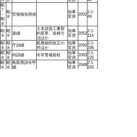
昭
７
昭
知事
2-1-
～
官報報告関係
2002
８
官房
49
昭
８
土木請負工事契
昭
昭
知事
2-1-
達綴
約変更、造林方
2052
８
８
官房
114
法ほか
昭
昭
処務細則改正の
知事
2-1-
庁訓綴
2092
８
８
件ほか
官房
206
昭
昭
知事
2-1-
内訓綴
非常警備規程
2093
８
８
官房
226
昭
昭
鳥取県訓令甲
知事
2-1-
2049
８
８
綴
官房
265
昭
昭
澄宮殿下御成
日程、奉送迎事
社会
2-1-
2299
８
８
関係書類
務ほか
課
585
台覧
台覧品献上品の
品献
昭
昭
澄宮殿下御成
一覧、「鳥取県
2-1-
上品
2300
８
８
事務関係綴
写真帖」の説明
593
第一
書原稿ほか
係
昭
紀元節表彰者
知事
７
昭
名、徳行者調
官房
2-1-
～
褒賞関係綴
2178
８
査、寄附者表彰
秘書
637
昭
上申書
課
８
昭
2-1-
拝謁資格者届
2301
８
515