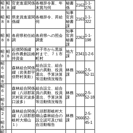
昭
昭
官吏進退関係
各種辞令案、年
秘書
1-1-
2162
８
８
綴
末賞与伺
係
276
知事
昭
昭
県吏員進退関
各種辞令、昇給
官房
1-1-
2163
８
８
係綴
伺
秘書
322
課
知事
昭
昭
各府県初任給
各府県への照会
官房
1-1-
2262
８
８
調
調査
秘書
198
課
起債関係綴
米子市から黒坂
昭
昭
地方
自作農創設維
村まで、７１市
2341
1-2-6
８
８
課
持資金
町村
昭
組合設立、組合
６
森林組合関係
員の異動、役員
林務
2-5-
～
綴（岩美郡宇
2668
選出、予算決算
課
52-11
昭
倍野村美歎）
等活動情況報告
８
昭
森林組合関係
組合設立、組合
６
綴（八頭郡富
員の異動、役員
林務
2-5-
～
2669
沢村富沢波多
選出、予算決算
課
52-18
昭
口波多）
等活動情況報告
８
昭
森林組合関係
八頭郡那岐村大
２
2-5-
綴（八頭郡那
畑山森林組合の
林務
～
2666
52-
岐村大畑山
設立認可及び組
課
昭
45-1
１）
合活動報告
８
昭