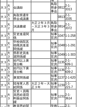
鳥取
大
2-1-
大３
会議録
県参
0812
３
3313
事会
大
鳥取県通常
2-1-
大３
0813
３
県会成議書
3335
大正２年３月
鳥取
大
2-1-
大３
決議書綴
～大正３年３
県参
0814
２
3372
月
事会
大
官吏進退関
知事
大３
1047
1-1-258
３
係
官房
学校病院其
大
知事
大３
他職員進退
1048
1-1-291
３
官房
関係綴
大
県郡吏員進
知事
大３
1049
1-1-303
３
退関係綴
官房
大
拾円以上褒
知事
2-1-
大３
1135
３
賞台帳
官房
609-1
大
拾円以下褒
知事
2-1-
大３
1136
３
賞台帳
官房
609-2
大
知事
大３
褒賞関係綴
1137
2-1-620
３
官房
大
陸海軍人恩
大正２年～大
知事
1-1-
大３
1230
３
給関係
正３年
官房
221-7
官吏々員職
大
員恩給退隠
知事
2-1-
大３
1231
３
料賜金関係
官房
3614
綴
大
教員恩給関
学務
2-1-