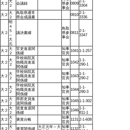
大
2-1-
大２
会議録
県参
0809
２
3304
事会
大
鳥取県通常
2-1-
大２
0810
２
県会成議書
3336
明
４
鳥取
５
2-1-
大２
議決書綴
県参
0811
～
3347
事会
大
元
大
官吏進退関
知事
大２
1041
1-1-257
２
係綴
官房
学校病院其
大
知事
1-1-
大２
他職員進退
1042
２
官房
290-1
関係綴
学校病院其
大
知事
1-1-
大２
他職員進退
1043
２
官房
290-2
関係綴
学校病院其
大
知事
1-1-
大２
他職員進退
1044
２
官房
290-3
関係綴
大
県郡吏員進
知事
大２
1045
1-1-302
２
退関係綴
官房
大
巡査進退関
知事
1-1-
大２
1046
２
係綴
官房
811-1
大
知事
大２
褒賞台帳
1131
2-1-608
２
官房
大
大正元年～大
知事
2-1-
大２
褒賞関係綴
1132