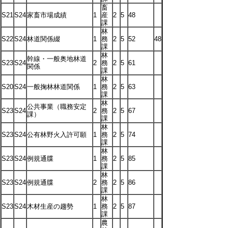
畜
S21
S24
家畜市場成績
1
産
2
5
48
課
林
S22
S24
林道関係綴
1
務
2
5
52
48
課
林
幹線・一般奥地林道
S23
S24
2
務
2
5
61
関係
課
林
S20
S24
一般掬林林道関係
1
務
2
5
63
課
林
公共事業（職務安定
S23
S24
2
務
2
5
67
課）
課
林
S23
S24
公有林野火入許可願
1
務
2
5
74
課
林
S23
S24
例規通牒
1
務
2
5
85
課
林
S23
S24
例規通牒
2
務
2
5
86
課
林
S23
S24
木材生産の趨勢
1
務
2
5
87
課
農