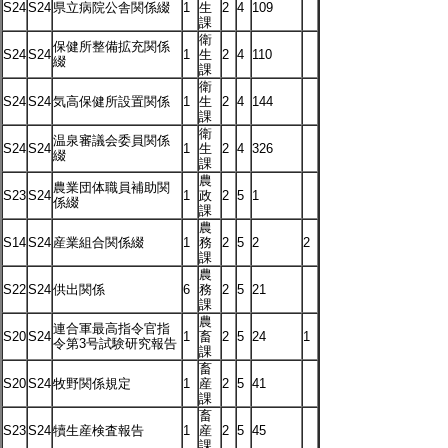
S24
S24
県立病院公舎関係綴
1
生
2
4
109
課
衛
保健所整備拡充関係
S24
S24
1
生
2
4
110
綴
課
衛
S24
S24
気高保健所設置関係
1
生
2
4
144
課
衛
温泉審議会委員関係
S24
S24
1
生
2
4
326
綴
課
農
農業団体職員補助関
S23
S24
1
政
2
5
1
係綴
課
農
S14
S24
産業組合関係綴
1
務
2
5
2
2
課
農
S22
S24
供出関係
6
務
2
5
21
課
農
連合軍最高指令官指
S20
S24
1
畜
2
5
24
1
令第3号試験研究報告
課
畜
S20
S24
牧野関係規定
1
産
2
5
41
課
畜
S23
S24
犢生産検査報告
1
産
2
5
45
課