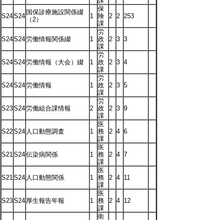
課
保
国保診療施設関係綴
S24
S24
1
険
2
2
253
（2）
課
労
S24
S24
労働情報関係綴
1
政
2
3
3
課
労
S24
S24
労働情報（大会）綴
1
政
2
3
4
課
労
S24
S24
労働情報
1
政
2
3
5
課
労
S23
S24
労働組合課情報
2
政
2
3
9
課
医
S22
S24
人口動態調査
1
務
2
4
6
課
医
S21
S24
伝染病関係
1
務
2
4
7
課
医
S21
S24
人口動態関係
1
務
2
4
11
課
医
S23
S24
厚生報告年報
1
務
2
4
12
課
衛