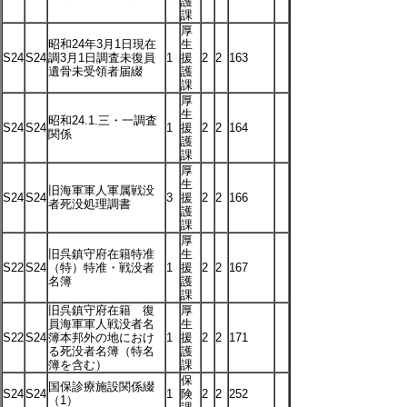
護
課
厚
昭和24年3月1日現在
生
S24
S24
調3月1日調査未復員
1
援
2
2
163
遺骨未受領者届綴
護
課
厚
生
昭和24.1.三・一調査
S24
S24
1
援
2
2
164
関係
護
課
厚
生
旧海軍軍人軍属戦没
S24
S24
3
援
2
2
166
者死没処理調書
護
課
厚
旧呉鎮守府在籍特准
生
S22
S24
（特）特准・戦没者
1
援
2
2
167
名簿
護
課
旧呉鎮守府在籍 復
厚
員海軍軍人戦没者名
生
S22
S24
簿本邦外の地におけ
1
援
2
2
171
る死没者名簿（特名
護
簿を含む）
課
保
国保診療施設関係綴
S24
S24
1
険
2
2
252
（1）