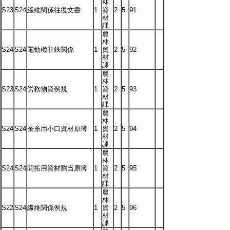
林
S23
S24
繊維関係往復文書
1
資
2
5
91
材
課
農
林
S24
S24
電動機非鉄関係
1
資
2
5
92
材
課
農
林
S23
S24
労務物資例規
1
資
2
5
93
材
課
農
林
S24
S24
蚕糸用小口資材原簿
1
資
2
5
94
材
課
農
林
S24
S24
開拓用資材割当原簿
1
資
2
5
95
材
課
農
林
S22
S24
繊維関係例規
1
資
2
5
96
材
課