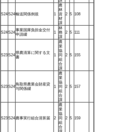
課
農
林
S24
S24
輸送関係例規
1
資
2
5
108
材
課
林
事業国庫負担金交付
S24
S24
1
務
2
5
111
申請綴
課
農
業
協
県農清算に関する文
S23
S24
1
同
2
5
155
書
組
合
課
農
業
協
鳥取県農業会財産貸
S23
S24
1
同
2
5
157
与関係綴
組
合
課
農
業
協
S23
S24
農事実行組合清算届
2
同
2
5
159
組
合
課