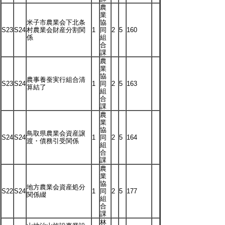
農
業
米子市農業会下北条
協
S23
S24
村農業会財産分割関
1
同
2
5
160
係
組
合
課
農
業
協
農事養蚕実行組合清
S23
S24
1
同
2
5
163
算結了
組
合
課
農
業
協
鳥取県農業会資産譲
S24
S24
1
同
2
5
164
渡・債務引受関係
組
合
課
農
業
協
地方農業会資産処分
S22
S24
1
同
2
5
177
関係綴
組
合
課
林