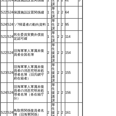
S21
S24
保護施設設置関係綴
1
生
2
2
62
3
課
厚
S22
S24
保護施設設置関係綴
1
生
2
2
64
課
厚
S24
S24
ソ?帰還者の動向資料
1
生
2
2
95
課
厚
民生委員実費弁償規
S21
S24
1
生
2
2
114
定認可綴
課
厚
生
旧海軍軍人軍属未復
S22
S24
2
援
2
2
154
員者全国名簿
護
課
厚
旧海軍軍人軍属未復
生
員者の消息究明未処
S23
S24
3
援
2
2
155
理者名簿（旧呉鎭守
護
府在籍者）
課
厚
旧海軍軍人軍属未復
生
員者の消息究明未処
S24
S24
1
援
2
2
156
理者名簿（各在籍庁
護
分）
課
厚
生
鳥取県関係復員者名
S22
S24
2
援
2
2
161
簿（旧海軍関係）