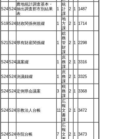
農地統計調査基本・
統
S24
S24
抽出調査郡市別結果
1
計
2
1
1487
表
課
地
S19
S24
財政関係例規綴
1
方
2
1
1714
課
総
務
S21
S24
県有財産関係綴
1
管
2
1
2298
財
課
庶
S24
S24
議案綴
1
務
2
1
3316
課
庶
S24
S24
決議録綴
1
務
2
1
3325
課
税
S24
S24
定例県会議案
3
務
2
1
3368
課
広
報
S24
S24
宗教法人台帳
11
文
2
1
3472
書
課
広
報
S24
S24
寺院台帳
7
文
2
1
3473
書