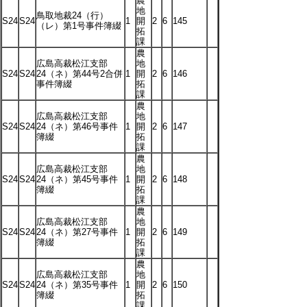
農
地
鳥取地裁24（行）
S24
S24
1
開
2
6
145
（レ）第1号事件簿綴
拓
課
農
広島高裁松江支部
地
S24
S24
24（ネ）第44号2合併
1
開
2
6
146
事件簿綴
拓
課
農
広島高裁松江支部
地
S24
S24
24（ネ）第46号事件
1
開
2
6
147
簿綴
拓
課
農
広島高裁松江支部
地
S24
S24
24（ネ）第45号事件
1
開
2
6
148
簿綴
拓
課
農
広島高裁松江支部
地
S24
S24
24（ネ）第27号事件
1
開
2
6
149
簿綴
拓
課
農
広島高裁松江支部
地
S24
S24
24（ネ）第35号事件
1
開
2
6
150
簿綴
拓
課