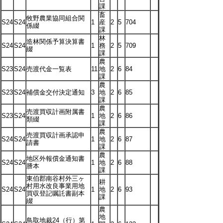
課
畜
牧野農業協同組合関
S24
S24
1
産
2
5
704
係綴
課
林
造林関係予算決算書
S24
S24
1
務
2
5
709
綴
課
農
S23
S24
売渡代金一覧表
11
地
2
6
84
課
農
S23
S24
補償金交付決定通知
3
地
2
6
85
課
農
売渡買収計画附属書
S23
S24
1
地
2
6
86
類綴
課
農
売渡買収計画承認申
S24
S24
1
地
2
6
87
請書
課
農
地区外報償金通知書
S24
S24
1
地
2
6
88
謄本
課
東伯郡南谷村外三ヶ
耕
村用水改良事業用地
S24
S24
1
地
2
6
93
買収登記嘱託書副本
課
綴
農
地
鳥取地裁24（行）第