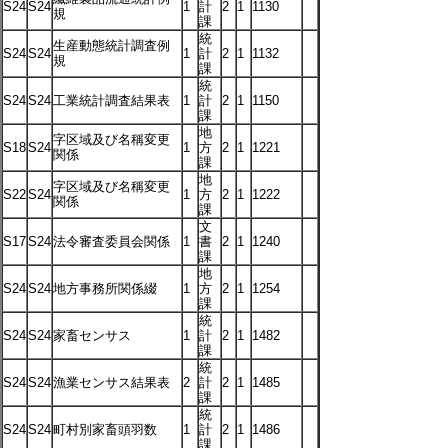
S24
S24
1
計
2
1
1130
規
課
統
生産動態統計調査例
S24
S24
1
計
2
1
1132
規
課
統
S24
S24
工業統計調査結果表
1
計
2
1
1150
課
地
字区域及び名稱変更
S18
S24
1
方
2
1
1221
関係
課
地
字区域及び名稱変更
S22
S24
1
方
2
1
1222
関係
課
文
S17
S24
法令審査委員会関係
1
書
2
1
1240
課
地
S24
S24
地方事務所関係綴
1
方
2
1
1254
課
統
S24
S24
家畜センサス
1
計
2
1
1482
課
統
S24
S24
漁業センサス結果表
2
計
2
1
1485
課
統
S24
S24
町村別家畜頭羽数
1
計
2
1
1486
課