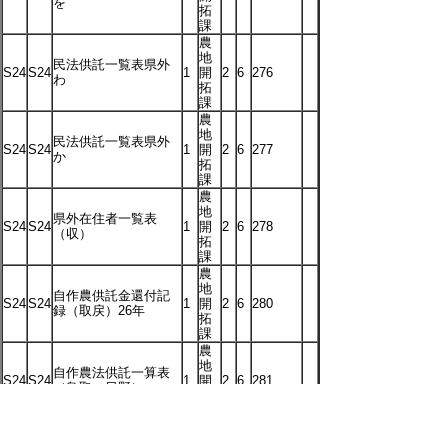
を
拓
課
農
地
民法供託一覧表県外
S24
S24
1
開
2
6
276
わ
拓
課
農
地
民法供託一覧表県外
S24
S24
1
開
2
6
277
か
拓
課
農
地
県外在住者一覧表
S24
S24
1
開
2
6
278
（収）
拓
課
農
地
自作農供託金還付記
S24
S24
1
開
2
6
280
録（取戻）26年
拓
課
農
地
自作農法供託一算表
S24
S24
1
開
2
6
281
（鳥取－日野）
拓
課
農
地