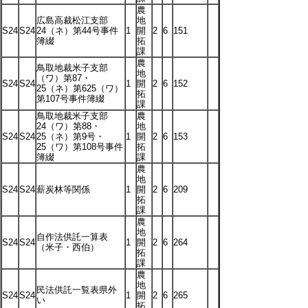
農
広島高裁松江支部
地
S24
S24
24（ネ）第44号事件
1
開
2
6
151
簿綴
拓
課
農
鳥取地裁米子支部
地
（ワ）第87・
S24
S24
1
開
2
6
152
25（ネ）第625（ワ）
拓
第107号事件簿綴
課
鳥取地裁米子支部
農
24（ワ）第88・
地
S24
S24
25（ネ）第9号・
1
開
2
6
153
25（ワ）第108号事件
拓
簿綴
課
農
地
S24
S24
薪炭林等関係
1
開
2
6
209
拓
課
農
地
自作法供託一算表
S24
S24
1
開
2
6
264
（米子・西伯）
拓
課
農
地
民法供託一覧表県外
S24
S24
1
開
2
6
265
い
拓