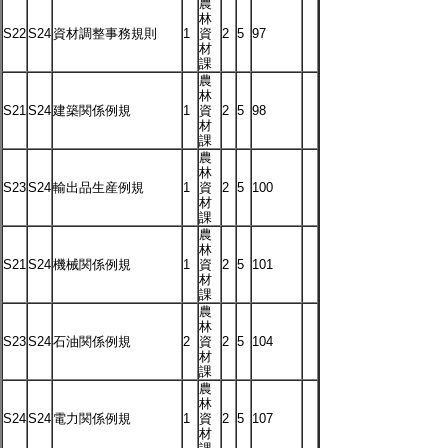
農
林
S22
S24
資材調整事務規則
1
資
2
5
97
材
課
農
林
S21
S24
建築関係例規
1
資
2
5
98
材
課
農
林
S23
S24
輸出品生産例規
1
資
2
5
100
材
課
農
林
S21
S24
機械関係例規
1
資
2
5
101
材
課
農
林
S23
S24
石油関係例規
2
資
2
5
104
材
課
農
林
S24
S24
電力関係例規
1
資
2
5
107
材