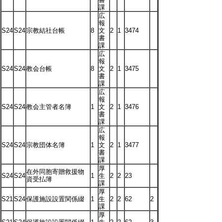
課
広
報
S24
S24
宗教結社台帳
8
文
2
1
3474
書
課
広
報
S24
S24
教会台帳
8
文
2
1
3475
書
課
広
報
S24
S24
教会主管者名簿
1
文
2
1
3476
書
課
広
報
S24
S24
宗教団体名簿
1
文
2
1
3477
書
課
厚
在外同胞寄贈救援物
S24
S24
1
生
2
2
23
資受払簿
課
厚
S21
S24
保護施設設置関係綴
1
生
2
2
62
2
課
厚