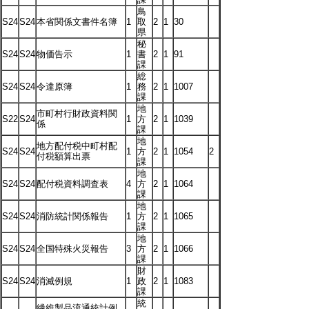
鳥
S24
S24
本省関係文書件名簿
1
取
2
1
30
県
秘
S24
S24
物価告示
1
書
2
1
91
課
総
S24
S24
令達原簿
1
務
2
1
1007
課
地
市町村行財政資料関
S22
S24
1
方
2
1
1039
係
課
地
地方配付税中町村配
S24
S24
1
方
2
1
1054
2
付税額算出票
課
地
S24
S24
配付税資料調査表
4
方
2
1
1064
課
地
S24
S24
消防統計関係報告
1
方
2
1
1065
課
地
S24
S24
全国特殊火災報告
3
方
2
1
1066
課
財
S24
S24
消滅例規
1
政
2
1
1083
課
統
繊維製品流通統計例