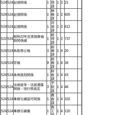
S24
S24
起債関係
1
理
1
2
21
課
林
S24
S24
起債関係
1
務
1
2
605
課
河
S24
S24
起債関係
1
港
1
2
612
課
経
昭和22年災害国庫補
S22
S24
1
理
1
2
737
助関係綴
課
総
S24
S24
鳥取県公報
3
務
1
4
20
課
総
S24
S24
官報
9
務
1
4
34
課
財
S24
S24
条例規則関係
1
政
1
4
43
課
予
法例規等・法規通牒
S23
S24
3
防
1
4
46
関係・現行県規定
課
農
S24
S24
事務引継認可関係
1
政
1
4
102
課
商
S24
S24
事務引継書
1
工
1
4
120
課