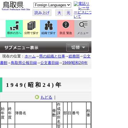
こ
の
ペ
読み上げ
大
元
ー
ジ
を
翻
訳
県外の方へ
分野で探す
組織で探す
防災 緊急
メニュー
す
る
現在の位置：
ホーム
県の組織と仕事
総務部
公文
書館
鳥取県公報目録
公文書目録
1949(昭和24)年
1949(昭和24)年
もどる
｜
作
始
終
成
冊
枝
年
年
簿冊名
課
部
目
番号
数
番
度
度
所
名
管