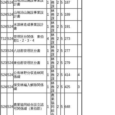
山地治山施設事業設
S24
S24
1
務
2
5
187
計書
課
林
山地治山施設事業設
S24
S24
1
務
2
5
189
計書
課
林
水源林造成事業設計
S24
S24
1
務
2
5
191
書
課
林
管理区分関係 東伯
T12
S24
4
務
2
5
273
郡1・2・3・4
課
林
S23
S24
八頭郡管理区分書
1
務
2
5
277
課
林
S23
S24
東伯郡管理区分書
1
務
2
5
279
課
林
公有林野分収造林関
S24
S24
1
務
2
5
414
4
係綴
課
林
保安林編入解除関係
S24
S24
1
務
2
5
425
3
綴
課
農
業
協
農業協同組合設立認
S24
S24
1
同
2
5
648
可関係綴（東伯郡）
組
合