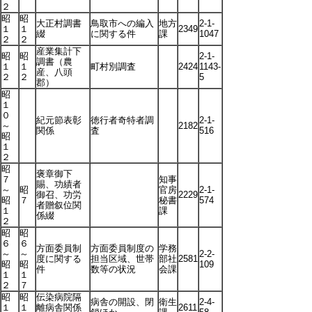
２
昭
昭
大正村調書
鳥取市への編入
地方
2-1-
１
１
2349
綴
に関する件
課
1047
２
２
産業集計下
昭
昭
2-1-
調書（農
１
１
町村別調査
2424
1143-
産、八頭
２
２
5
郡）
昭
１
０
紀元節表彰
徳行者奇特者調
2-1-
～
2182
関係
査
516
昭
１
２
昭
褒章御下
７
知事
賜、功績者
～
昭
官房
2-1-
御召、功労
2229
昭
７
秘書
574
者贈叙位関
１
課
係綴
２
昭
昭
６
６
方面委員制
方面委員制度の
学務
～
～
2-2-
度に関する
担当区域、世帯
部社
2581
昭
昭
109
件
数等の状況
会課
１
１
２
７
昭
昭
伝染病院隔
病舎の開設、閉
衛生
2-4-
１
１
離病舎関係
2611