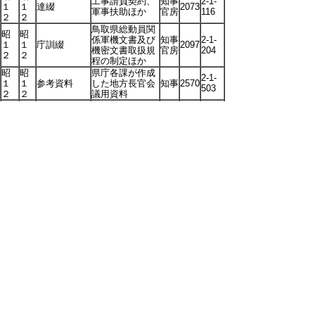
工事請負契約、
知事
2-1-
１
１
達綴
2073
軍事扶助ほか
官房
116
２
２
鳥取県総動員関
昭
昭
係軍機文書及び
知事
2-1-
１
１
庁訓綴
2097
機密文書取扱規
官房
204
２
２
程の制定ほか
昭
昭
県庁各課が作成
2-1-
１
１
参考資料
した地方長官会
知事
2570
503
２
２
議用資料
明
１
４
寄附者行賞
褒賞條例等褒賞
2-1-
～
2181
上申関係
関係の規則
524
昭
１
２
昭
昭
遺族調査、諸大
北支事変関
2-1-
１
１
臣の訓示口演ほ
2321
係綴
965
２
２
か
昭
９
～
昭
災害県工事
昭和９年災害の
河港
2-8-
2904
昭
８
台帳
復旧工事
課
74
１
２
昭
９
砂防設備工
昭和９年度国庫
～
昭
事国庫補助
砂防
2-8-
補助農村振興砂
2881
昭
９
施行認可関
課
169