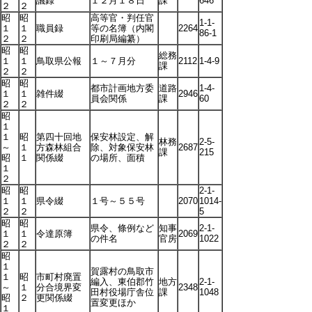
議録
１２月１８日
課
646
２
２
昭
昭
高等官・判任官
1-1-
１
１
職員録
等の名簿（内閣
2264
86-1
２
２
印刷局編纂）
昭
昭
総務
１
１
鳥取県公報
１～７月分
2112
1-4-9
課
２
２
昭
昭
都市計画地方委
道路
1-4-
１
１
雑件綴
2946
員会関係
課
60
２
２
昭
１
１
昭
第四十回地
保安林設定、解
林務
2-5-
～
１
方森林組合
除、対象保安林
2687
課
215
昭
１
関係綴
の場所、面積
１
２
昭
昭
2-1-
１
１
県令綴
１号～５５号
2070
1014-
２
２
5
昭
昭
県令、條例など
知事
2-1-
１
１
令達原簿
2069
の件名
官房
1022
２
２
昭
１
賀露村の鳥取市
１
昭
市町村廃置
編入、東伯郡竹
地方
2-1-
～
１
分合境界変
2348
田村役場庁舎位
課
1048
昭
２
更関係綴
置変更ほか
１