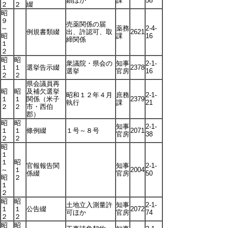
鎖ほか
課
58
２
２
綴
昭
９
売薬関係の届
～
薬務
2-4-
例規書類綴
出、許認可、取
2621
昭
課
16
締関係
１
２
昭
昭
衆議院・県会の
知事
2-1-
１
１
選挙告示綴
2378
選挙
官房
16
２
２
県会議員再
昭
昭
及補欠選挙
昭和１２年４月
庶務
2-1-
１
１
関係（米子
2379
執行
課
21
２
２
市・西伯
郡）
昭
昭
知事
2-1-
１
１
條例綴
１号～８号
2071
官房
38
２
２
昭
１
１
昭
官報報告関
知事
2-1-
～
１
2004
係綴
官房
50
昭
２
１
２
昭
昭
土地立入測量許
知事
2-1-
１
１
公告綴
2072
可ほか
官房
74
２
２
昭
昭