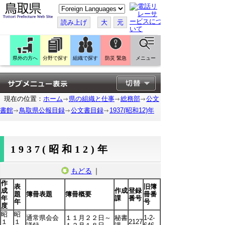
こ
の
ペ
読み上げ
大
元
ー
ジ
を
翻
訳
県外の方へ
分野で探す
組織で探す
防災 緊急
メニュー
す
る
現在の位置：
ホーム
県の組織と仕事
総務部
公文
書館
鳥取県公報目録
公文書目録
1937(昭和12)年
1937(昭和12)年
もどる
｜
作
表
旧簿
成
作成
登録
題
簿冊表題
簿冊概要
冊番
年
課
番号
年
号
度
昭
昭
通常県会会
１１月２２日～
秘書
1-2-
１
１
2127