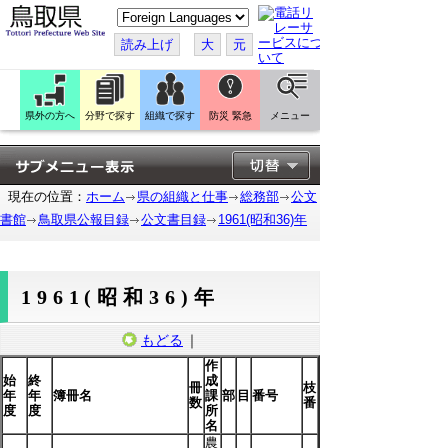
こ
の
ペ
読み上げ
大
元
ー
ジ
を
翻
訳
県外の方へ
分野で探す
組織で探す
防災 緊急
メニュー
す
る
現在の位置：
ホーム
県の組織と仕事
総務部
公文
書館
鳥取県公報目録
公文書目録
1961(昭和36)年
1961(昭和36)年
もどる
｜
作
始
終
成
冊
枝
年
年
簿冊名
課
部
目
番号
数
番
度
度
所
名
農