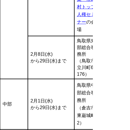
村トップ
人権セミ
ナー
の会
場
鳥取県東
部総合事
2月8日(水)
務所
から29日(水)まで
（鳥取市
立川町6-
176）
鳥取県中
部総合事
務所
2月1日(水)
中部
から29日(水)まで
（倉吉市
東巌城町
2）