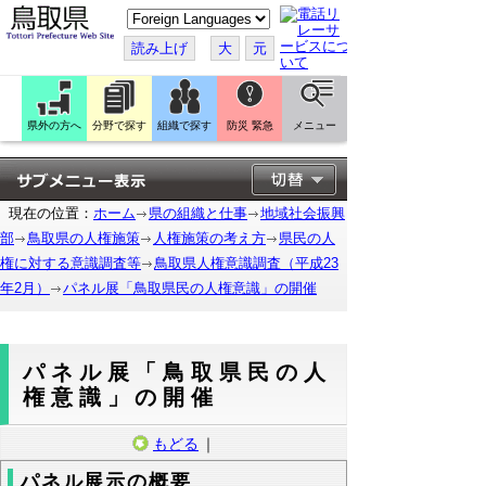
こ
の
ペ
読み上げ
大
元
ー
ジ
を
翻
訳
県外の方へ
分野で探す
組織で探す
防災 緊急
メニュー
す
る
現在の位置：
ホーム
県の組織と仕事
地域社会振興
部
鳥取県の人権施策
人権施策の考え方
県民の人
権に対する意識調査等
鳥取県人権意識調査（平成23
年2月）
パネル展「鳥取県民の人権意識」の開催
パネル展「鳥取県民の人
権意識」の開催
もどる
｜
パネル展示の概要