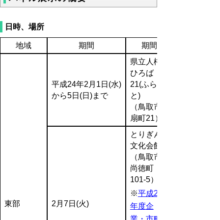
日時、場所
地域
期間
期間
県立人権
ひろば
平成24年2月1日(水)
21(ふらっ
から5日(日)まで
と)
（鳥取市
扇町21）
とりぎん
文化会館
（鳥取市
尚徳町
101-5）
※
平成23
東部
2月7日(火)
年度企
業・市町