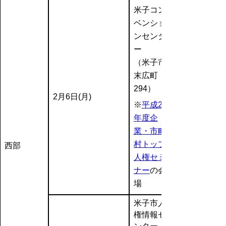
米子コン
ベンショ
ンセンタ
ー
（米子市
末広町
294）
2月6日(月)
※
平成23
年度企
業・市町
村トップ
西部
人権セミ
ナー
の会
場
米子市人
権情報セ