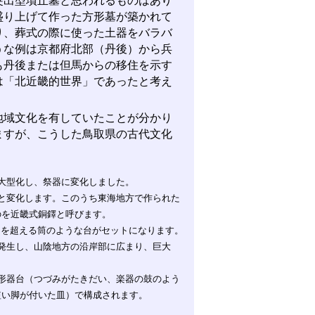
出型墳丘墓と思われるものはあり
盛り上げて作った方形墓が築かれて
り、葬式の際に使った土器をバラバ
うな例は京都府北部（丹後）から兵
も丹後または但馬からの移住を示す
は「北近畿的世界」であったと考え
域文化を有していたことが分かり
ますが、こうした鳥取県の古代文化
大型化し、祭器に変化しました。
と変化します。このうち東海地方で作られた
のを近畿式銅鐸と呼びます。
mを超える筒のような台がセットになります。
発生し、山陰地方の沿岸部に広まり、巨大
形器台（つづみがたきだい、楽器の鼓のよう
短い脚が付いた皿）で構成されます。