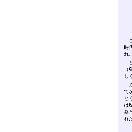
こ
時
れ
と
（
し
弥
て
と
は
墓
れ