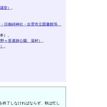
議室）
。
館・日御碕神社・出雲市立図書館等、
本）。
吉野ヶ里遺跡公園、湯村）
。
村）
。
を終了しなければならず、秋は忙し