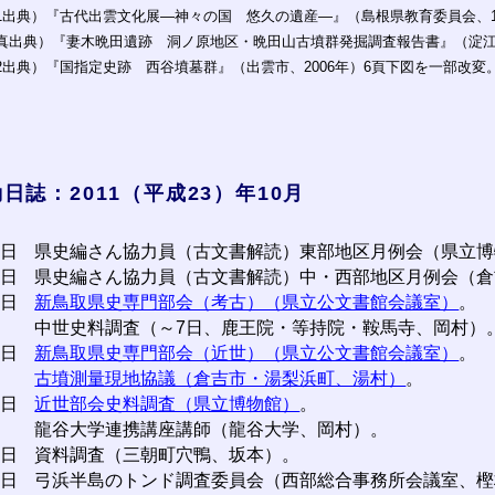
1出典）『古代出雲文化展―神々の国 悠久の遺産―』（島根県教育委員会、19
真出典）『妻木晩田遺跡 洞ノ原地区・晩田山古墳群発掘調査報告書』（淀江町
2出典）『国指定史跡 西谷墳墓群』（出雲市、2006年）6頁下図を一部改変
日誌：2011（平成23）年10月
3日
県史編さん協力員（古文書解読）東部地区月例会（県立博
4日
県史編さん協力員（古文書解読）中・西部地区月例会（倉
6日
新鳥取県史専門部会（考古）（県立公文書館会議室）
。
中世史料調査（～7日、鹿王院・等持院・鞍馬寺、岡村）
7日
新鳥取県史専門部会（近世）（県立公文書館会議室）
。
古墳測量現地協議（倉吉市・湯梨浜町、湯村）
。
8日
近世部会史料調査（県立博物館）
。
龍谷大学連携講座講師（龍谷大学、岡村）。
1日
資料調査（三朝町穴鴨、坂本）。
4日
弓浜半島のトンド調査委員会（西部総合事務所会議室、樫