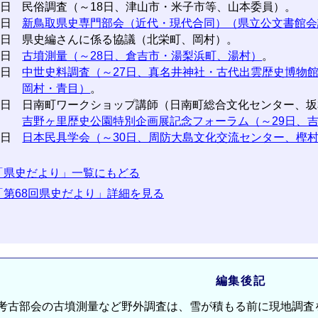
6日
民俗調査（～18日、津山市・米子市等、山本委員）。
7日
新鳥取県史専門部会（近代・現代合同）（県立公文書館会
1日
県史編さんに係る協議（北栄町、岡村）。
4日
古墳測量（～28日、倉吉市・湯梨浜町、湯村）
。
5日
中世史料調査（～27日、真名井神社・古代出雲歴史博物
岡村・青目）
。
8日
日南町ワークショップ講師（日南町総合文化センター、坂
吉野ヶ里歴史公園特別企画展記念フォーラム（～29日、
9日
日本民具学会（～30日、周防大島文化交流センター、樫
「県史だより」一覧にもどる
「第68回県史だより」詳細を見る
編集後記
古部会の古墳測量など野外調査は、雪が積もる前に現地調査