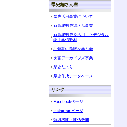
県史編さん室
県史活用事業について
新鳥取県史編さん事業
新鳥取県史を活用したデジタル
郷土学習教材
占領期の鳥取を学ぶ会
災害アーカイブズ事業
県史だより
県史作成データベース
リンク
Facebookページ
Instagramページ
類縁機関・関係機関