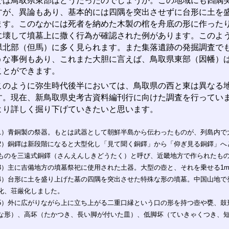
は鳥取県東部はどうだったのでしょうか。この地域にも四隅突
すが、異論もあり、基本的には四隅を突出させずに台形に土を
ます。このなかには死者を納めた木製の棺を舟底の形に作った
に壊して墳墓上に撒く行為が確認された例があります。このよ
県北部（但馬）に多く見られます。また集落遺跡の発掘調査で
うな事例もあり、これまた大胆に言えば、鳥取県東部（因幡）
ことができます。
のように弥生時代後半においては、鳥取県の西と東は異なる地
す。現在、新鳥取県史考古資料編刊行に向けた調査を行ってい
より詳しく掘り下げていきたいと思います。
1）青銅製の祭器。もとは武器として朝鮮半島から伝わったものが、列島内で
2）銅鐸は新段階になると大型化し「見て聞く銅鐸」から「仰ぎ見る銅鐸」へ
ものを三遠式銅鐸（さんえんしきどうたく）と呼び、近畿地方で作られたも
3）主に吉備地方の墳墓祭祀に使用された土器。大型の壺と、それを乗せる1
4）台形に土を盛り上げた墓の四隅を突出させた特殊な形の墳墓。中国山地で
化、荘厳化しました。
5）外に広がりながら上に立ち上がる二重口縁という口の形を持つ壺や甕、鼓
な形）、高坏（たかつき、長い脚が付いた皿）、低脚坏（ていきゃくつき、