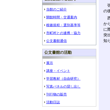
弥
当館のご紹介
の
開館時間・交通案内
西
か
根拠規程・選別基準等
に
市町村との連携・協力
突
知
公文書館通信
公文書館の活動
展示
講座・イベント
学習教材（自由研究）
写真パネルの貸し出し
刊行物の販売
活動日誌