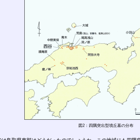
図2：四隅突出型墳丘墓の分布