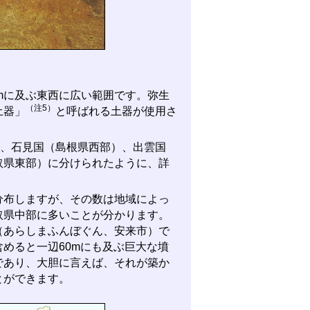
mに及ぶ東西に広い範囲です。弥生
（注5）
土器」
と呼ばれる土器が使用さ
は、石見国（島根県西部）、出雲国
取県東部）に分けられたように、詳
布しますが、その数は地域によっ
取県中部に多いことが分かります。
（あらしまふんぼぐん、安来市）で
めると一辺60mにも及ぶ巨大な墳
であり、大胆に言えば、それが築か
とができます。