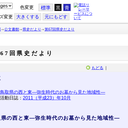
色変更
標準
黒
青
ズ変更
大
きくする
元
にもどす
部
公文書館
県史だより
第67回県史だより
67回県史だより
もどる
｜
次
鳥取県の西と東―弥生時代のお墓から見た地域性―
活動日誌：
2011（平成23）年10月
取県の西と東―弥生時代のお墓から見た地域性―