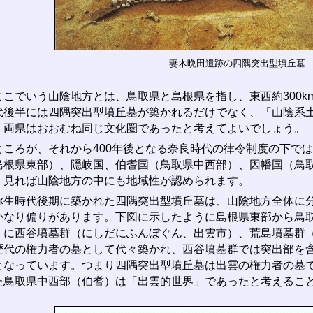
妻木晩田遺跡の四隅突出型墳丘墓
こでいう山陰地方とは、鳥取県と島根県を指し、東西約300k
代後半には四隅突出型墳丘墓が築かれるだけでなく、「山陰系
、両県はおおむね同じ文化圏であったと考えてよいでしょう。
ころが、それから400年後となる奈良時代の律令制度の下で
島根県東部）、隠岐国、伯耆国（鳥取県中西部）、因幡国（鳥
く見れば山陰地方の中にも地域性が認められます。
生時代後期に築かれた四隅突出型墳丘墓は、山陰地方全体に分
かなり偏りがあります。下図に示したように島根県東部から鳥
くに西谷墳墓群（にしだにふんぼぐん、出雲市）、荒島墳墓群
歴代の権力者の墓として代々築かれ、西谷墳墓群では突出部を含
となっています。つまり四隅突出型墳丘墓は出雲の権力者の墓
た鳥取県中西部（伯耆）は「出雲的世界」であったと考えるこ