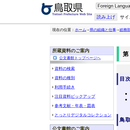
こ
の
ペ
ー
読み上げ
サイ
ジ
を
翻
現在の位置：
ホーム
県の組織と仕事
総務
訳
す
る
所蔵資料のご案内
第
公文書館トップページへ
資料の検索
資料の種別
目
利用手続き
注目資料ピックアップ
参考文献・年表・図表
とっとりデジタルコレクション
鳥
公文書館のご案内