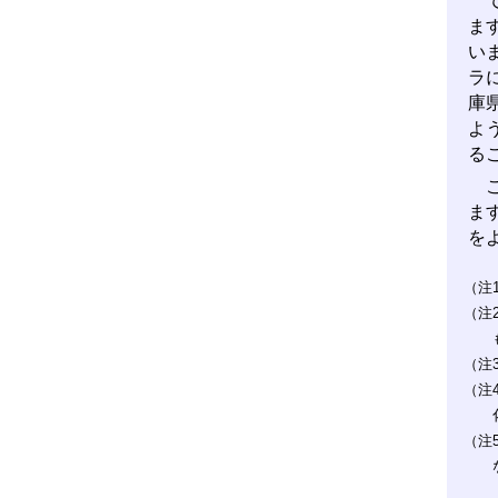
で
ま
い
ラ
庫
よ
る
こ
ま
を
（注
（注
（注
（注
（注