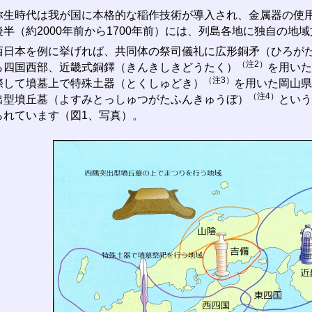
生時代は我が国に本格的な稲作技術が導入され、金属器の使用
後半（約2000年前から1700年前）には、列島各地に独自の地
日本を例に挙げれば、共同体の祭司儀礼に広形銅矛（ひろが
（注2）
ら四国西部、近畿式銅鐸（きんきしきどうたく）
を用いた
（注3）
際して墳墓上で特殊土器（とくしゅどき）
を用いた岡山県
（注4）
出型墳丘墓（よすみとっしゅつがたふんきゅうぼ）
という
られています（図1、写真）。