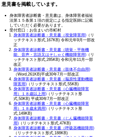
意見書を掲載しています。
身体障害者診断書・意見書は、身体障害者福祉
法第１５条第１項の規定による指定医師に記載
していただく必要があります。
受付窓口：お住まいの市町村
身体障害者診断書・意見書（視覚障害用)
（リ
ッチテキスト形式,167KB) 令和元年9月一部改
正
身体障害者診断書・意見書（聴覚・平衡機
能、音声・言語又はそしゃく機能障害用)
（リ
ッチテキスト形式,285KB) 令和元年11月一部
改正
身体障害者診断書・意見書（肢体不自由用)
（Word,261KB)平成30年7月一部改正
身体障害者診断書・意見書（脳原性運動機能
障害用)
（リッチテキスト形式,55KB)
身体障害者診断書・意見書（心臓機能障害
用）１８歳以上用)
（リッチテキスト形
式,50KB) 平成30年7月一部改正
身体障害者診断書・意見書（心臓機能障害
用）１８歳未満用)
（リッチテキスト形
式,149KB)
身体障害者診断書・意見書（じん臓機能障害
用)
（リッチテキスト形式,47KB)
身体障害者診断書・意見書（呼吸器機能障用)
（リッチテキスト形式,188KB)