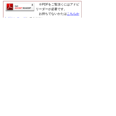
※PDFをご覧頂くにはアドビ
リーダーが必要です。
お持ちでないかたは
こちらか
らダウンロード
してください。
▲ページ上部に戻る
と
個人情報保護
|
リンクについて
|
著作権に
り
ついて
|
アクセシビリティ
ネ
鳥取県福祉保健部ささえあい福祉局
ッ
障がい福祉課
住所 〒680-8570
ト
鳥取県鳥取市東町1丁目220
へ
電話 「
窓口・連絡先
」をご覧ください。
ファクシミリ 0857-26-8136
の
E-mail
shougaifukushi@pref.tottori.lg.jp
下のボタンを押すと、通訳オペレータを通じて手話で
担当課へ電話ができます。（外部リンク）