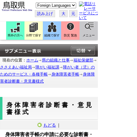
こ
の
ペ
読み上げ
大
元
ー
ジ
を
翻
訳
県外の方へ
分野で探す
組織で探す
防災 緊急
メニュー
す
る
現在の位置：
ホーム
県の組織と仕事
福祉保健部
ささえあい福祉局
障がい福祉課
障がい者（児）の
ためのサービス・各種手帳
身体障害者手帳
身体障
害者診断書・意見書様式
身体障害者診断書・意見
書様式
もどる
｜
身体障害者手帳の申請に必要な診断書・