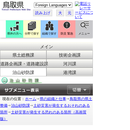
こ
の
ペ
読み上げ
大
元
ー
ジ
を
翻
訳
県外の方へ
分野で探す
組織で探す
防災 緊急
メニュー
す
る
メイン
県土総務課
技術企画課
道路企画課・道路建設課
河川課
治山砂防課
港湾課
現在の位置：
ホーム
県の組織と仕事
鳥取県の県土
整備
治山砂防課
土砂災害が発生するおそれのある
箇所
土砂災害が発生する恐れのある箇所（高画質
版）