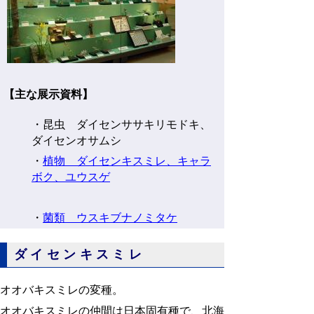
【主な展示資料】
・昆虫 ダイセンササキリモドキ、
ダイセンオサムシ
・
植物 ダイセンキスミレ、キャラ
ボク、ユウスゲ
・
菌類 ウスキブナノミタケ
ダイセンキスミレ
オオバキスミレの変種。
オオバキスミレの仲間は日本固有種で、北海