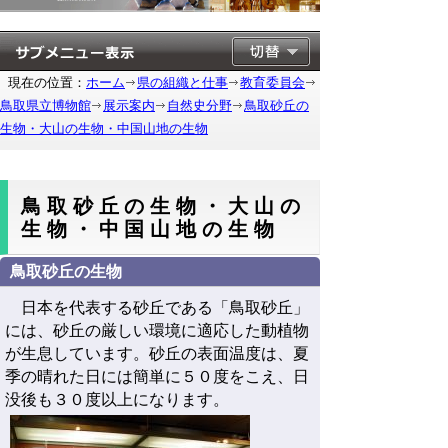
現在の位置：
ホーム
県の組織と仕事
教育委員会
鳥取県立博物館
展示案内
自然史分野
鳥取砂丘の
生物・大山の生物・中国山地の生物
鳥取砂丘の生物・大山の
生物・中国山地の生物
鳥取砂丘の生物
日本を代表する砂丘である「鳥取砂丘」
には、砂丘の厳しい環境に適応した動植物
が生息しています。砂丘の表面温度は、夏
季の晴れた日には簡単に５０度をこえ、日
没後も３０度以上になります。