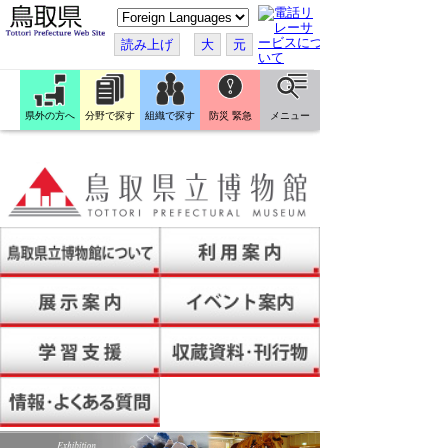
こ
の
ペ
読み上げ
大
元
ー
ジ
を
翻
訳
県外の方へ
分野で探す
組織で探す
防災 緊急
メニュー
す
る