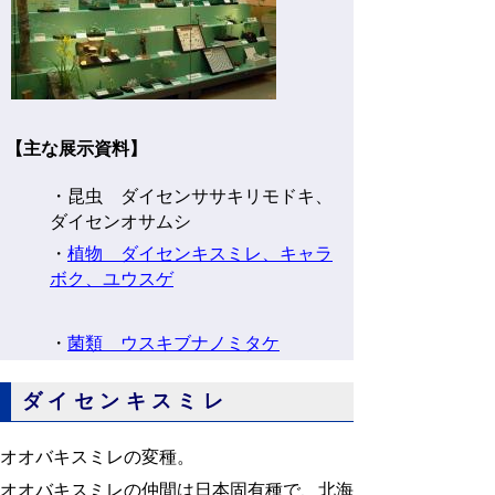
【主な展示資料】
・昆虫 ダイセンササキリモドキ、
ダイセンオサムシ
・
植物 ダイセンキスミレ、キャラ
ボク、ユウスゲ
・
菌類 ウスキブナノミタケ
ダイセンキスミレ
オオバキスミレの変種。
オオバキスミレの仲間は日本固有種で、北海