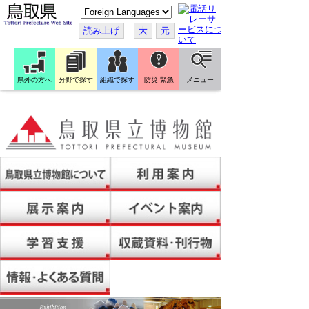
こ
の
ペ
読み上げ
大
元
ー
ジ
を
翻
訳
県外の方へ
分野で探す
組織で探す
防災 緊急
メニュー
す
る