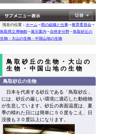
現在の位置：
ホーム
県の組織と仕事
教育委員会
鳥取県立博物館
展示案内
自然史分野
鳥取砂丘の
生物・大山の生物・中国山地の生物
鳥取砂丘の生物・大山の
生物・中国山地の生物
鳥取砂丘の生物
日本を代表する砂丘である「鳥取砂丘」
には、砂丘の厳しい環境に適応した動植物
が生息しています。砂丘の表面温度は、夏
季の晴れた日には簡単に５０度をこえ、日
没後も３０度以上になります。