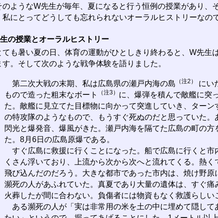
のようなW先生が毎年、夏になると行う恒例の授業があり、そ
、私にとってどうしても忘れられないオーラルヒストリーなの
先生の授業とオーラルヒストリー
ても暑い夏の日、体育の運動がひとしきり終わると、W先生は
ます。そして次のような戦争体験を語りました。
（注2）
第二次大戦の末期、私は広島県の瀬戸内海の島
にい
（注3）
もので造った粗末なボート
に、爆弾を積んで敵艦に突
た。敵艦に見立てた目標物に向かって突進していき、ターン
の特攻隊のようなもので、もうすぐ死ぬのだと思っていた。
閃光と爆発音、爆風がきた。瀬戸内海を隔てた広島の町の方
た。8月6日の広島原爆である。
すぐ広島に救援に行くことになった。船で広島に行くと市
くさん浮いており、上流から次から次へと流れてくる。熱く
飛び込んだのだろう。大きな都市であった市内は、焼け野原
瀕死の人があふれていた。真夏であり大量の遺体は、すぐ痛
火葬したが間に合わない。負傷者には物資もなく救護らしい
ある瀕死の人が「実は非常用の米を土の中に埋めて隠して
たい」というので、掘ってあげることにした。1メートル以