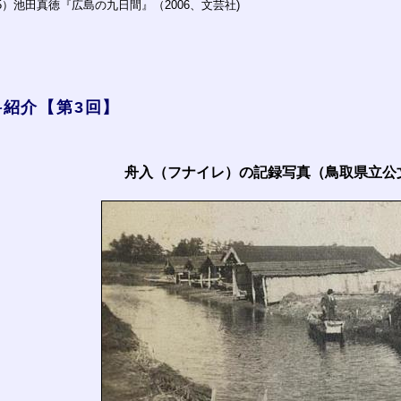
5）池田真徳『広島の九日間』（2006、文芸社)
料紹介【第3回】
舟入（フナイレ）の記録写真（鳥取県立公