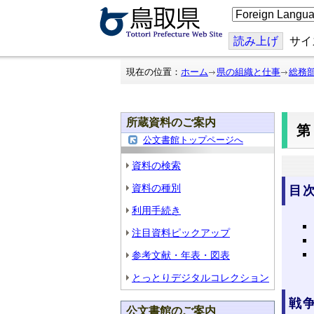
こ
の
ペ
ー
読み上げ
サイ
ジ
を
翻
現在の位置：
ホーム
県の組織と仕事
総務
訳
す
る
所蔵資料のご案内
第
公文書館トップページへ
資料の検索
資料の種別
目
利用手続き
注目資料ピックアップ
参考文献・年表・図表
とっとりデジタルコレクション
戦
公文書館のご案内