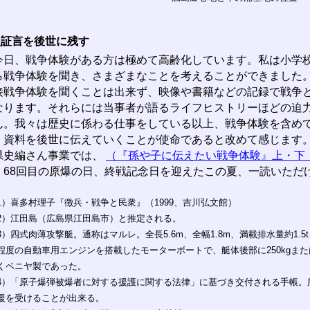
史証言を後世に残す
日、戦争体験がある方は極めて高齢化しています。私は小学校
ら戦争体験を聞き、さまざまなことを考えることができました
接戦争体験を聞くことは出来ず、映像や書籍などの記録で戦争
なります。それらには当事者が語るライフヒストリーほどの迫
ん。我々は歴史に係わる仕事をしている以上、戦争体験を含め
、資料を後世に伝えていくことが使命であると改めて感じます
県史編さん事業では、
（『孫や子に伝えたい戦争体験』上・下（
。68回目の原爆の日、終戦記念日を迎えたこの夏、一読いただ
1）喜多村理子『徴兵・戦争と民衆』（1999、吉川弘文館）
2）江田島（広島県江田島市）と推定される。
3）四式肉薄攻撃艇。通称はマルレ。全長5.6m、全幅1.8m、満載排水量約1.
程度の自動車用エンジンを搭載したモーターボートで、艇体後部に250kgまたは
くベニヤ製であった。
4）「原子爆弾被爆者に対する援護に関する法律」に基づき交付される手帳。
援を受けることが出来る。