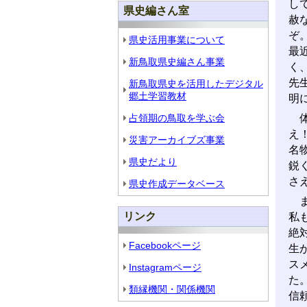
し
県史編さん室
赦
ぞ
県史活用事業について
最
新鳥取県史編さん事業
く
先
新鳥取県史を活用したデジタル
郷土学習教材
明
占領期の鳥取を学ぶ会
体
え
災害アーカイブズ事業
名
県史だより
鋭
さ
県史作成データベース
ま
リンク
私
絶
Facebookページ
生
ス
Instagramページ
た
類縁機関・関係機関
信