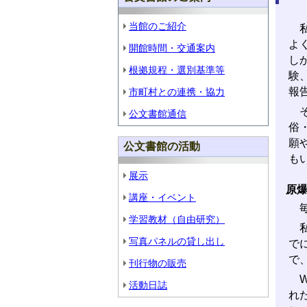
当館のご紹介
私
よ
開館時間・交通案内
し
根拠規程・選別基準等
験
報
市町村との連携・協力
そ
公文書館通信
俗
願
公文書館の活動
も
展示
原爆
講座・イベント
毎
学習教材（自由研究）
私
写真パネルの貸し出し
で
で
刊行物の販売
W
活動日誌
れ