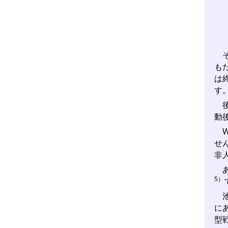
そ
も
は
す
後
動
W
せ
非
あ
5）
池
に
型