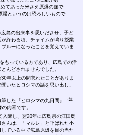
埋めてあった米さえ原爆の熱で
原爆というのは恐ろしいもので
広島の出来事を思いださせ、子ど
話が終わる頃、チャイムが鳴り授業
りブルーになったことを覚えていま
をもっている方であり、広島での活
ほとんどされませんでした。
30年以上の間忘れたことがありま
で聞いたヒロシマの話を思い出し、
（注
執筆した『ヒロシマの九日間』
様の内容です。
て入隊し、翌20年に広島県の江田島
田さんは、「マルレ」と呼ばれた小
日している中で広島原爆を目の当た