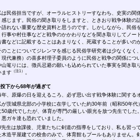
は民俗担当ですが、オーラルヒストリーすなわち、史実の関係
く感じます。民俗の聞き取りをしますと、ときおり戦争体験の
か語れない重要な歴史資料と思うのです。しかしながら、民俗
、行事や村仕事などと戦争のかかわりなどを聞き取りしてノー
告書などに記載することはあまりなく、死蔵することが多いの
のことについてジレンマを感じる民俗学研究者は少なくなく、
・現代兼務）の喜多村理子委員のように民俗と戦争の関係につ
や山篭りには、徴兵忌避の願いも込められていた事実を聞き取
（注1）
います
。
投下から68年が過ぎて
年、原爆の日を迎えるころ、必ず思い出す戦争体験に関するオ
が茨城県北部の小学校に在学していた約30年前（昭和50年代
に50歳代でしたが、体育が専門の厳しい眼光を放つ先生でした
、悪ガキ達も恐れていました。
先生は放課後、児童たちに剣道の指導をしており、私も習って
た木造平屋建ての校舎のみで、体育館もプールもありません。