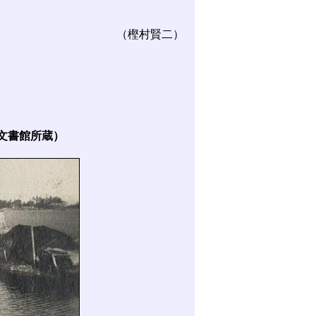
（樫村賢二）
文書館所蔵）