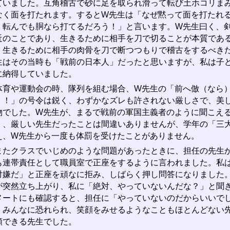
ていました。互角稽古で砂に足を取られ滑って転び土ホコリま
なく面を打たれます。するとW先生は「なぜ黙って面を打たれ
。転んでも胴なら打てるだろう！」と言います。W先生曰く、
近のことであり、生きるために相手を刀で切ることが本質であ
、生きるために相手の肉骨を刀で断つつもりで稽古をするべき
生はその当時も「戦前の日本人」だったと思いますが、私は子
に納得していました。
育や運動会の時、隊列を組む場合、W先生の「前へ倣（なら）
！！」の号令は鋭く、わずかなズレも許されない厳しさで、美
物でした。W先生が、まるで戦前の軍国主義者のように聞こえ
く、厳しい先生だったことは間違いありませんが、学年の「三
え、W先生から一度も体罰を受けたことがありません。
たクラスでいじめのような問題があったときに、担任の先生か
も連帯責任として職員室で正座をするように言われました。私
対嫌だ」と正座を頑なに拒み、しばらく押し問答になりました
が突然立ち上がり、私に「絶対、やっていないんだな？」と聞
メートにも確認すると、担任に「やっていないのだからいいで
。みんなに恐れられ、笑顔をみせるようなこともほとんどない
頼できる先生でした。