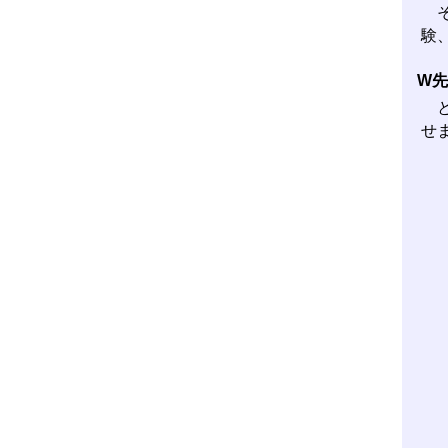
そ
験
W
と
せ