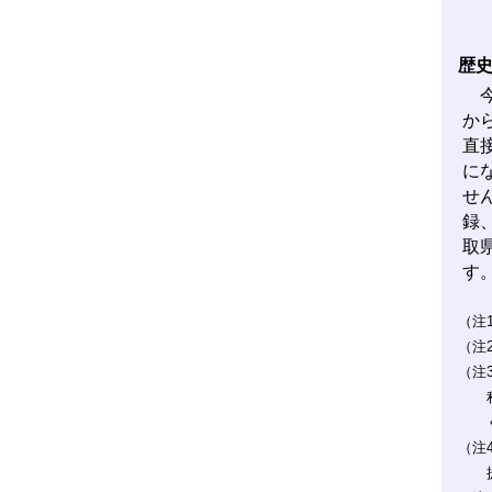
歴
今
か
直
に
せ
録
取
す
（注
（注
（注
（注