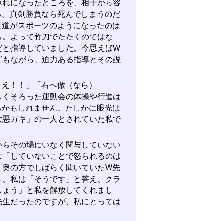
みれになったところを、相手から容
る。真剣勝負なら死んでしまうのだ
剣道がスポーツのようになったのは
る。よって竹刀でたたくのではな
だと指導していました。今思えばW
どもながら、迫力ある指導とその説
え！！」「右へ倣（なら）
しくそろった運動会の体操や行進は
るかもしれません。たしかに眼光は
大悪ガキ」の一人とされていた私で
らその場にいなく関与していない
は「していないことで怒られるのは
。奥の方でしばらく聞いていたW先
き、私は「そうです」と答え、クラ
しょう」と私を解放してくれまし
先生だったのですが、私にとっては