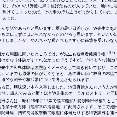
り、その中の1升瓶に黒く焦げたものが入っていた。地中に
焦げてしまったのだ。その米の持ち主はがっかりしていた。
あった。
んな話であったと思います。夏の暑い日差しが、W先生にあの
たちに伝えずにはいられなかったのだろう思います。だいたい
終了しましたが、やんちゃな私たちもさすがに衝撃を受けかな
。
（注4）
から周囲に聞いたところでは、W先生も被爆者健康手帳
後はかなり体調がすぐれなかったそうですが、そのような話は
先生の広島体験は強烈なイメージとして焼き付いており、この
ん。いまでも原爆の日が近くなると、あの暑い日に校庭の木陰
人道的な戦争や核兵器について考えさせられます。
る日、興味深い本を入手しました。池田真徳さんという方が
です。読んでみると驚くほどW先生のオーラルヒストリーと同
田さんは、昭和19年に17歳で陸軍船舶兵特別幹部候補生とし
ある第十教育隊（陸軍幸の浦基地）に配属されます。そこで池
戦闘舟艇、四式肉薄攻撃艇で敵艦に体当たりする特攻訓練を連