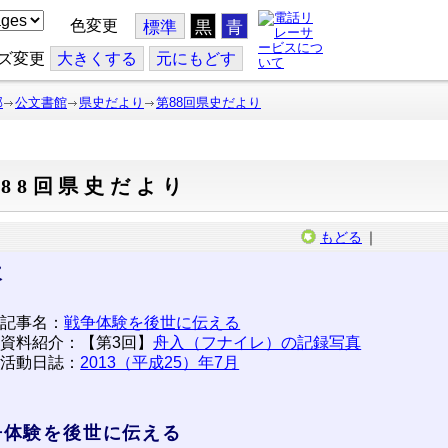
色変更
標準
黒
青
ズ変更
大
きくする
元
にもどす
部
公文書館
県史だより
第88回県史だより
88回県史だより
もどる
｜
次
記事名：
戦争体験を後世に伝える
資料紹介：【第3回】
舟入（フナイレ）の記録写真
活動日誌：
2013（平成25）年7月
争体験を後世に伝える