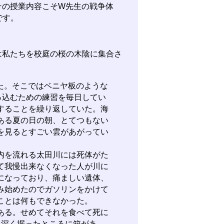
の授業内容こそW先生の戦争体
です。
私たちを校庭の桜の木陰に集合さ
た。そこではベニヤ板のような
っ込むための練習を毎日してい
することを繰り返していた。海
ある夏の日の朝、とてつもない
を見るとすごい雲があがってい
内を流れる太田川には死体がた
て我慢出来なくなった人が川に
になっており、痛ましい遺体、
み始めたのでガソリンをかけて
ことは何もできなかった。
ある。せめてそれを食べて死に
上深く掘ったところに箱があ