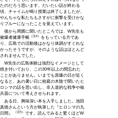
たのだろう思います。だいたい話が終わる
頃、チャイムが鳴り授業は終了しましたが、
やんちゃな私たちもさすがに衝撃を受けかな
りブルーになったことを覚えています。
後から周囲に聞いたところでは、W先生も
（注4）
被爆者健康手帳
をもっている方であ
り、広島での活動後はかなり体調がすぐれな
かったそうですが、そのような話はほとんど
されませんでした。
W先生の広島体験は強烈なイメージとして
焼き付いており、この30年以上の間忘れた
ことがありません。いまでも原爆の日が近く
なると、あの暑い日に校庭の木陰で聞いたヒ
ロシマの話を思い出し、非人道的な戦争や核
兵器について考えさせられます。
ある日、興味深い本を入手しました。池田
真徳さんという方が執筆した『ヒロシマの九
（注5）
日間』
です。読んでみると驚くほどW