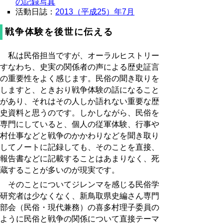
の記録写真
活動日誌：
2013（平成25）年7月
戦争体験を後世に伝える
私は民俗担当ですが、オーラルヒストリー
すなわち、史実の関係者の声による歴史証言
の重要性をよく感じます。民俗の聞き取りを
しますと、ときおり戦争体験の話になること
があり、それはその人しか語れない重要な歴
史資料と思うのです。しかしながら、民俗を
専門にしていると、個人の従軍体験、行事や
村仕事などと戦争のかかわりなどを聞き取り
してノートに記録しても、そのことを直接、
報告書などに記載することはあまりなく、死
蔵することが多いのが現実です。
そのことについてジレンマを感じる民俗学
研究者は少なくなく、新鳥取県史編さん専門
部会（民俗・現代兼務）の喜多村理子委員の
ように民俗と戦争の関係について直接テーマ