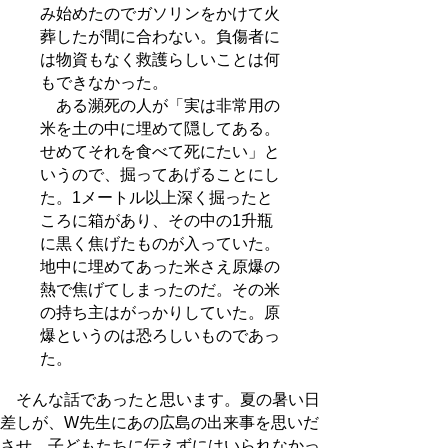
み始めたのでガソリンをかけて火
葬したが間に合わない。負傷者に
は物資もなく救護らしいことは何
もできなかった。
ある瀕死の人が「実は非常用の
米を土の中に埋めて隠してある。
せめてそれを食べて死にたい」と
いうので、掘ってあげることにし
た。1メートル以上深く掘ったと
ころに箱があり、その中の1升瓶
に黒く焦げたものが入っていた。
地中に埋めてあった米さえ原爆の
熱で焦げてしまったのだ。その米
の持ち主はがっかりしていた。原
爆というのは恐ろしいものであっ
た。
そんな話であったと思います。夏の暑い日
差しが、W先生にあの広島の出来事を思いだ
させ、子どもたちに伝えずにはいられなかっ