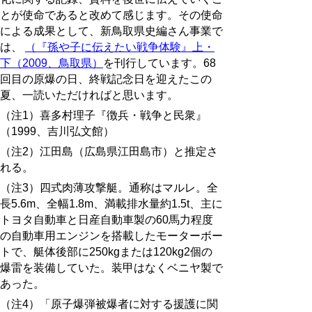
とが使命であると改めて感じます。その使命
による成果として、新鳥取県史編さん事業で
は、
（『孫や子に伝えたい戦争体験』上・
下（2009、鳥取県）
を刊行しています。68
回目の原爆の日、終戦記念日を迎えたこの
夏、一読いただければと思います。
（注1）喜多村理子『徴兵・戦争と民衆』
（1999、吉川弘文館）
（注2）江田島（広島県江田島市）と推定さ
れる。
（注3）四式肉薄攻撃艇。通称はマルレ。全
長5.6m、全幅1.8m、満載排水量約1.5t、主に
トヨタ自動車と日産自動車製の60馬力程度
の自動車用エンジンを搭載したモーターボー
トで、艇体後部に250kgまたは120kg2個の
爆雷を装備していた。装甲はなくベニヤ製で
あった。
（注4）「原子爆弾被爆者に対する援護に関