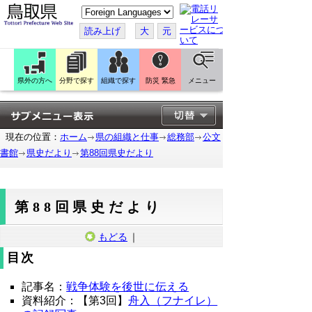
こ
の
ペ
読み上げ
大
元
ー
ジ
を
翻
訳
県外の方へ
分野で探す
組織で探す
防災 緊急
メニュー
す
る
現在の位置：
ホーム
県の組織と仕事
総務部
公文
書館
県史だより
第88回県史だより
第88回県史だより
もどる
｜
目次
記事名：
戦争体験を後世に伝える
資料紹介：【第3回】
舟入（フナイレ）