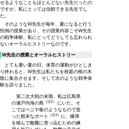
せるようなこともほとんどない先生だったの
ですが、私にとっては信頼できる先生でし
た。
そのようなW先生が毎年、夏になると行う
恒例の授業があり、その授業内容こそW先生
の戦争体験、私にとってどうしても忘れられ
ないオーラルヒストリーなのです。
W先生の授業とオーラルヒストリー
とても暑い夏の日、体育の運動がひとしき
り終わると、W先生は私たちを校庭の桜の木
陰に集合させます。そして次のような戦争体
験を語りました。
第二次大戦の末期、私は広島県
（注2）
の瀬戸内海の島
にいた。そ
こではベニヤ板のようなもので造
（注3）
った粗末なボート
に、爆弾
を積んで敵艦に突っ込むための練