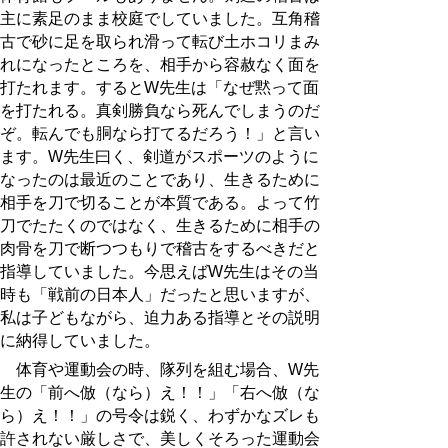
主に素足のまま校庭でしていました。互角稽
古で砂に足を取られ滑って転び土ホコリまみ
れになったところを、相手から容赦なく面を
打たれます。するとW先生は「なぜ黙って面
を打たれる。真剣勝負なら死んでしまうのだ
ぞ。転んでも胴なら打てるだろう！」と言い
ます。W先生曰く、剣道がスポーツのように
なったのは最近のことであり、生きるために
相手を刀で切ることが本質である。よって竹
刀でたたくのではなく、生きるために相手の
肉骨を刀で断つつもりで稽古をするべきだと
指導していました。今思えばW先生はその当
時も「戦前の日本人」だったと思いますが、
私は子どもながら、迫力ある指導とその説明
に納得していました。
体育や運動会の時、隊列を組む場合、W先
生の「前へ倣（なら）え！！」「右へ倣（な
ら）え！！」の号令は鋭く、わずかなズレも
許されない厳しさで、美しくそろった運動会