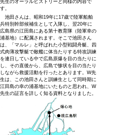
先生のオーラルヒストリーと同様の内容で
す。
池田さんは、昭和19年に17歳で陸軍船舶
兵特別幹部候補生として入隊し、翌20年に
広島県の江田島にある第十教育隊（陸軍幸の
浦基地）に配属されます。そこで池田さん
は、「マルレ」と呼ばれた小型戦闘舟艇、四
式肉薄攻撃艇で敵艦に体当たりする特攻訓練
を連日している中で広島原爆を目の当たりに
し、その直後から、広島で惨状を目の当たり
しながら救援活動を行ったとあります。W先
生は、この池田さんと訓練生として同時期に
江田島の幸の浦基地にいたものと思われ、W
先生の証言を詳しく知る資料となりました。