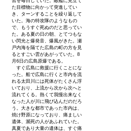
習を毎日していた。敵艦に見立て
た目標物に向かって突進してい
き、ターンすることを繰り返して
いた。海の特攻隊のようなもの
で、もうすぐ死ぬのだと思ってい
た。ある夏の日の朝、とてつもな
い閃光と爆発音、爆風がきた。瀬
戸内海を隔てた広島の町の方を見
るとすごい雲があがっていた。8
月6日の広島原爆である。
すぐ広島に救援に行くことにな
った。船で広島に行くと市内を流
れる太田川には死体がたくさん浮
いており、上流から次から次へと
流れてくる。熱くて我慢出来なく
なった人が川に飛び込んだのだろ
う。大きな都市であった市内は、
焼け野原になっており、痛ましい
遺体、瀕死の人があふれていた。
真夏であり大量の遺体は、すぐ痛