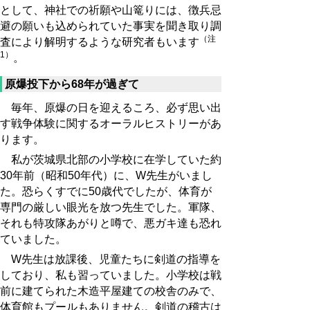
として、神社での祈願や山篭りには、徴兵忌
避の願いも込められていた事実を聞き取り調
（注
査により解明するような研究者もいます
1）
。
原爆投下から68年が過ぎて
毎年、原爆の日を迎えるころ、必ず思い出
す戦争体験に関するオーラルヒストリーがあ
ります。
私が茨城県北部の小学校に在学していた約
30年前（昭和50年代）に、W先生がいまし
た。恐らくすでに50歳代でしたが、体育が
専門の厳しい眼光を放つ先生でした。軍隊、
それも特攻隊あがりと噂で、悪ガキ達も恐れ
ていました。
W先生は放課後、児童たちに剣道の指導を
しており、私も習っていました。小学校は戦
前に建てられた木造平屋建ての校舎のみで、
体育館もプールもありません。剣道の稽古は