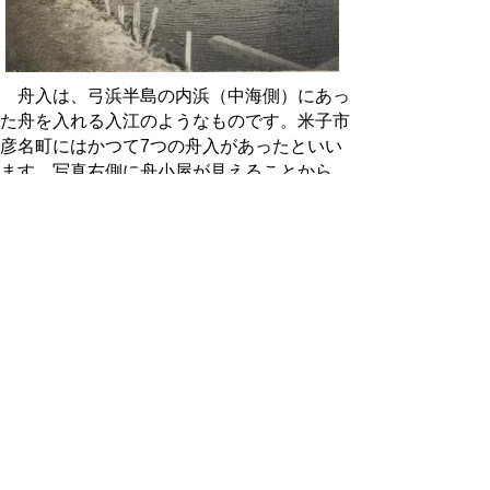
舟入は、弓浜半島の内浜（中海側）にあっ
た舟を入れる入江のようなものです。米子市
彦名町にはかつて7つの舟入があったといい
ます。写真右側に舟小屋が見えることから、
こちらの岸が舟を停泊させるフナスエであ
り、左側の撮影者がいる岸が舟入と集落とつ
なぐ舟入道（フナイレミチ）、また写真右の
岸に盛られている黒いものは中海で採集され
た肥料用の藻葉（モンバ）と思われます。撮
影年代、場所は不明ですが、戦前に弓浜半島
で撮影されたものと推定されます。
活動日誌：2013（平成25）年7月
1日
史料調査（大阪城天守閣、岡村）。