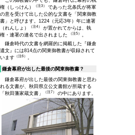
この御教書の中でも、鎌倉時代に幕府の執
（注3）
権（しっけん）
であった北条氏が将軍
の意を受けて出した公的な文書を「関東御教
書」と呼びます。1224（元応3年）年に連署
（注4）
（れんしょ）
が置かれてからは、執
（注5）
権・連署の連名で出されました
。
鎌倉時代の文書を網羅的に掲載した『鎌倉
遺文』には814点の関東御教書が収録されて
（注6）
います
。
鎌倉幕府が出した最後の関東御教書？
鎌倉幕府が出した最後の関東御教書と思わ
れる文書が、秋田県立公文書館が所蔵する
（注7）
「秋田藩家蔵文書」
の中にあります。