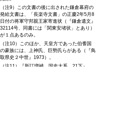
（注9）この文書の後に出された鎌倉幕府の
発給文書は、「長楽寺文書」の正慶2年5月8
日付の将軍守邦親王家寄進状（『鎌倉遺文』
32114号、同書には「関東安堵状」とあり）
が１点あるのみ。
（注10）このほか、天皇方であった伯耆国
の豪族には、上神氏、巨勢氏らがある（『鳥
取県史２中世』1973）。
（注11）『新訂増補 国史大系 21下』
（吉川弘文館、1977）。
（注12）『鎌倉遺文』32051号。尊経閣所蔵
文書。
＊秋田県立公文書館の調査に関しては、鳥取
大学地域学部教授の錦織勤先生、秋田県立公
文書館学芸主事の加藤昌宏氏にお世話になり
ました。また関東御教書の位置づけについて
は東京大学史料編纂所助教の西田友広氏にご