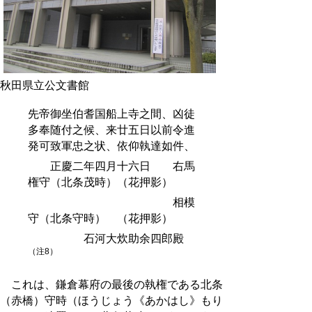
秋田県立公文書館
先帝御坐伯耆国船上寺之間、凶徒
多奉随付之候、来廿五日以前令進
発可致軍忠之状、依仰執達如件、
正慶二年四月十六日 右馬
権守（北条茂時）（花押影）
相模
守（北条守時） （花押影）
石河大炊助余四郎殿
（注8）
これは、鎌倉幕府の最後の執権である北条
（赤橋）守時（ほうじょう《あかはし》もり