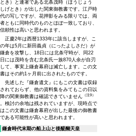
とき）と連署である北条茂時（ほうじょう
しげとき）が出した関東御教書です。江戸時
代の写しですが、花押影をみる限りでは、両
者ともに同時代のものとほぼ一致しており、
信頼性は高いと思われます。
正慶2年は西暦1333年に該当しますが、こ
の年は5月に新田義貞（にったよしさだ）が
鎌倉を攻撃し、18日には北条守時が、同22
日には茂時を含む北条氏一族870人余が自刃
して、事実上鎌倉幕府は滅亡します。この文
書はその約1ヶ月前に出されたものです。
先述した『鎌倉遺文』にもこの文書は収録
されておらず、他の資料集をみてもこの日以
（注9）
降の関東御教書は確認できていません
。検討の余地は残されていますが、現時点で
はこの文書は鎌倉幕府が出した最後の御教書
である可能性が高いと思われます。
鎌倉時代末期の船上山と後醍醐天皇