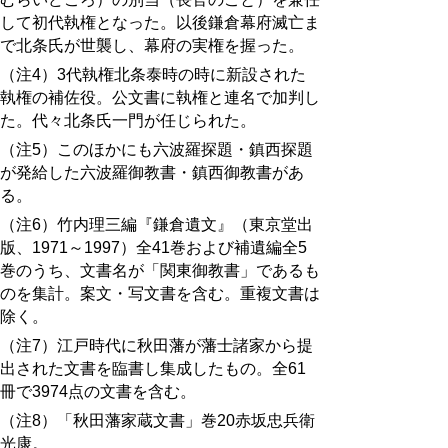
して初代執権となった。以後鎌倉幕府滅亡ま
で北条氏が世襲し、幕府の実権を握った。
（注4）3代執権北条泰時の時に新設された
執権の補佐役。公文書に執権と連名で加判し
た。代々北条氏一門が任じられた。
（注5）このほかにも六波羅探題・鎮西探題
が発給した六波羅御教書・鎮西御教書があ
る。
（注6）竹内理三編『鎌倉遺文』（東京堂出
版、1971～1997）全41巻および補遺編全5
巻のうち、文書名が「関東御教書」であるも
のを集計。案文・写文書を含む。重複文書は
除く。
（注7）江戸時代に秋田藩が藩士諸家から提
出された文書を臨書し集成したもの。全61
冊で3974点の文書を含む。
（注8）「秋田藩家蔵文書」巻20赤坂忠兵衛
光康。