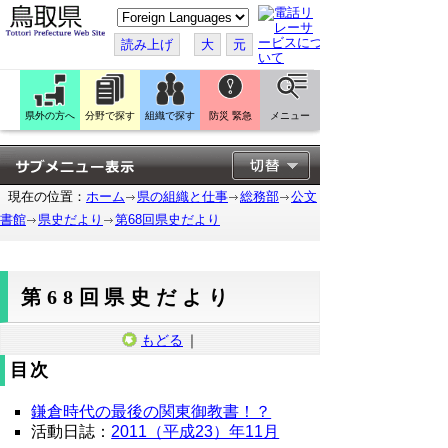
こ
の
ペ
読み上げ
大
元
ー
ジ
を
翻
訳
県外の方へ
分野で探す
組織で探す
防災 緊急
メニュー
す
る
現在の位置：
ホーム
県の組織と仕事
総務部
公文
書館
県史だより
第68回県史だより
第68回県史だより
もどる
｜
目次
鎌倉時代の最後の関東御教書！？
活動日誌：
2011（平成23）年11月