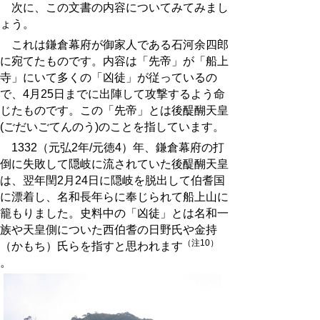
次に、この文書の内容についてみてみまし
ょう。
これは鎌倉幕府が御家人である石河余四郎
に宛てたものです。内容は「先帝」が「船上
寺」にいて多くの「凶徒」が従っているの
で、4月25日までに出陣して攻撃するよう命
じたものです。この「先帝」とは後醍醐天皇
(ごだいごてんのう)のことを指しています。
1332（元弘2年/元徳4）年、鎌倉幕府の打
倒に失敗して隠岐に流されていた後醍醐天皇
は、翌年閏2月24日に隠岐を脱出して伯耆国
に漂着し、名和長年らに奉じられて船上山に
籠もりました。史料中の「凶徒」とは名和一
族や天皇側についた西伯耆の日野氏や金持
（注10）
（かもち）氏らを指すと思われます
。