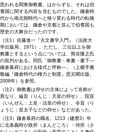
思われる関東御教書。はからずも、それは伯
耆国に関する内容を含むものでした。鎌倉時
代から南北朝時代へと移り変わる時代の転換
期においては、鎌倉や京都と並んで伯耆国も
歴史の大舞台だったのです。
（注1）佐藤進一『古文書学入門』（法政大
学出版局、1971）。ただし、三位以上を御
教書とするという点については、熊谷隆之氏
の批判がある。同氏「御教書・奉書・書下―
鎌倉幕府における様式と呼称―」（上横手雅
敬編『鎌倉時代の権力と制度』思文閣出版、
2008年）を参照。
（注2）御教書は仰せの主体によって名称が
異なり、綸旨（りんじ：天皇の仰せ）、院宣
（いんぜん：上皇・法皇の仰せ）、令旨（り
ょうじ：皇太子などの仰せ）などがあった。
（注3）鎌倉幕府の職名。1213（建暦3）年
に北条義時が政所（まんどころ）・侍所（さ
むらいどころ）の別当（長官のこと）を兼任