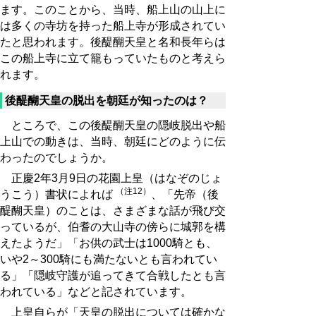
ます。このことから、当時、船上山の山上に
は多くの寺坊を持った船上寺が形成されてい
たと思われます。後醍醐天皇と名和長年らは
この船上寺に立て籠もっていたものと考えら
れます。
後醍醐天皇の脱出を朝廷が知ったのは？
ところで、この後醍醐天皇の隠岐脱出や船
上山での動きは、当時、朝廷にどのように伝
わったのでしょうか。
正慶2年3月9日の花園上皇（はなぞのじょ
（注12）
うこう）書状によれば
、「先帝（後
醍醐天皇）のことは、さまざまな話が飛び交
っているが、伯耆の大山寺の傍らに城郭を構
えたようだ」「お供の武士は1000騎とも、
いや2～300騎にも満たないとも言われてい
る」「隠岐守護が追ってきて合戦したとも言
われている」などと記されています。
上皇自らが「天皇の脱出については確かな