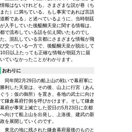
情報はないけれども、さまざまな説が巷（ち
また）に満ちている。もし事実であれば言語
道断である」と述べているように、当時朝廷
が入手していた後醍醐天皇に関する情報は、
都で流布している話を伝え聞いたものでし
た。混乱している京都にさまざまな情報が飛
び交っている一方で、後醍醐天皇が脱出して
10日以上たっても正確な情報が朝廷方に届
いていなかったことがわかります。
おわりに
同年閏2月29日の船上山の戦いで幕府軍に
勝利した天皇は、その後、山上に行宮（あん
ぐう：仮の御所）を置き、各地の武士に向け
て鎌倉幕府打倒を呼びかけます。そして鎌倉
幕府が事実上滅亡した翌日の5月23日に京都
へ向けて船上山を出発し、上洛後、建武の新
政を展開していくのです。
東北の地に残された鎌倉幕府最後のものと