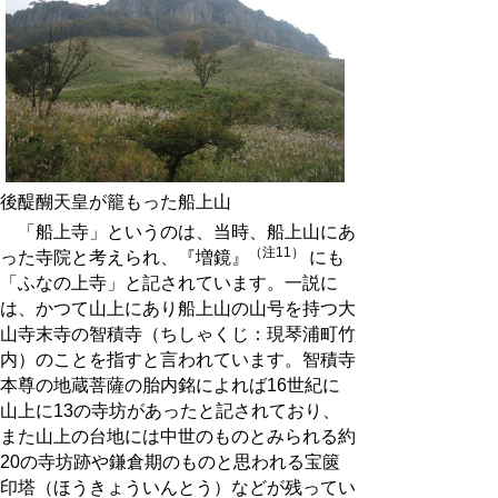
後醍醐天皇が籠もった船上山
「船上寺」というのは、当時、船上山にあ
（注11）
った寺院と考えられ、『増鏡』
にも
「ふなの上寺」と記されています。一説に
は、かつて山上にあり船上山の山号を持つ大
山寺末寺の智積寺（ちしゃくじ：現琴浦町竹
内）のことを指すと言われています。智積寺
本尊の地蔵菩薩の胎内銘によれば16世紀に
山上に13の寺坊があったと記されており、
また山上の台地には中世のものとみられる約
20の寺坊跡や鎌倉期のものと思われる宝篋
印塔（ほうきょういんとう）などが残ってい