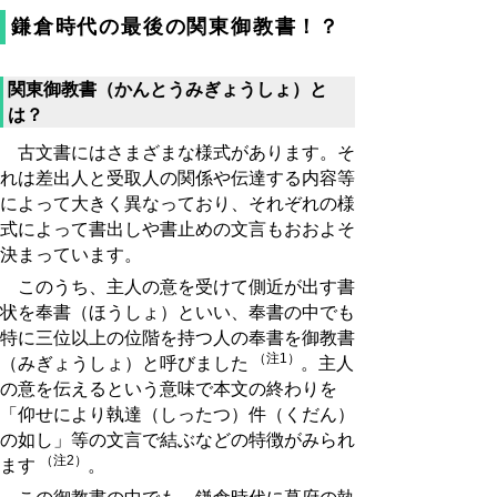
鎌倉時代の最後の関東御教書！？
関東御教書（かんとうみぎょうしょ）と
は？
古文書にはさまざまな様式があります。そ
れは差出人と受取人の関係や伝達する内容等
によって大きく異なっており、それぞれの様
式によって書出しや書止めの文言もおおよそ
決まっています。
このうち、主人の意を受けて側近が出す書
状を奉書（ほうしょ）といい、奉書の中でも
特に三位以上の位階を持つ人の奉書を御教書
（注1）
（みぎょうしょ）と呼びました
。主人
の意を伝えるという意味で本文の終わりを
「仰せにより執達（しったつ）件（くだん）
の如し」等の文言で結ぶなどの特徴がみられ
（注2）
ます
。