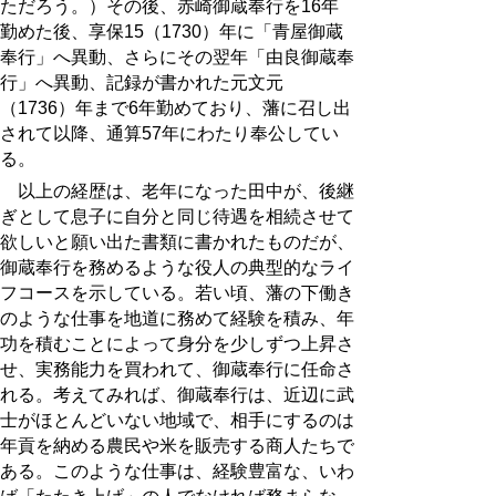
ただろう。）その後、赤崎御蔵奉行を16年
勤めた後、享保15（1730）年に「青屋御蔵
奉行」へ異動、さらにその翌年「由良御蔵奉
行」へ異動、記録が書かれた元文元
（1736）年まで6年勤めており、藩に召し出
されて以降、通算57年にわたり奉公してい
る。
以上の経歴は、老年になった田中が、後継
ぎとして息子に自分と同じ待遇を相続させて
欲しいと願い出た書類に書かれたものだが、
御蔵奉行を務めるような役人の典型的なライ
フコースを示している。若い頃、藩の下働き
のような仕事を地道に務めて経験を積み、年
功を積むことによって身分を少しずつ上昇さ
せ、実務能力を買われて、御蔵奉行に任命さ
れる。考えてみれば、御蔵奉行は、近辺に武
士がほとんどいない地域で、相手にするのは
年貢を納める農民や米を販売する商人たちで
ある。このような仕事は、経験豊富な、いわ