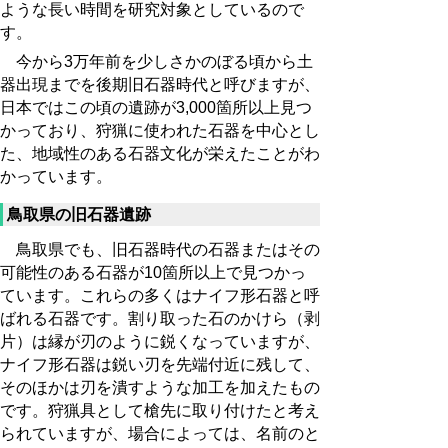
ような長い時間を研究対象としているので
す。
今から3万年前を少しさかのぼる頃から土
器出現までを後期旧石器時代と呼びますが、
日本ではこの頃の遺跡が3,000箇所以上見つ
かっており、狩猟に使われた石器を中心とし
た、地域性のある石器文化が栄えたことがわ
かっています。
鳥取県の旧石器遺跡
鳥取県でも、旧石器時代の石器またはその
可能性のある石器が10箇所以上で見つかっ
ています。これらの多くはナイフ形石器と呼
ばれる石器です。割り取った石のかけら（剥
片）は縁が刃のように鋭くなっていますが、
ナイフ形石器は鋭い刃を先端付近に残して、
そのほかは刃を潰すような加工を加えたもの
です。狩猟具として槍先に取り付けたと考え
られていますが、場合によっては、名前のと