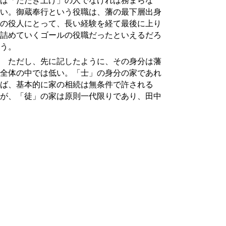
ば「たたき上げ」の人でなければ務まらな
い。御蔵奉行という役職は、藩の最下層出身
の役人にとって、長い経験を経て最後に上り
詰めていくゴールの役職だったといえるだろ
う。
ただし、先に記したように、その身分は藩
全体の中では低い。「士」の身分の家であれ
ば、基本的に家の相続は無条件で許される
が、「徒」の家は原則一代限りであり、田中
喜蔵の場合も、57年も務めながら、このよ
うに願い書きを出さなければ、相続が認めら
れなかった。
「奉行」と名が付けば、全て偉い人のよう
に思ってしまいがちだが、実は「奉行」とい
う言葉は、「その任にあたる人、係りの人」
の意味で、必ずしも高い身分を指すとは限ら
ない。青谷では何とか無事に講演を済ませた
が、偉いと思っていた青谷の御蔵奉行が、実
はさほど偉くなかったとわかって、少しがっ