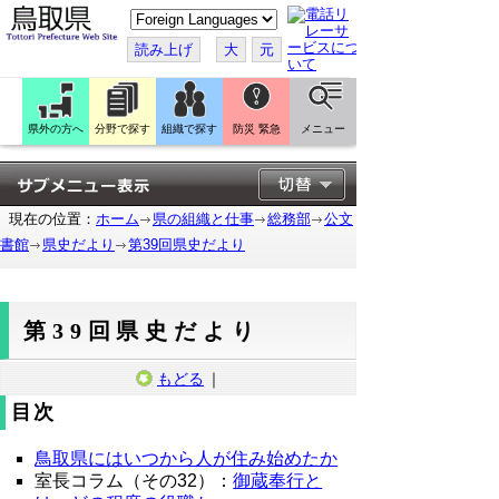
こ
の
ペ
読み上げ
大
元
ー
ジ
を
翻
訳
県外の方へ
分野で探す
組織で探す
防災 緊急
メニュー
す
る
現在の位置：
ホーム
県の組織と仕事
総務部
公文
書館
県史だより
第39回県史だより
第39回県史だより
もどる
｜
目次
鳥取県にはいつから人が住み始めたか
室長コラム（その32）：
御蔵奉行と