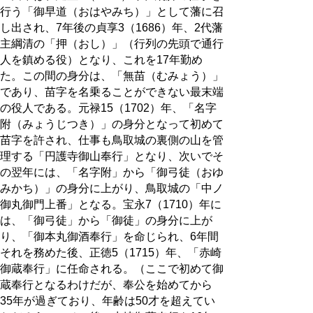
行う「御早道（おはやみち）」として藩に召
し出され、7年後の貞享3（1686）年、2代藩
主綱清の「押（おし）」（行列の先頭で通行
人を鎮める役）となり、これを17年勤め
た。この間の身分は、「無苗（むみょう）」
であり、苗字を名乗ることができない最末端
の役人である。元禄15（1702）年、「名字
附（みょうじつき）」の身分となって初めて
苗字を許され、仕事も鳥取城の裏側の山を管
理する「円護寺御山奉行」となり、次いでそ
の翌年には、「名字附」から「御弓徒（おゆ
みかち）」の身分に上がり、鳥取城の「中ノ
御丸御門上番」となる。宝永7（1710）年に
は、「御弓徒」から「御徒」の身分に上が
り、「御本丸御酒奉行」を命じられ、6年間
それを務めた後、正徳5（1715）年、「赤崎
御蔵奉行」に任命される。（ここで初めて御
蔵奉行となるわけだが、奉公を始めてから
35年が過ぎており、年齢は50才を超えてい