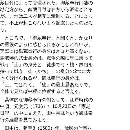
蔵目付によって管理された。御蔵奉行は藩の
勘定方から、御蔵目付は在方から派遣される
が、これは二人が相互に牽制することによっ
て、不正が起こらないよう配慮したものだろ
う。
ところで、「御蔵奉行」と聞くと、かなり
の重役のように感じられるかもしれないが、
実際には御蔵奉行の身分はさほど高くない。
鳥取藩の武士身分は、戦争の際に馬に乗って
戦う「士」の身分と、徒歩で弓・槍・鉄砲を
持って戦う「徒（かち）」の身分の2つに大
きく分けられるが、御蔵奉行の身分は、
「士」ではなく、「徒」の最上層あたりで、
全体で見れば中程に位置すると言える。
具体的な御蔵奉行の例として、江戸時代の
中頃、元文元（1736）年10月23日の「家老
日記」の中に見える、田中喜蔵という御蔵奉
行の経歴を見てみよう。
田中は、延宝8（1680）年、飛脚の仕事を