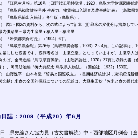
1） 『江尾村月報』第18号（日野郡江尾村役場，1920，鳥取大学附属図書館所
2） 『鳥取県勧業雑報号外 生産力、物貨輸出入調査及農事統計表』（鳥取県第
3） 『鳥取県輸出入統計』各年版（鳥取県）。
4） 図1・図2の資料から、次の式によって計算（貯蔵米の変化分は捨象して
県内供給量＝県内生産量＋移入量－移出量
5） 『岩美郡美保村是』（1904）6丁。
6） 『鳥取県農会報』第76号（鳥取県農会報，1903）2～4頁。この記事は、1
を基にした投書です。投稿者名は「山瀬立堂」となっていますが、山瀬幸人
例えば、金田進編『鳥取県百傑伝』（山陰評論社，1970）37頁に収録の書
す）、岡田朋治編『御大典紀念 鳥取県人物誌』（因伯社，1932）150頁。
7） 山澤逸平・山本有造『貿易と国際収支』（長期経済統計14，東洋経済新報社
考文献）米食の全国的概観についての記述は、大豆生田稔『お米と食の近代史』
日誌：2008（平成20）年6月
1日
県史編さん協力員（古文書解読）中・西部地区月例会（倉