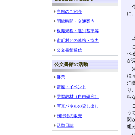
今
当館のご紹介
に
開館時間・交通案内
根拠規程・選別基準等
上
市町村との連携・協力
こ
公文書館通信
べ
が
公文書館の活動
米
様
展示
消
講座・イベント
り
学習教材（自由研究）
柄
こ
写真パネルの貸し出し
う
刊行物の販売
閣
活動日誌
組