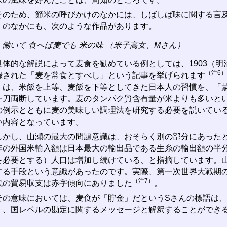
のため、節米の呼びかけのなかには、しばしば味に関する言及
」のなかにも、次のような作品があります。
働いて 食へば麦でも 米の味 （米子高女、Mさん）
体的な解説によって麦食を勧めている例としては、1903（明
（注6）
録された「麦を常食とすべし」という記事を挙げられます
）は、米飯を上等、麦飯を下等としてきた日本人の習慣を、「
一刀両断しています。麦のタンパク質含有量が米よりも多いと
の例示とともに麦の美味しい調理法を研究する必要を説いてい
い内容となっています。
かし、山瀬の最大の問題意識は、おそらく別の部分にあったと
年の外国米輸入額は日本最大の輸出品である生糸の輸出額の半
を必要とする）人口は増加し続けている、と指摘しています。
する手段という意識があったのです。実際、第一次世界大戦期
（注7）
代の貿易収支は赤字傾向にありました
。
の意味においては、麦食が「貯金」だというSさんの標語は、
く、国レベルの勘定に関するメッセージと解釈することができ