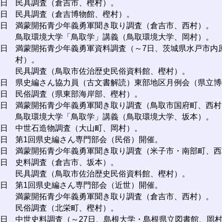
2日
民具調査（倉吉市、樫村）。
3日
民具調査（倉吉博物館、樫村）。
4日
満蒙開拓青少年義勇軍聞き取り調査（倉吉市、西村）。
鳥取環境大学「鳥取学」講義（鳥取環境大学、岡村）。
5日
満蒙開拓青少年義勇軍資料調査（～7日、茨城県水戸市内
村）。
民具調査（鳥取市佐治歴史民俗資料館、樫村）。
7日
県史編さん協力員（古文書解読）東部地区月例会（県立博
9日
民俗調査（県東部海岸部、樫村）。
1日
満蒙開拓青少年義勇軍聞き取り調査（鳥取市国府町、西村
鳥取環境大学「鳥取学」講義（鳥取環境大学、坂本）。
2日
中世石造物調査（大山町、岡村）。
3日
第1回県史編さん専門部会（民俗）開催。
6日
満蒙開拓青少年義勇軍聞き取り調査（米子市・南部町、西
9日
史料調査（倉吉市、坂本）。
民具調査（鳥取市佐治歴史民俗資料館、樫村）。
0日
第1回県史編さん専門部会（近世）開催。
満蒙開拓青少年義勇軍聞き取り調査（倉吉市、西村）。
民俗調査（北栄町、樫村）。
5日
中世史料調査（～27日、島根大学・島根県立図書館、岡