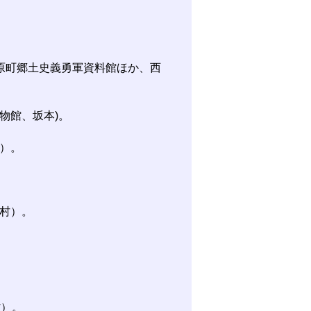
原町郷土史義勇軍資料館ほか、西
物館、坂本)。
）。
村）。
村）。