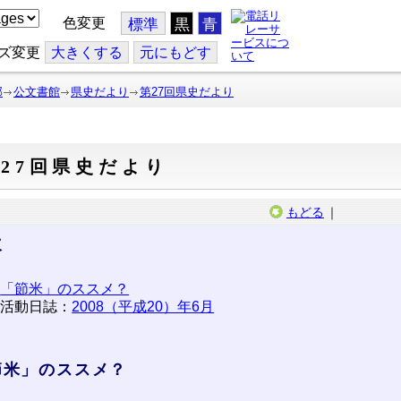
色変更
標準
黒
青
ズ変更
大
きくする
元
にもどす
部
公文書館
県史だより
第27回県史だより
27回県史だより
もどる
｜
次
「節米」のススメ？
活動日誌：
2008（平成20）年6月
節米」のススメ？