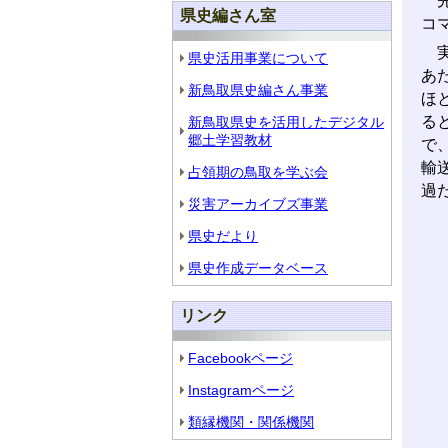
先
県史編さん室
コ
実
県史活用事業について
あ
新鳥取県史編さん事業
ほ
る
新鳥取県史を活用したデジタル
郷土学習教材
で
輸
占領期の鳥取を学ぶ会
過
災害アーカイブズ事業
県史だより
県史作成データベース
リンク
Facebookページ
Instagramページ
類縁機関・関係機関