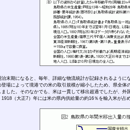
治末期になると、毎年、詳細な物流統計が記録されるように
の登場によって境港での米の取引規模が縮小したため、県全体
しました。そのなかでも、米は一貫して移出超過でしたが、外
、1918（大正7）年には米の県内供給量の約16％を輸入米が占