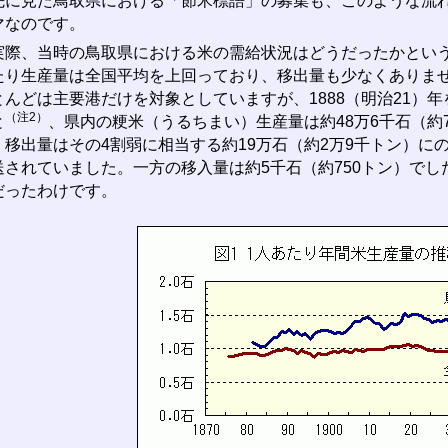
に見た鳥取県における「節米標語」の募集も、このような流れ
マなのです。
際、当時の鳥取県における米の需給状況はどうだったかという
たり生産量は全国平均を上回っており、移出量も少なくありま
とんどは主要港だけを対象としていますが、1888（明治21）
（注2）
と
、県内の粳米（うるちまい）生産量は約48万6千石（約7万
、移出量はその4割弱に相当する約19万石（約2万9千トン）に
送されていました。一方の移入量は約5千石（約750トン）で
だったわけです。