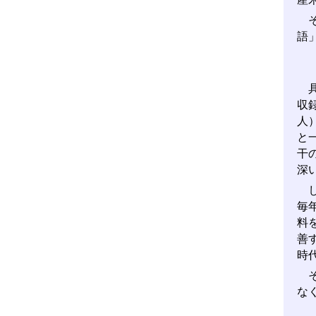
そ
語
具
収
人
と
干
深
し
毎
料
善
時
そ
な