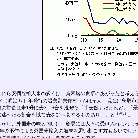
れら安価な輸入米の多くは、貧困層の食卓にあがったと考えら
904（明治37）年発行の岩美郡美保村（みほそん、現在は鳥取
般の常食は米1升に麦3～6合を混ぜた「半麦飯」だけれど、「
（注5）
に述べたる割合を以て麦を加へ食するものあり」、と
。
かし、外国米の味と匂いは、容易には人々に受け入れられません
）年の不作による外国米輸入の顛末を思い起こす方も多いでし
米の風味を好んだことは、周知のところです。