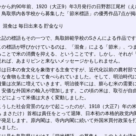
から約90年前、1920（大正9）年3月発行の日野郡江尾村（
、鳥取県内各学校から募集した「節米標語」の優秀作品7点が掲
混食は 毎日出来る 貯金なり
記の標語もその一つで、鳥取師範学校のSさんによる作品です
の標語が呼びかけているのは、「混食」による「節米」、つま
ることで米の消費を抑える、ということです。しかし、それが
見れば、あまりピンと来ないメッセージかもしれません。
は日本の食文化を象徴する主食ですが、近代化以前の農村部で
々な食物も主食として食べられていました。そして、明治時代
費量は次第に増えていきます。明治後半には、膨らむ米の需要
、安価な外国米の輸入が増加します。この頃の米は、取引が自
などによって米価は大きく変動しました。
うした社会背景のなかで起こったのが、1918（大正7）年の
ち まさたけ）首相は責任をとって退陣、日本初の本格的政党内
が発足します。原内閣は、寺内内閣に続いて外国米買付政策を
みました。