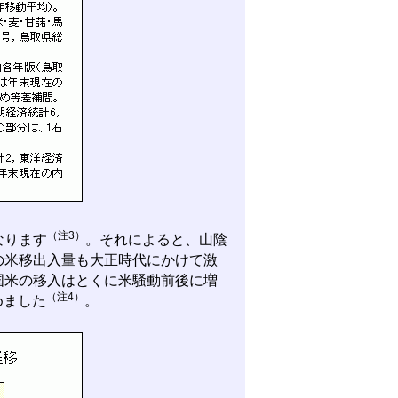
（注3）
なります
。それによると、山陰
の米移出入量も大正時代にかけて激
国米の移入はとくに米騒動前後に増
（注4）
めました
。