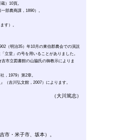
蔵）10頁。
一部農商課，1890）。
います）。
902（明治35）年10月の東伯郡農会での演説
は「立堂」の号を用いることがありました。
（倉吉市立図書館の山脇氏の御教示によりま
，1979）第2章。
（吉川弘文館，2007）によります。
（大川篤志）
吉市・米子市、坂本）。