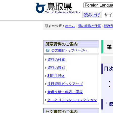
こ
の
ペ
ー
読み上げ
サイ
ジ
を
翻
現在の位置：
ホーム
県の組織と仕事
総務
訳
す
る
所蔵資料のご案内
第
公文書館トップページへ
資料の検索
資料の種別
目
利用手続き
注目資料ピックアップ
参考文献・年表・図表
とっとりデジタルコレクション
「
公文書館のご案内