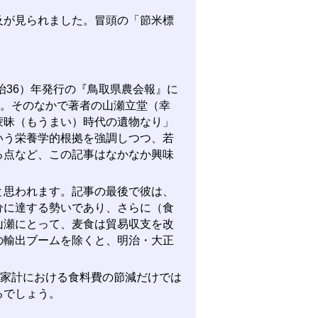
が見られました。冒頭の「節米標
治36）年発行の『鳥取県農会報』に
。そのなかで著者の山瀬立堂（幸
蒙昧（もうまい）時代の遺物なり」
いう栄養学的根拠を強調しつつ、若
る点など、この記事はなかなか興味
思われます。記事の最後で彼は、
分に達する勢いであり、さらに（食
山瀬にとって、麦食は貿易収支を改
の輸出ブームを除くと、明治・大正
家計における食料費の節減だけでは
るでしょう。