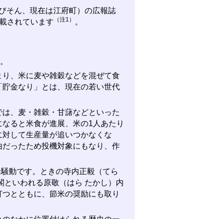
えびそん、現在は江府町）の広報誌
（注1）
載されています
。
。
り、米に麦や雑穀などを混ぜて食
「貯金なり」とは、現在の若い世代
は、麦・雑穀・甘藷などといった
になると米食が進展、米の1人あたり
に対して生産量が追いつかなくな
由だったため投機対象にもなり、作
米騒動です。ときの寺内正毅（てら
閣といわれる原敬（はら たかし）内
打つとともに、節米の奨励にも取り