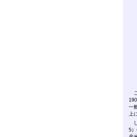
こ
1
一
上
し
5
産