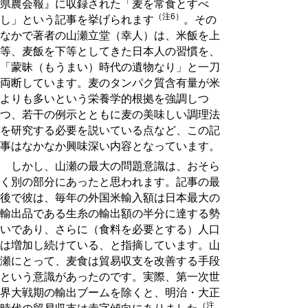
県農会報』に収録された「麦を常食とすべ
（注6）
し」という記事を挙げられます
。その
なかで著者の山瀬立堂（幸人）は、米飯を上
等、麦飯を下等としてきた日本人の習慣を、
「蒙昧（もうまい）時代の遺物なり」と一刀
両断しています。麦のタンパク質含有量が米
よりも多いという栄養学的根拠を強調しつ
つ、若干の例示とともに麦の美味しい調理法
を研究する必要を説いている点など、この記
事はなかなか興味深い内容となっています。
しかし、山瀬の最大の問題意識は、おそら
く別の部分にあったと思われます。記事の最
後で彼は、毎年の外国米輸入額は日本最大の
輸出品である生糸の輸出額の半分に達する勢
いであり、さらに（食料を必要とする）人口
は増加し続けている、と指摘しています。山
瀬にとって、麦食は貿易収支を改善する手段
という意識があったのです。実際、第一次世
界大戦期の輸出ブームを除くと、明治・大正
（注