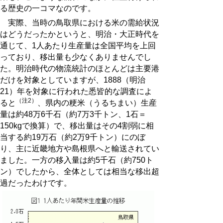
る歴史の一コマなのです。
実際、当時の鳥取県における米の需給状況
はどうだったかというと、明治・大正時代を
通じて、1人あたり生産量は全国平均を上回
っており、移出量も少なくありませんでし
た。明治時代の物流統計のほとんどは主要港
だけを対象としていますが、1888（明治
21）年を対象に行われた悉皆的な調査によ
（注2）
ると
、県内の粳米（うるちまい）生産
量は約48万6千石（約7万3千トン、1石＝
150kgで換算）で、移出量はその4割弱に相
当する約19万石（約2万9千トン）にのぼ
り、主に近畿地方や島根県へと輸送されてい
ました。一方の移入量は約5千石（約750ト
ン）でしたから、全体としては相当な移出超
過だったわけです。