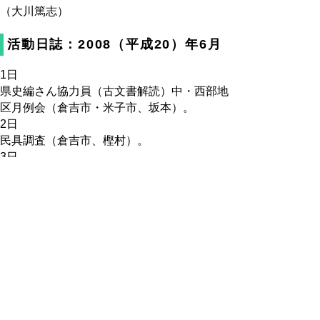
（大川篤志）
活動日誌：2008（平成20）年6月
1日
県史編さん協力員（古文書解読）中・西部地
区月例会（倉吉市・米子市、坂本）。
2日
民具調査（倉吉市、樫村）。
3日
民具調査（倉吉博物館、樫村）。
4日
満蒙開拓青少年義勇軍聞き取り調査（倉吉
市、西村）。
鳥取環境大学「鳥取学」講義（鳥取環境大
学、岡村）。
5日
満蒙開拓青少年義勇軍資料調査（～7日、茨
城県水戸市内原町郷土史義勇軍資料館ほか、