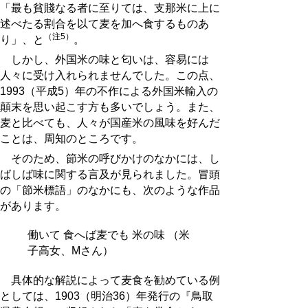
「最も貧賤なる者に至りては、支那米に上に
述べたる割合を以て麦を加へ食するものあ
（注5）
り」、と
。
しかし、外国米の味と匂いは、容易には
人々に受け入れられませんでした。この点、
1993（平成5）年の不作による外国米輸入の
顛末を思い起こす方も多いでしょう。また、
麦と比べても、人々が国産米の風味を好んだ
ことは、周知のところです。
そのため、節米の呼びかけのなかには、し
ばしば味に関する言及が見られました。冒頭
の「節米標語」のなかにも、次のような作品
があります。
働いて 食へば麦でも 米の味 （米
子高女、Mさん）
具体的な解説によって麦食を勧めている例
としては、1903（明治36）年発行の『鳥取