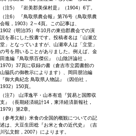
（注5） 『岩美郡美保村是』（1904）6丁。
（注6） 『鳥取県農会報』第76号（鳥取県農
会報，1903）2～4頁。この記事は、
1902（明治35）年10月の東伯郡農会での演
説を基にした投書です。投稿者名は「山瀬立
堂」となっていますが、山瀬幸人は「立堂」
の号を用いることがありました。例えば、金
田進編『鳥取県百傑伝』（山陰評論社，
1970）37頁に収録の書（倉吉市立図書館の
山脇氏の御教示によります）、岡田朋治編
『御大典紀念 鳥取県人物誌』（因伯社，
1932）150頁。
（注7） 山澤逸平・山本有造『貿易と国際収
支』（長期経済統計14，東洋経済新報社，
1979）第2章。
（参考文献）米食の全国的概観についての記
述は、大豆生田稔『お米と食の近代史』（吉
川弘文館，2007）によります。