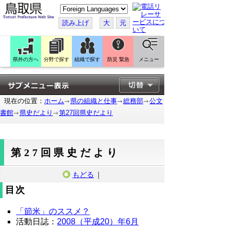
こ
の
ペ
読み上げ
大
元
ー
ジ
を
翻
訳
県外の方へ
分野で探す
組織で探す
防災 緊急
メニュー
す
る
現在の位置：
ホーム
県の組織と仕事
総務部
公文
書館
県史だより
第27回県史だより
第27回県史だより
もどる
｜
目次
「節米」のススメ？
活動日誌：
2008（平成20）年6月