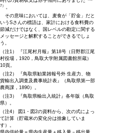
時代の貿易収支は赤字傾向にありました
7）
。
その意味においては、麦食が「貯金」だと
いうSさんの標語は、家計における食料費の
節減だけではなく、国レベルの勘定に関する
メッセージと解釈することができるでしょ
う。
（注1） 『江尾村月報』第18号（日野郡江尾
村役場，1920，鳥取大学附属図書館所蔵）
10頁。
（注2） 『鳥取県勧業雑報号外 生産力、物
貨輸出入調査及農事統計表』（鳥取県第一部
農商課，1890）。
（注3） 『鳥取県輸出入統計』各年版（鳥取
県）。
（注4） 図1・図2の資料から、次の式によっ
て計算（貯蔵米の変化分は捨象していま
す）。
県内供給量＝県内生産量＋移入量－移出量