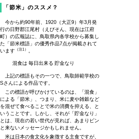
「節米」のススメ？
今から約90年前、1920（大正9）年3月発
行の日野郡江尾村（えびそん、現在は江府
町）の広報誌に、鳥取県内各学校から募集し
た「節米標語」の優秀作品7点が掲載されて
（注1）
います
。
混食は 毎日出来る 貯金なり
上記の標語もその一つで、鳥取師範学校の
Sさんによる作品です。
この標語が呼びかけているのは、「混食」
による「節米」、つまり、米に麦や雑穀など
を混ぜて食べることで米の消費を抑える、と
いうことです。しかし、それが「貯金なり」
とは、現在の若い世代が見れば、あまりピン
と来ないメッセージかもしれません。
米は日本の食文化を象徴する主食ですが、