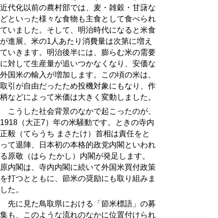
近代化以前の農村部では、麦・雑穀・甘藷な
どといった様々な食物も主食として食べられ
ていました。そして、明治時代になると米食
が進展、米の1人あたり消費量は次第に増え
ていきます。明治後半には、膨らむ米の需要
に対して生産量が追いつかなくなり、安価な
外国米の輸入が増加します。この頃の米は、
取引が自由だったため投機対象にもなり、作
柄などによって米価は大きく変動しました。
こうした社会背景のなかで起こったのが、
1918（大正7）年の米騒動です。ときの寺内
正毅（てらうち まさたけ）首相は責任をと
って退陣、日本初の本格的政党内閣といわれ
る原敬（はら たかし）内閣が発足します。
原内閣は、寺内内閣に続いて外国米買付政策
を打つとともに、節米の奨励にも取り組みま
した。
先に見た鳥取県における「節米標語」の募
集も、このような流れのなかに位置付けられ