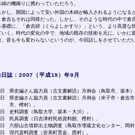
木綿の機織りに携わっていただろう。
かし、開国によって安い外国の木綿が輸入されるようになると
、倉吉もそれは同様だった。しかし、そのような時代の中で倉
を基礎に、「倉吉絣（くらよしかすり）」という、より高度な
ていく。時代の変化の中で、地域の既存の技術を元に、いかに
は、昔も今も変わらないというのが、今回話しをさせていただ
日誌：2007（平成19）年9月
1日
県史編さん協力員（古文書解読）月例会（鳥取市、坂本）
2日
県史編さん協力員（古文書解読）月例会（米子市・倉吉市
市、樫村）。
日
史料調査（鳥取大学、坂本・大川）。
6日
民具調査（日吉津村民俗資料館、樫村）。
7日
六部山古墳群出土物調査（鳥取市埋蔵文化センター、岡村
0日
現代資料調査（岩美町荒金、西村）。