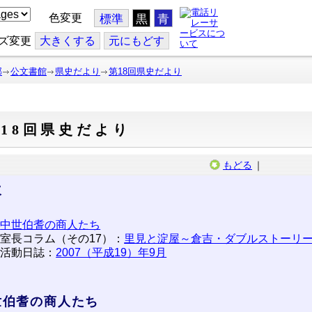
色変更
標準
黒
青
ズ変更
大
きくする
元
にもどす
部
公文書館
県史だより
第18回県史だより
18回県史だより
もどる
｜
次
中世伯耆の商人たち
室長コラム（その17）：
里見と淀屋～倉吉・ダブルストーリ
活動日誌：
2007（平成19）年9月
世伯耆の商人たち