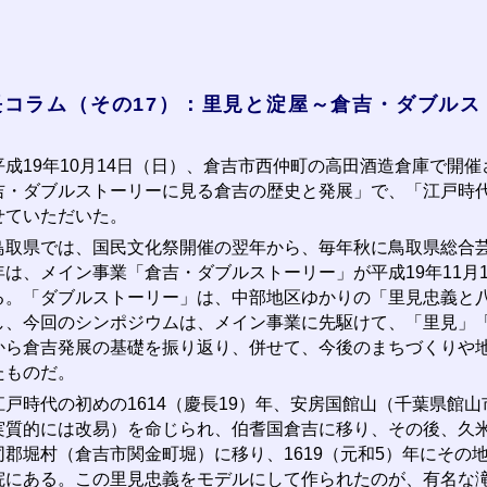
長コラム（その17）：里見と淀屋～倉吉・ダブルス
成19年10月14日（日）、倉吉市西仲町の高田酒造倉庫で開
吉・ダブルストーリーに見る倉吉の歴史と発展」で、「江戸時
せていただいた。
取県では、国民文化祭開催の翌年から、毎年秋に鳥取県総合芸
年は、メイン事業「倉吉・ダブルストーリー」が平成19年11月
る。「ダブルストーリー」は、中部地区ゆかりの「里見忠義と
し、今回のシンポジウムは、メイン事業に先駆けて、「里見」
から倉吉発展の基礎を振り返り、併せて、今後のまちづくりや
たものだ。
戸時代の初めの1614（慶長19）年、安房国館山（千葉県館
実質的には改易）を命じられ、伯耆国倉吉に移り、その後、久
同郡堀村（倉吉市関金町堀）に移り、1619（元和5）年にその
院にある。この里見忠義をモデルにして作られたのが、有名な