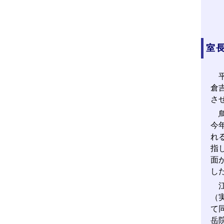
室
平
倉
さ
鳥
今
れ
指
面
し
江
（
て
岳