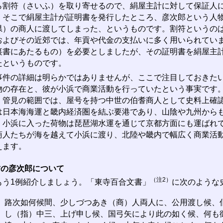
ら割符（さいふ）を取り寄せるので、絹屋主計に対して保証人
。そこで絹屋主計が証明書を発行したところ、彦次郎という人
県）の商人に渡してしまった、というものです。割符というの
およびその近郊では、年貢や代金の支払いに多く用いられてい
裏書にあたるもの）を必要としましたが、その証明書を絹屋主
たというものです。
件の詳細は明らかではありませんが、ここで注目しておきたい
物の存在と、彼が小浜で商業活動を行っていたという事実です
、管見の範囲では、屋号を持つ中世の伯耆商人として史料上確
は日本海海運と畿内経済圏を結ぶ要港であり、山陰や九州から
。小浜に入った荷物は琵琶湖水運を通じて京都方面にも運ばれ
商人たちが海を越えて小浜に渡り、北陸や畿内で幅広く商業活
えます。
耆の彦次郎について
（注2）
う1例紹介しましょう。「東寺百合文書」
に次のような
路次如何候間、少しづつあき（商）人両人に、公用渡し候、
し（指）中三、上げ申し候、国弓矢により此の如く候、何も