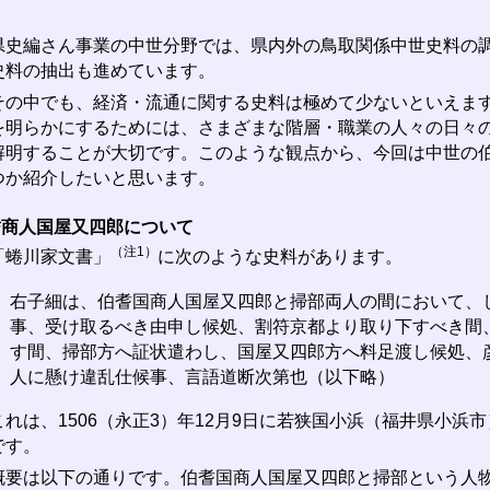
史編さん事業の中世分野では、県内外の鳥取関係中世史料の調
史料の抽出も進めています。
の中でも、経済・流通に関する史料は極めて少ないといえます
を明らかにするためには、さまざまな階層・職業の人々の日々
解明することが大切です。このような観点から、今回は中世の
つか紹介したいと思います。
耆商人国屋又四郎について
（注1）
蜷川家文書」
に次のような史料があります。
右子細は、伯耆国商人国屋又四郎と掃部両人の間において、
事、受け取るべき由申し候処、割符京都より取り下すべき間
す間、掃部方へ証状遣わし、国屋又四郎方へ料足渡し候処、
人に懸け違乱仕候事、言語道断次第也（以下略）
れは、1506（永正3）年12月9日に若狭国小浜（福井県小浜
です。
要は以下の通りです。伯耆国商人国屋又四郎と掃部という人物