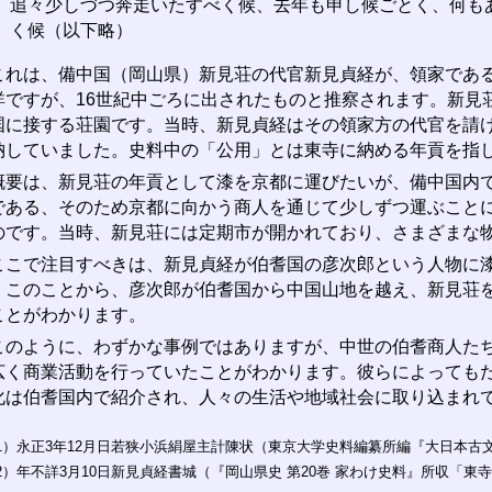
追々少しづつ奔走いたすべく候、去年も申し候ごとく、何も
く候（以下略）
れは、備中国（岡山県）新見荘の代官新見貞経が、領家である
詳ですが、16世紀中ごろに出されたものと推察されます。新見
国に接する荘園です。当時、新見貞経はその領家方の代官を請
納していました。史料中の「公用」とは東寺に納める年貢を指
要は、新見荘の年貢として漆を京都に運びたいが、備中国内で
である、そのため京都に向かう商人を通じて少しずつ運ぶこと
のです。当時、新見荘には定期市が開かれており、さまざまな
こで注目すべきは、新見貞経が伯耆国の彦次郎という人物に漆
。このことから、彦次郎が伯耆国から中国山地を越え、新見荘
ことがわかります。
のように、わずかな事例ではありますが、中世の伯耆商人たち
広く商業活動を行っていたことがわかります。彼らによっても
化は伯耆国内で紹介され、人々の生活や地域社会に取り込まれ
1）永正3年12月日若狭小浜絹屋主計陳状（東京大学史料編纂所編『大日本古文書
2）年不詳3月10日新見貞経書城（『岡山県史 第20巻 家わけ史料』所収「東寺