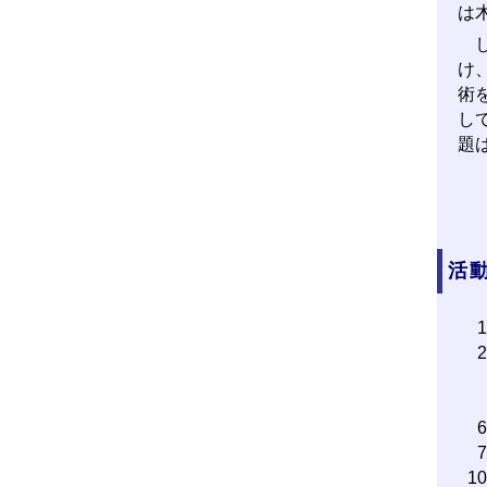
は
し
け
術
し
題
活動
1