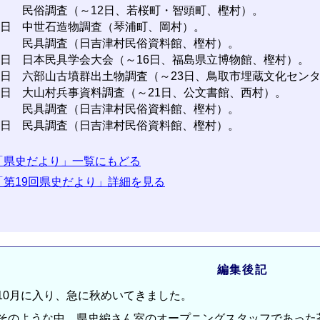
民俗調査（～12日、若桜町・智頭町、樫村）。
3日
中世石造物調査（琴浦町、岡村）。
民具調査（日吉津村民俗資料館、樫村）。
5日
日本民具学会大会（～16日、福島県立博物館、樫村）。
7日
六部山古墳群出土物調査（～23日、鳥取市埋蔵文化セン
0日
大山村兵事資料調査（～21日、公文書館、西村）。
民具調査（日吉津村民俗資料館、樫村）。
7日
民具調査（日吉津村民俗資料館、樫村）。
「県史だより」一覧にもどる
「第19回県史だより」詳細を見る
編集後記
0月に入り、急に秋めいてきました。
のような中、県史編さん室のオープニングスタッフであった