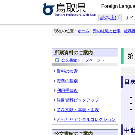
こ
の
ペ
ー
読み上げ
サイ
ジ
を
翻
現在の位置：
ホーム
県の組織と仕事
総務
訳
す
る
所蔵資料のご案内
第
公文書館トップページへ
資料の検索
資料の種別
目
利用手続き
注目資料ピックアップ
参考文献・年表・図表
とっとりデジタルコレクション
中
公文書館のご案内