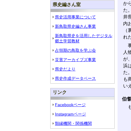
か
県史編さん室
た
井
県史活用事業について
内
新鳥取県史編さん事業
（
新鳥取県史を活用したデジタル
れ
郷土学習教材
事
占領期の鳥取を学ぶ会
人
が
災害アーカイブズ事業
浜
県史だより
た
県史作成データベース
も
い
リンク
伯
Facebookページ
も
Instagramページ
類縁機関・関係機関