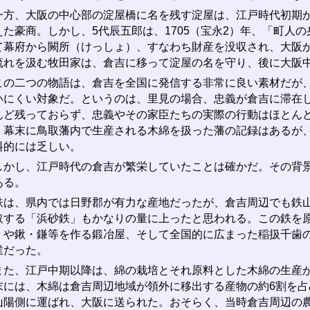
方、大阪の中心部の淀屋橋に名を残す淀屋は、江戸時代初期か
えた豪商。しかし、5代辰五郎は、1705（宝永2）年、「町人
て幕府から闕所（けっしょ）、すなわち財産を没収され、大阪
流れを汲む牧田家は、倉吉に移って淀屋の名を守り、後に大阪
の二つの物語は、倉吉を全国に発信する非常に良い素材だが、
いにくい対象だ。というのは、里見の場合、忠義が倉吉に滞在
んど残っておらず、忠義やその家臣たちの実際の行動はほとん
、幕末に鳥取藩内で生産される木綿を扱った藩の記録はあるが
料的には乏しい。
かし、江戸時代の倉吉が繁栄していたことは確かだ。その背景
ある。
は、県内では日野郡が有力な産地だったが、倉吉周辺でも鉄山
取する「浜砂鉄」もかなりの量に上ったと思われる。この鉄を
）や鍬・鎌等を作る鍛冶屋、そして全国的に広まった稲扱千歯
業だった。
た、江戸中期以降は、綿の栽培とそれ原料とした木綿の生産が
末には、木綿は倉吉周辺地域が領外に移出する産物の約6割を
山陽側に運ばれ、大阪に送られた。おそらく、当時倉吉周辺の