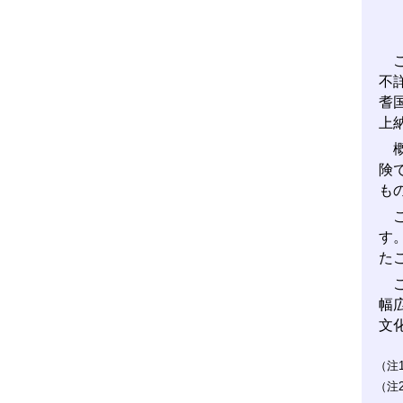
こ
不
耆
上
概
険
も
こ
す
た
こ
幅
文
（注
（注