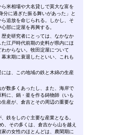
ら米相場や大名貸しで莫大な富を
の身分に過ぎた振る舞いがあった」と
から追放を命じられる。しかし、そ
中心部に淀屋を再興する。
歴史研究者にとっては、なかなか
した江戸時代前期の史料が県内にほ
どわからない。牧田淀屋について
、幕末期に衰退したといい、これも
には、この地域の鉄と木綿の生産
が数多くあったし、また、海岸で
原料に、鍋・釜を作る鋳物師（いも
の生産が、倉吉とその周辺の重要な
、鉄をしのぐ主要な産業となる。
占め、その多くは、倉吉から山を越え
農家の女性のほとんどは、農閑期に