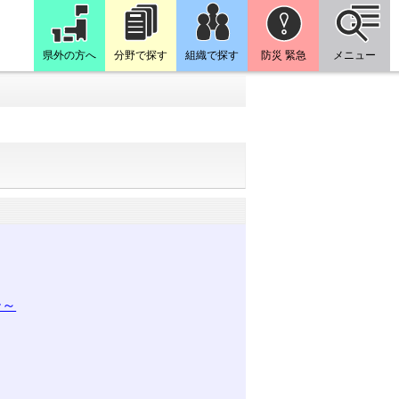
県外の方へ
分野で探す
組織で探す
防災 緊急
メニュー
ー～