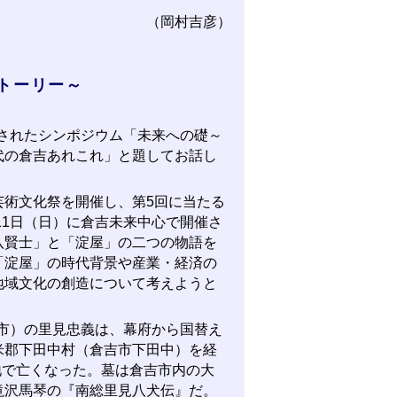
（岡村吉彦）
トーリー～
催されたシンポジウム「未来への礎～
代の倉吉あれこれ」と題してお話し
術文化祭を開催し、第5回に当たる
11日（日）に倉吉未来中心で開催さ
八賢士」と「淀屋」の二つの物語を
「淀屋」の時代背景や産業・経済の
地域文化の創造について考えようと
山市）の里見忠義は、幕府から国替え
米郡下田中村（倉吉市下田中）を経
地で亡くなった。墓は倉吉市内の大
滝沢馬琴の『南総里見八犬伝』だ。