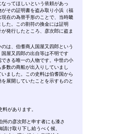
になってほしいという依頼があっ
物がその証明書を盗み取り小浜（福
は現在の為替手形のことで、当時畿
ました。この割符の換金には証明
計が発行したところ、彦次郎に盗ま
のは、伯耆商人国屋又四郎という
。国屋又四郎の出自等は不明です
認できる唯一の人物です。中世の小
も多数の商船が出入りしていまし
ていました。この史料は伯耆国から
動を展開していたことを示すものと
史料があります。
伯州の彦次郎と申す者にも漆さ
御請け取り下し給うべく候、