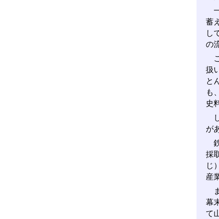
一
蓄
し
の
こ
扱
と
も
史
し
が
鉄
採
じ
産
ま
幕
て