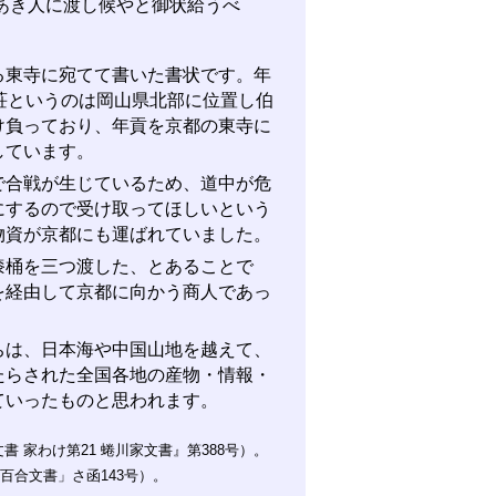
あき人に渡し候やと御状給うべ
東寺に宛てて書いた書状です。年
荘というのは岡山県北部に位置し伯
け負っており、年貢を京都の東寺に
しています。
合戦が生じているため、道中が危
にするので受け取ってほしいという
物資が京都にも運ばれていました。
桶を三つ渡した、とあることで
を経由して京都に向かう商人であっ
は、日本海や中国山地を越えて、
たらされた全国各地の産物・情報・
ていったものと思われます。
 家わけ第21 蜷川家文書』第388号）。
百合文書」さ函143号）。