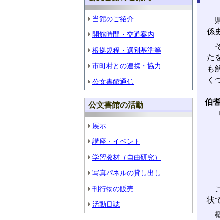
当館のご紹介
県
係
開館時間・交通案内
そ
根拠規程・選別基準等
た
市町村との連携・協力
も
く
公文書館通信
伯
公文書館の活動
「
展示
講座・イベント
学習教材（自由研究）
写真パネルの貸し出し
刊行物の販売
こ
状
活動日誌
概