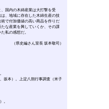
、国内の木綿産業は大打撃を受
吉は、地域に存在した木綿生産の技
技術で付加価値の高い商品を作りだ
新たな産業を興していくか、その課
いた私の感想だ。
（県史編さん室長 坂本敬司）
。
、坂本）。上淀八朔行事調査（米子
）。