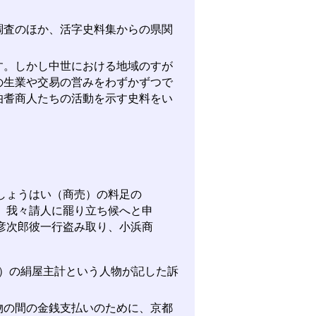
査のほか、活字史料集からの県関
。しかし中世における地域のすが
の生業や交易の営みをわずかずつで
伯耆商人たちの活動を示す史料をい
しょうはい（商売）の料足の
、我々請人に罷り立ち候へと申
彦次郎彼一行盗み取り、小浜商
市）の絹屋主計という人物が記した訴
の間の金銭支払いのために、京都