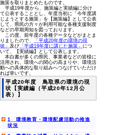
施策を取りまとめたものです。
平成19年度から、施策編と実績編に分け
て公表することとし、年度当初に「今年度講
じようとする施策」を【施策編】として公表
して、県民の方々が利用可能な各種支援制度
などの早期周知を図っております。
この度、前年度の各種データなどがまとま
りましたので、
「平成20年度の環境の現
状」
及び
「平成19年度に講じた施策」
につ
いて、【実績編】として公表します。
本白書が多くの県民、事業者などの皆様に
活用され、環境への関心の高まりや、環境活
動への具体的な取り組みへつなげていただけ
れば幸いです。
平成20年度 鳥取県の環境の現
状【実績編（平成20年12月公
表）】
1 環境教育・環境配慮活動の推進
状況