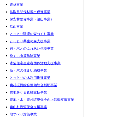
造林事業
鳥取県間伐材搬出促進事業
保安林整備事業（治山事業）
治山事業
とっとり環境の森づくり事業
とっとり共生の森支援事業
緑・木とのふれあい体験事業
松くい虫等防除事業
木造住宅生産者団体活動支援事業
新・木の住まい助成事業
とっとりの木利用推進事業
農村振興総合整備統合補助事業
農地を守る直接支払事業
農地・水・農村環境保全向上活動支援事業
農山村資源保全支援事業
地すべり対策事業