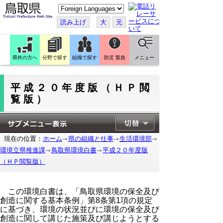
こ
の
ペ
読み上げ
大
元
ー
ジ
を
翻
訳
県外の方へ
分野で探す
組織で探す
防災 緊急
メニュー
す
る
平成２０年度版（ＨＰ閲
覧版）
現在の位置：
ホーム
県の組織と仕事
生活環境部
環境立県推進課
鳥取県環境白書
平成２０年度版
（ＨＰ閲覧版）
この環境白書は、「鳥取県環境の保全及び
創造に関する基本条例」第8条第1項の規定
に基づき、環境の状況並びに環境の保全及び
創造に関して講じた施策及び講じようとする