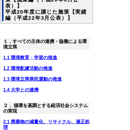
表）】
平成20年度に講じた施策【実績
編（平成22年3月公表）】
１．すべての主体の連携・協働による環
境立県
1.1 環境教育・学習の推進
1.2 環境配慮活動の推進
1.3 環境立県県民運動の推進
1.4 大学との連携
２． 循環を基調とする経済社会システム
の実現
2.1 廃棄物の減量化、リサイクル、適正処
理