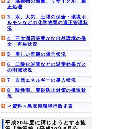
2 廃棄物の減量、リサイクル、適
正処理
3 水、大気、土壌の保全・環境ホ
ルモンなどの化学物質の適正管理状
況
4 三大湖沼等豊かな自然環境の保
全・再生状況
5 美しい景観の保全状況
6 二酸化炭素などの温室効果ガス
の削減状況
7 自然エネルギーの導入状況
8 酸性雨、黄砂防止対策の推進状
況
＜資料＞鳥取県環境行政史表
平成20年度に講じようとする施
策【施策編（平成20年6月公