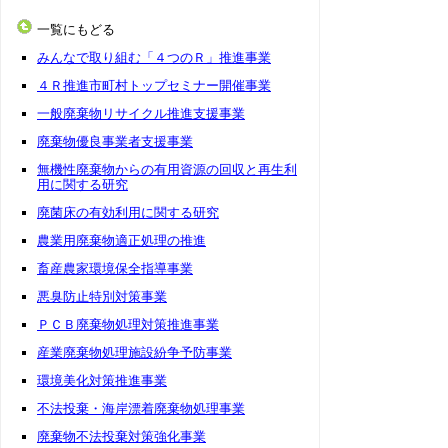
一覧にもどる
みんなで取り組む「４つのＲ」推進事業
４Ｒ推進市町村トップセミナー開催事業
一般廃棄物リサイクル推進支援事業
廃棄物優良事業者支援事業
無機性廃棄物からの有用資源の回収と再生利
用に関する研究
廃菌床の有効利用に関する研究
農業用廃棄物適正処理の推進
畜産農家環境保全指導事業
悪臭防止特別対策事業
ＰＣＢ廃棄物処理対策推進事業
産業廃棄物処理施設紛争予防事業
環境美化対策推進事業
不法投棄・海岸漂着廃棄物処理事業
廃棄物不法投棄対策強化事業