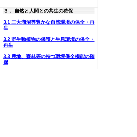
３． 自然と人間との共生の確保
3.1 三大湖沼等豊かな自然環境の保全・再
生
3.2 野生動植物の保護と生息環境の保全・
再生
3.3 農地、森林等の持つ環境保全機能の確
保
3.4 人と自然とのふれあいの確保
４． 快適な環境・美しい景観の保全と創
造
4.1 美しい景観の保全と創造
4.2 歴史的、文化的環境の保存と整備
4.3 環境影響評価の推進