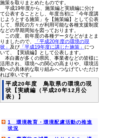
施策を取りまとめたものです。
平成19年度から、施策編と実績編に分け
て公表することとし、年度当初に「今年度講
じようとする施策」を【施策編】として公表
して、県民の方々が利用可能な各種支援制度
などの早期周知を図っております。
この度、前年度の各種データなどがまとま
りましたので、
「平成20年度の環境の現
状」
及び
「平成19年度に講じた施策」
につ
いて、【実績編】として公表します。
本白書が多くの県民、事業者などの皆様に
活用され、環境への関心の高まりや、環境活
動への具体的な取り組みへつなげていただけ
れば幸いです。
平成20年度 鳥取県の環境の現
状【実績編（平成20年12月公
表）】
1 環境教育・環境配慮活動の推進
状況