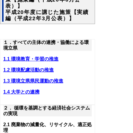
表）】
平成20年度に講じた施策【実績
編（平成22年3月公表）】
１．すべての主体の連携・協働による環
境立県
1.1 環境教育・学習の推進
1.2 環境配慮活動の推進
1.3 環境立県県民運動の推進
1.4 大学との連携
２． 循環を基調とする経済社会システム
の実現
2.1 廃棄物の減量化、リサイクル、適正処
理