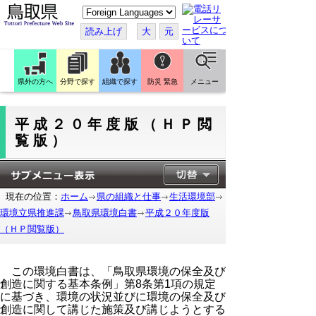
こ
の
ペ
読み上げ
大
元
ー
ジ
を
翻
訳
県外の方へ
分野で探す
組織で探す
防災 緊急
メニュー
す
る
平成２０年度版（ＨＰ閲
覧版）
現在の位置：
ホーム
県の組織と仕事
生活環境部
環境立県推進課
鳥取県環境白書
平成２０年度版
（ＨＰ閲覧版）
この環境白書は、「鳥取県環境の保全及び
創造に関する基本条例」第8条第1項の規定
に基づき、環境の状況並びに環境の保全及び
創造に関して講じた施策及び講じようとする