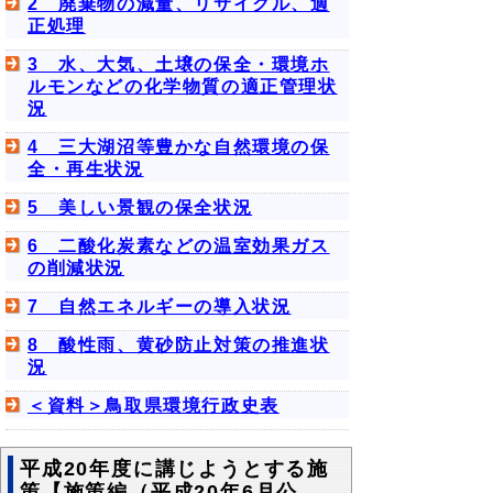
2 廃棄物の減量、リサイクル、適
正処理
3 水、大気、土壌の保全・環境ホ
ルモンなどの化学物質の適正管理状
況
4 三大湖沼等豊かな自然環境の保
全・再生状況
5 美しい景観の保全状況
6 二酸化炭素などの温室効果ガス
の削減状況
7 自然エネルギーの導入状況
8 酸性雨、黄砂防止対策の推進状
況
＜資料＞鳥取県環境行政史表
平成20年度に講じようとする施
策【施策編（平成20年6月公