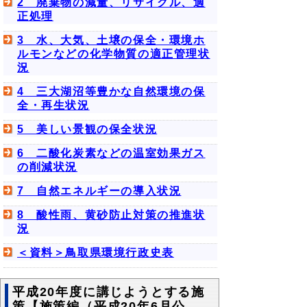
2 廃棄物の減量、リサイクル、適
正処理
3 水、大気、土壌の保全・環境ホ
ルモンなどの化学物質の適正管理状
況
4 三大湖沼等豊かな自然環境の保
全・再生状況
5 美しい景観の保全状況
6 二酸化炭素などの温室効果ガス
の削減状況
7 自然エネルギーの導入状況
8 酸性雨、黄砂防止対策の推進状
況
＜資料＞鳥取県環境行政史表
平成20年度に講じようとする施
策【施策編（平成20年6月公