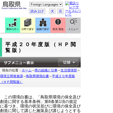
こ
の
ペ
読み上げ
大
元
ー
ジ
を
翻
訳
県外の方へ
分野で探す
組織で探す
防災 緊急
メニュー
す
る
平成２０年度版（ＨＰ閲
覧版）
現在の位置：
ホーム
県の組織と仕事
生活環境部
環境立県推進課
鳥取県環境白書
平成２０年度版
（ＨＰ閲覧版）
この環境白書は、「鳥取県環境の保全及び
創造に関する基本条例」第8条第1項の規定
に基づき、環境の状況並びに環境の保全及び
創造に関して講じた施策及び講じようとする