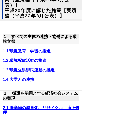
表）】
平成20年度に講じた施策【実績
編（平成22年3月公表）】
１．すべての主体の連携・協働による環
境立県
1.1 環境教育・学習の推進
1.2 環境配慮活動の推進
1.3 環境立県県民運動の推進
1.4 大学との連携
２． 循環を基調とする経済社会システム
の実現
2.1 廃棄物の減量化、リサイクル、適正処
理