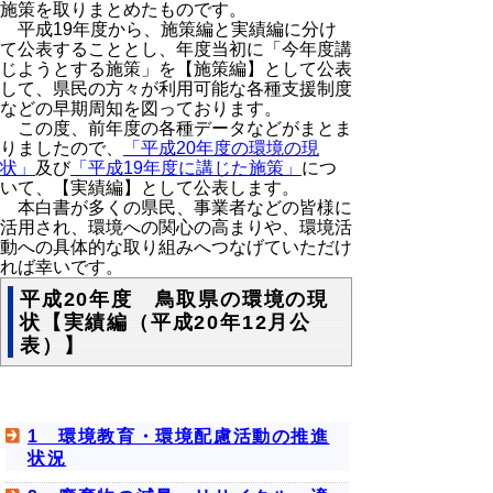
施策を取りまとめたものです。
平成19年度から、施策編と実績編に分け
て公表することとし、年度当初に「今年度講
じようとする施策」を【施策編】として公表
して、県民の方々が利用可能な各種支援制度
などの早期周知を図っております。
この度、前年度の各種データなどがまとま
りましたので、
「平成20年度の環境の現
状」
及び
「平成19年度に講じた施策」
につ
いて、【実績編】として公表します。
本白書が多くの県民、事業者などの皆様に
活用され、環境への関心の高まりや、環境活
動への具体的な取り組みへつなげていただけ
れば幸いです。
平成20年度 鳥取県の環境の現
状【実績編（平成20年12月公
表）】
1 環境教育・環境配慮活動の推進
状況