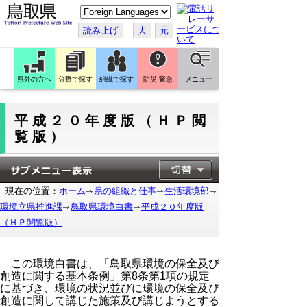
こ
の
ペ
読み上げ
大
元
ー
ジ
を
翻
訳
県外の方へ
分野で探す
組織で探す
防災 緊急
メニュー
す
る
平成２０年度版（ＨＰ閲
覧版）
現在の位置：
ホーム
県の組織と仕事
生活環境部
環境立県推進課
鳥取県環境白書
平成２０年度版
（ＨＰ閲覧版）
この環境白書は、「鳥取県環境の保全及び
創造に関する基本条例」第8条第1項の規定
に基づき、環境の状況並びに環境の保全及び
創造に関して講じた施策及び講じようとする