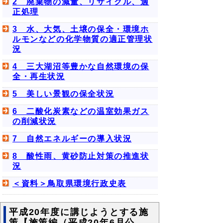
2 廃棄物の減量、リサイクル、適
正処理
3 水、大気、土壌の保全・環境ホ
ルモンなどの化学物質の適正管理状
況
4 三大湖沼等豊かな自然環境の保
全・再生状況
5 美しい景観の保全状況
6 二酸化炭素などの温室効果ガス
の削減状況
7 自然エネルギーの導入状況
8 酸性雨、黄砂防止対策の推進状
況
＜資料＞鳥取県環境行政史表
平成20年度に講じようとする施
策【施策編（平成20年6月公