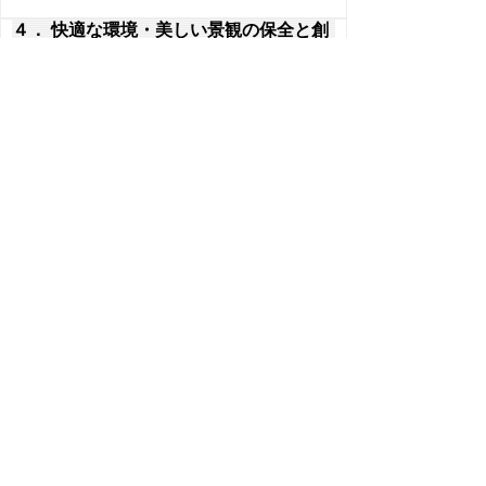
４． 快適な環境・美しい景観の保全と創
造
4.1 美しい景観の保全と創造
4.2 歴史的、文化的環境の保存と整備
4.3 環境影響評価の推進
５． 地球環境保全に向けた活動の推進と
国際連携
5.1 二酸化炭素等の温室効果ガスの削減
5.2 自然エネルギーの導入
5.3 酸性雨、黄砂防止対策の推進
5.4 国際連携の推進
６． 共通的・基盤的施策の推進