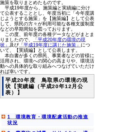
施策を取りまとめたものです。
平成19年度から、施策編と実績編に分け
て公表することとし、年度当初に「今年度講
じようとする施策」を【施策編】として公表
して、県民の方々が利用可能な各種支援制度
などの早期周知を図っております。
この度、前年度の各種データなどがまとま
りましたので、
「平成20年度の環境の現
状」
及び
「平成19年度に講じた施策」
につ
いて、【実績編】として公表します。
本白書が多くの県民、事業者などの皆様に
活用され、環境への関心の高まりや、環境活
動への具体的な取り組みへつなげていただけ
れば幸いです。
平成20年度 鳥取県の環境の現
状【実績編（平成20年12月公
表）】
1 環境教育・環境配慮活動の推進
状況