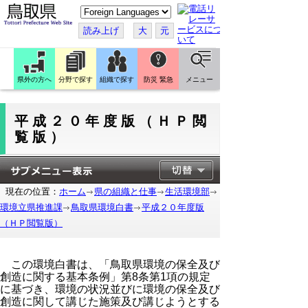
こ
の
ペ
読み上げ
大
元
ー
ジ
を
翻
訳
県外の方へ
分野で探す
組織で探す
防災 緊急
メニュー
す
る
平成２０年度版（ＨＰ閲
覧版）
現在の位置：
ホーム
県の組織と仕事
生活環境部
環境立県推進課
鳥取県環境白書
平成２０年度版
（ＨＰ閲覧版）
この環境白書は、「鳥取県環境の保全及び
創造に関する基本条例」第8条第1項の規定
に基づき、環境の状況並びに環境の保全及び
創造に関して講じた施策及び講じようとする