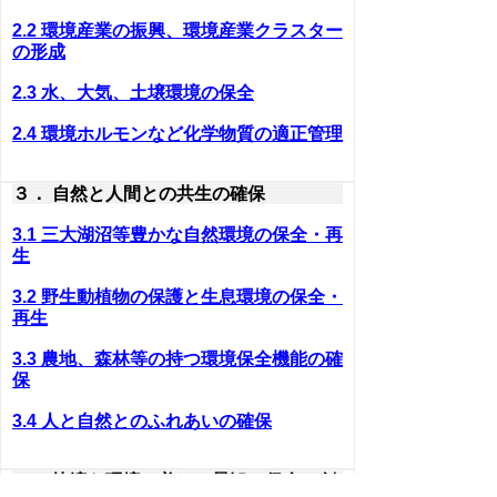
2.2 環境産業の振興、環境産業クラスター
の形成
2.3 水、大気、土壌環境の保全
2.4 環境ホルモンなど化学物質の適正管理
３． 自然と人間との共生の確保
3.1 三大湖沼等豊かな自然環境の保全・再
生
3.2 野生動植物の保護と生息環境の保全・
再生
3.3 農地、森林等の持つ環境保全機能の確
保
3.4 人と自然とのふれあいの確保
４． 快適な環境・美しい景観の保全と創