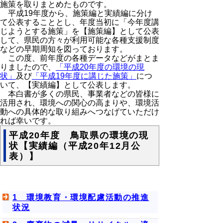
施策を取りまとめたものです。
平成19年度から、施策編と実績編に分け
て公表することとし、年度当初に「今年度講
じようとする施策」を【施策編】として公表
して、県民の方々が利用可能な各種支援制度
などの早期周知を図っております。
この度、前年度の各種データなどがまとま
りましたので、
「平成20年度の環境の現
状」
及び
「平成19年度に講じた施策」
につ
いて、【実績編】として公表します。
本白書が多くの県民、事業者などの皆様に
活用され、環境への関心の高まりや、環境活
動への具体的な取り組みへつなげていただけ
れば幸いです。
平成20年度 鳥取県の環境の現
状【実績編（平成20年12月公
表）】
1 環境教育・環境配慮活動の推進
状況