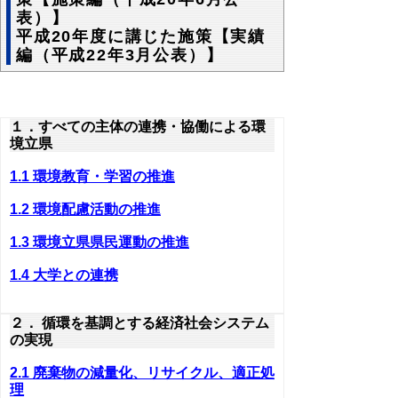
表）】
平成20年度に講じた施策【実績
編（平成22年3月公表）】
１．すべての主体の連携・協働による環
境立県
1.1 環境教育・学習の推進
1.2 環境配慮活動の推進
1.3 環境立県県民運動の推進
1.4 大学との連携
２． 循環を基調とする経済社会システム
の実現
2.1 廃棄物の減量化、リサイクル、適正処
理