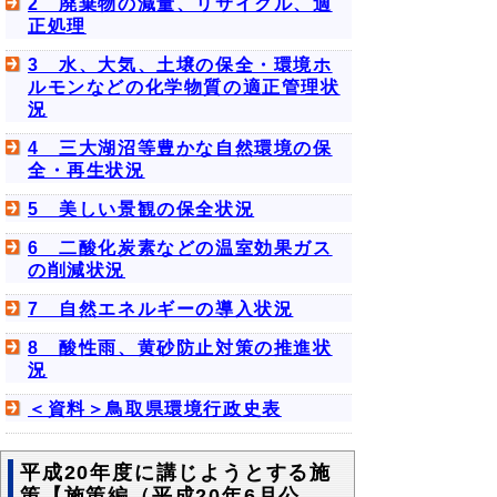
2 廃棄物の減量、リサイクル、適
正処理
3 水、大気、土壌の保全・環境ホ
ルモンなどの化学物質の適正管理状
況
4 三大湖沼等豊かな自然環境の保
全・再生状況
5 美しい景観の保全状況
6 二酸化炭素などの温室効果ガス
の削減状況
7 自然エネルギーの導入状況
8 酸性雨、黄砂防止対策の推進状
況
＜資料＞鳥取県環境行政史表
平成20年度に講じようとする施
策【施策編（平成20年6月公