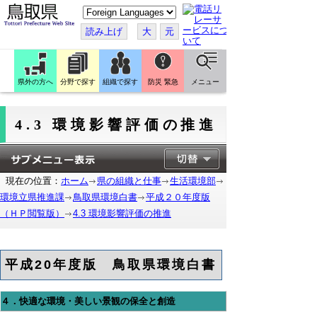
こ
の
ペ
読み上げ
大
元
ー
ジ
を
翻
訳
県外の方へ
分野で探す
組織で探す
防災 緊急
メニュー
す
る
4.3 環境影響評価の推進
現在の位置：
ホーム
県の組織と仕事
生活環境部
環境立県推進課
鳥取県環境白書
平成２０年度版
（ＨＰ閲覧版）
4.3 環境影響評価の推進
平成20年度版 鳥取県環境白書
４．快適な環境・美しい景観の保全と創造