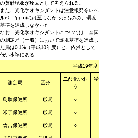
の黄砂現象が原因として考えられる。
また、光化学オキシダントは注意報発令レベ
ル(0.12ppm)には至らなかったものの、環境
基準を達成しなかった。
なお、光化学オキシダントについては、全国
の測定局（一般）において環境基準を達成し
た局は0.1%（平成18年度）と、依然として
低い水準にある。
平成19年度 環境基準達成状
二酸化いお
浮遊粒子状
測定局
区分
う
鳥取保健所
一般局
○
米子保健所
一般局
○
倉吉保健所
一般局
○