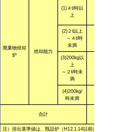
(1)４t/時以
上
(2)２t以上
～４t/時
未満
廃棄物焼却
焼却能力
炉
(3)200kg以
上
～２t/時未
満
(4)200kg/
時未満
合計
注）排出基準値は、既設炉（H12.1.14以前に設置）・新設炉