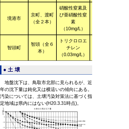
硝酸性窒素及
京町、渡町
び亜硝酸性窒
境港市
（全２本）
素
（10mg/L）
トリクロロエ
智頭（全６
智頭町
チレン
本）
（0.03mg/L）
●土壌
地盤沈下は、鳥取市北部に見られるが、近
年の沈下量は鈍化又は横這いの傾向にある。
汚染については、土壌汚染対策法に基づく指
定地域は県内にはない(H20.3.31時点)。