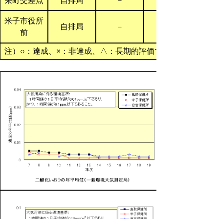
栄町交差点
自排局
－
米子市役所
自排局
－
前
注）○：達成、×：非達成、△：長期的評価では達成したが、