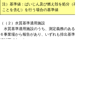
注）基準値：ばいじん及び燃え殻を処分（再生する
ことを含む）を行う場合の基準値
（（２）水質基準適用施設
水質基準適用施設のうち、測定義務のある
６事業場から報告があり、いずれも排出基準
値以下であった。
測定対象事業場
施設の種類
報告済
未測定
休止等
パルプの製
1
0
造漂白施設
廃棄物焼却
炉の排ガス
1
0