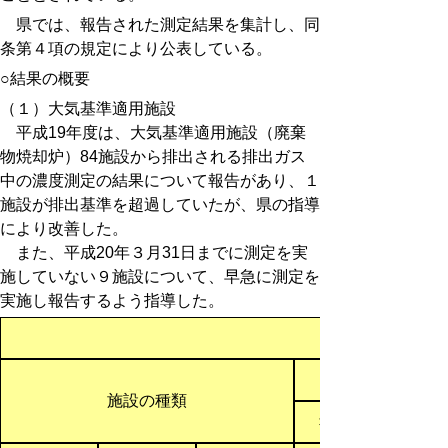
県では、報告された測定結果を集計し、同
条第４項の規定により公表している。
○結果の概要
（１）大気基準適用施設
平成19年度は、大気基準適用施設（廃棄
物焼却炉）84施設から排出される排出ガス
中の濃度測定の結果について報告があり、１
施設が排出基準を超過していたが、県の指導
により改善した。
また、平成20年３月31日までに測定を実
施していない９施設について、早急に測定を
実施し報告するよう指導した。
施設の種類
報告済