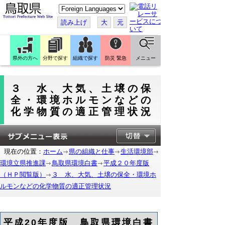
こ
の
ペ
読み上げ
大
元
ー
ジ
を
翻
訳
県外の方へ
分野で探す
組織で探す
防災 緊急
メニュー
す
る
３ 水、大気、土壌の保
全・環境ホルモンなどの
化学物質の適正管理状況
現在の位置：
ホーム
県の組織と仕事
生活環境部
環境立県推進課
鳥取県環境白書
平成２０年度版
（ＨＰ閲覧版）
３ 水、大気、土壌の保全・環境ホ
ルモンなどの化学物質の適正管理状況
平成20年度版 鳥取県環境白書