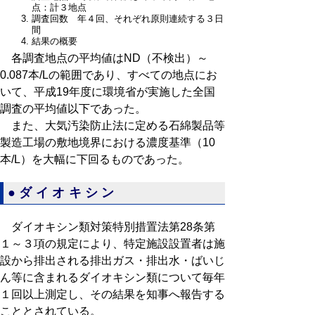
点：計３地点
調査回数 年４回、それぞれ原則連続する３日
間
結果の概要
各調査地点の平均値はND（不検出）～
0.087本/Lの範囲であり、すべての地点にお
いて、平成19年度に環境省が実施した全国
調査の平均値以下であった。
また、大気汚染防止法に定める石綿製品等
製造工場の敷地境界における濃度基準（10
本/L）を大幅に下回るものであった。
●ダイオキシン
ダイオキシン類対策特別措置法第28条第
１～３項の規定により、特定施設設置者は施
設から排出される排出ガス・排出水・ばいじ
ん等に含まれるダイオキシン類について毎年
１回以上測定し、その結果を知事へ報告する
こととされている。