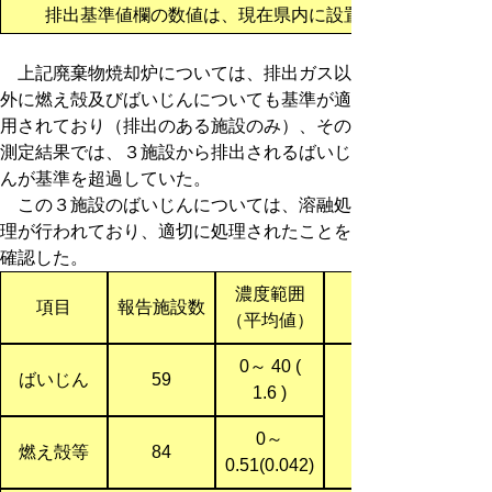
排出基準値欄の数値は、現在県内に設置されている施設
上記廃棄物焼却炉については、排出ガス以
外に燃え殻及びばいじんについても基準が適
用されており（排出のある施設のみ）、その
測定結果では、３施設から排出されるばいじ
んが基準を超過していた。
この３施設のばいじんについては、溶融処
理が行われており、適切に処理されたことを
確認した。
濃度範囲
項目
報告施設数
（平均値）
0～ 40 (
ばいじん
59
1.6 )
0～
燃え殻等
84
0.51(0.042)