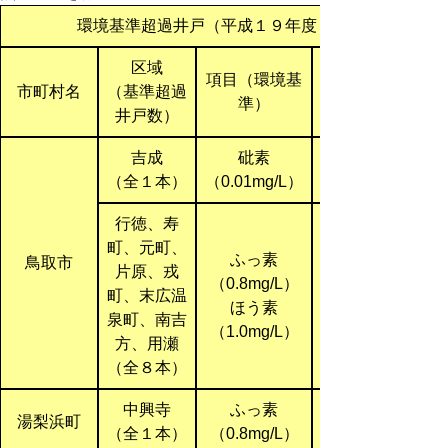
環境基準超過井戸（平成１９年度 地下水の調査結
区域
項目（環境基
市町村名
（基準超過
準）
井戸数）
吉成
砒素
（全１本）
（0.01mg/L）
行徳、寿
町、元町、
ふっ素
鳥取市
片原、戎
（0.8mg/L）
町、末広温
ほう素
泉町、南吉
（1.0mg/L）
方、用瀬
（全８本）
中興寺
ふっ素
湯梨浜町
（全１本）
（0.8mg/L）