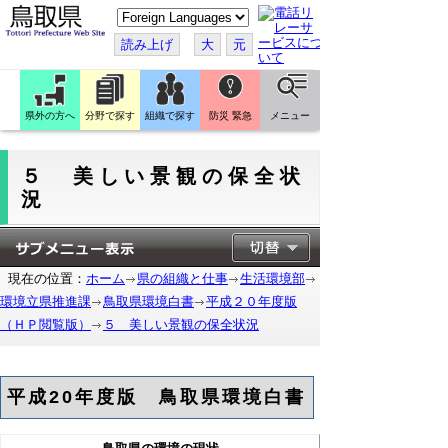
こ
の
ペ
読み上げ
大
元
ー
ジ
を
翻
訳
県外の方へ
分野で探す
組織で探す
防災 緊急
メニュー
す
る
５ 美しい景観の保全状
況
現在の位置：
ホーム
県の組織と仕事
生活環境部
環境立県推進課
鳥取県環境白書
平成２０年度版
（ＨＰ閲覧版）
５ 美しい景観の保全状況
平成20年度版 鳥取県環境白書