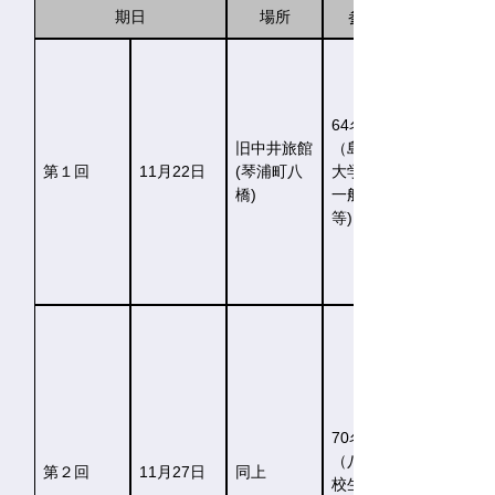
期日
場所
参加者
64名
旧中井旅館
（島根短期
第１回
11月22日
(琴浦町八
大学学生、
橋)
一般県民
等)
70名
（八橋小学
第２回
11月27日
同上
校生徒、八