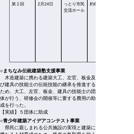
第２回
2月24日
っとり市民
約60名
交流ホール
○まちなみ伝統建築塾支援事業
木造建築に携わる建築大工、左官、板金及
び建具の技能士の伝統技能の継承を推進する
ため、大工、左官、板金、建具の技能士の団
体が行う、研修会の開催等に要する費用の助
成を行った。
【実績】５団体に助成
○青少年建築アイデアコンテスト事業
県民に親しまれる公共施設の実現と建築に