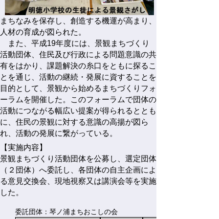
まちなみを保存し、創造する機運が高まり、
人材の育成が図られた。
また、平成19年度には、景観まちづくり
活動団体、住民及び行政による問題意識の共
有をはかり、課題解決の糸口をともに探るこ
とを通じ、活動の継続・発展に資することを
目的として、景観から始めるまちづくりフォ
ーラムを開催した。このフォーラムで団体の
活動につながる幅広い提案が得られるととも
に、住民の景観に対する意識の高揚が図ら
れ、活動の発展に繋がっている。
【実施内容】
景観まちづくり活動団体を公募し、選定団体
（２団体）へ委託し、各団体の自主企画によ
る意見交換会、現地視察又は講演会等を実施
した。
委託団体：琴ノ浦まちおこしの会