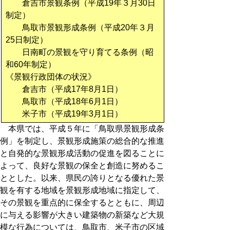
倉吉市景観条例（平成19年３月30日
制定）
鳥取市景観形成条例（平成20年３月
25日制定）
日南町の景観を守り育てる条例（昭
和60年制定）
《景観行政団体の状況》
倉吉市（平成17年8月1日）
鳥取市（平成18年6月1日）
米子市（平成19年3月1日）
本県では、平成５年に「鳥取県景観形成条
例」を制定し、景観形成施策の総合的な推進
と自発的な景観形成活動の促進を図ることに
よって、良好な景観の保全と創造に努めるこ
ととした。以来、県民の誇りとなる優れた景
観を有する地域を景観形成地域に指定して、
その景観を重点的に保全するとともに、周辺
に与える影響が大きい建築物の新築など大規
模な行為については、鳥取市、米子市の区域