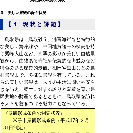
鳥取県の環境の現状
５ 美しい景観の保全状況
【１ 現状と課題】
鳥取県は、鳥取砂丘、浦富海岸など特徴的
な美しい海岸線や、中国地方随一の標高を持
つ秀峰大山など、四季の彩りが美しい自然景
観から、由緒ある寺社や伝統的な街並みなど
特色のある歴史的景観、棚田や里山などの農
村景観まで、多様な景観を有している。これ
らの美しい景観は、人々の生活に潤いや安ら
ぎを与え、郷土に対する誇りと愛着を育む県
民共通の財産であるとともに、鳥取県を訪れ
る人々を惹きつける魅力にもなっている。
《景観形成条例の制定状況》
米子市景観形成条例（平成17年３月
31日制定）