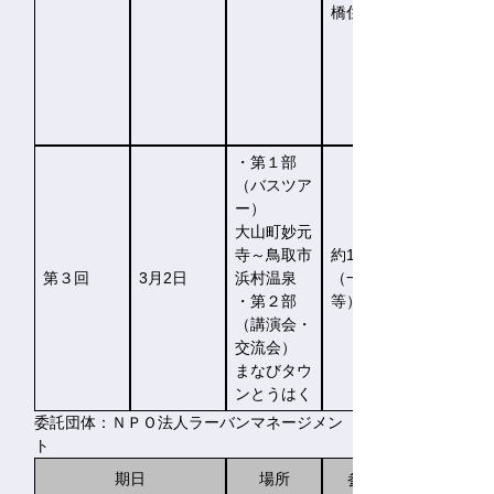
橋住民）
・第１部
（バスツア
ー）
大山町妙元
寺～鳥取市
約120名
第３回
3月2日
浜村温泉
（一般県民
・第２部
等）
（講演会・
交流会）
まなびタウ
ンとうはく
委託団体：ＮＰＯ法人ラーバンマネージメン
ト
期日
場所
参加者