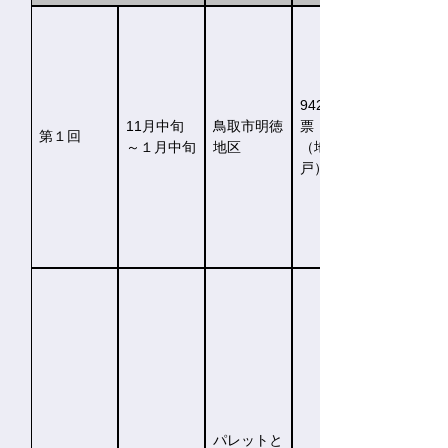
942世帯投
11月中旬
鳥取市明徳
票
第１回
～１月中旬
地区
（地区全
戸）
パレットと