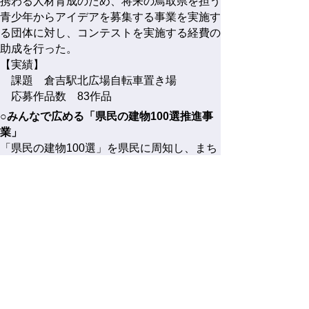
携わる人材育成のため、将来の鳥取県を担う
青少年からアイデアを募集する事業を実施す
る団体に対し、コンテストを実施する経費の
助成を行った。
【実績】
課題 倉吉駅北広場自転車置き場
応募作品数 83作品
○みんなで広める「県民の建物100選推進事
業」
「県民の建物100選」を県民に周知し、まち
づくり意識の高揚と、活用に資することを目
的として、団体が行った、「県民の建物100
選」を巡るバスツアーに対して助成を行っ
た。
【実施内容】
東・中・西部で各１回バスツアーを実施
し、計27カ所の建物やまちなみを視察し、
延べ90人参加があった。
（２）市町村等への支援