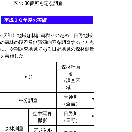
区の 30箇所を定点調査
平成２０年度の実績
○天神川地域森林計画樹立のため、日野地域
の森林の現況及び資源内容を調査するととも
に、次期調査地域である日野地域の森林測量
を実施した。
森林計画
名
区分
（調査区
（ha）
域）
天神川
林分調査
78,059
（倉吉）
空中写真
日野川
51,300
撮影
（日野）
森林測量
デジタル