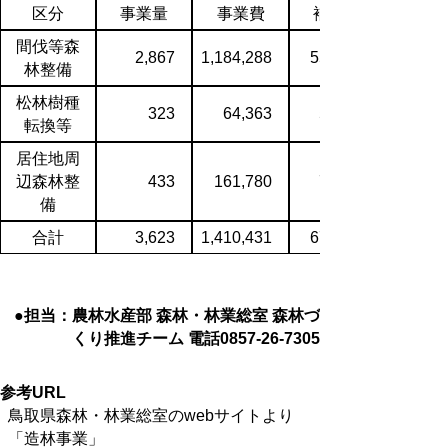
区分
事業量
事業費
補助金
間伐等森
2,867
1,184,288
552,652
林整備
松林樹種
323
64,363
52,213
転換等
居住地周
辺森林整
433
161,780
71,002
備
合計
3,623
1,410,431
675,867
●担当：農林水産部 森林・林業総室 森林づ
くり推進チーム 電話0857-26-7305
参考URL
鳥取県森林・林業総室のwebサイトより
「造林事業」