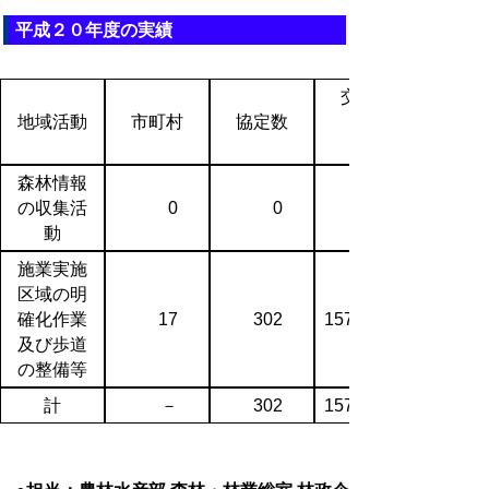
平成２０年度の実績
交付額
地域活動
市町村
協定数
森林情報
の収集活
0
0
動
施業実施
区域の明
確化作業
17
302
157,851
及び歩道
の整備等
計
－
302
157,851