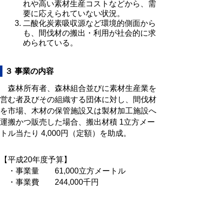
れや高い素材生産コストなどから、需
要に応えられていない状況。
二酸化炭素吸収源など環境的側面から
も、間伐材の搬出・利用が社会的に求
められている。
３ 事業の内容
森林所有者、森林組合並びに素材生産業を
営む者及びその組織する団体に対し、間伐材
を市場、木材の保管施設又は製材加工施設へ
運搬かつ販売した場合、搬出材積 1立方メー
トル当たり 4,000円（定額）を助成。
【平成20年度予算】
・事業量 61,000立方メートル
・事業費 244,000千円
・事業実施期間 平成19年度～平成20
年度