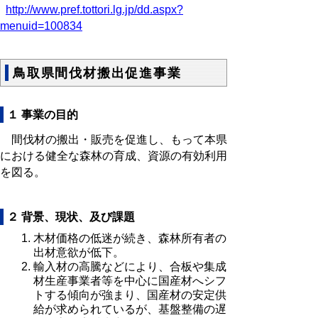
http://www.pref.tottori.lg.jp/dd.aspx?
menuid=100834
鳥取県間伐材搬出促進事業
１ 事業の目的
間伐材の搬出・販売を促進し、もって本県
における健全な森林の育成、資源の有効利用
を図る。
２ 背景、現状、及び課題
木材価格の低迷が続き、森林所有者の
出材意欲が低下。
輸入材の高騰などにより、合板や集成
材生産事業者等を中心に国産材へシフ
トする傾向が強まり、国産材の安定供
給が求められているが、基盤整備の遅