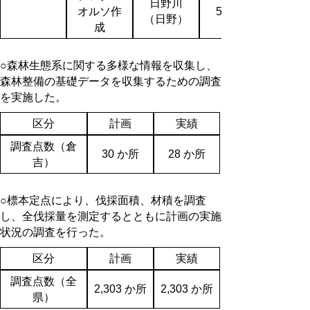
日野川
オルソ作
51,300
（日野）
成
○森林生態系に関する多様な情報を収集し、
森林整備の基礎データを収集するための調査
を実施した。
区分
計画
実績
調査点数（倉
30 か所
28 か所
吉）
○標本定点により、伐採面積、材積を調査
し、全伐採量を測定するとともに計画の実施
状況の調査を行った。
区分
計画
実績
調査点数（全
2,303 か所
2,303 か所
県）