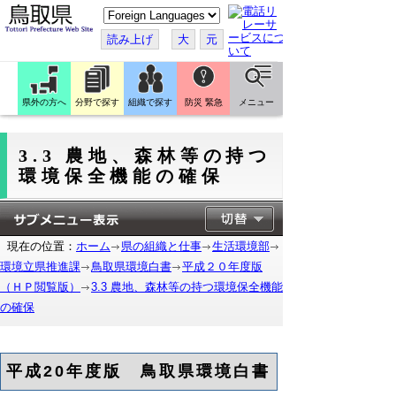
こ
の
ペ
読み上げ
大
元
ー
ジ
を
翻
訳
県外の方へ
分野で探す
組織で探す
防災 緊急
メニュー
す
る
3.3 農地、森林等の持つ
環境保全機能の確保
現在の位置：
ホーム
県の組織と仕事
生活環境部
環境立県推進課
鳥取県環境白書
平成２０年度版
（ＨＰ閲覧版）
3.3 農地、森林等の持つ環境保全機能
の確保
平成20年度版 鳥取県環境白書