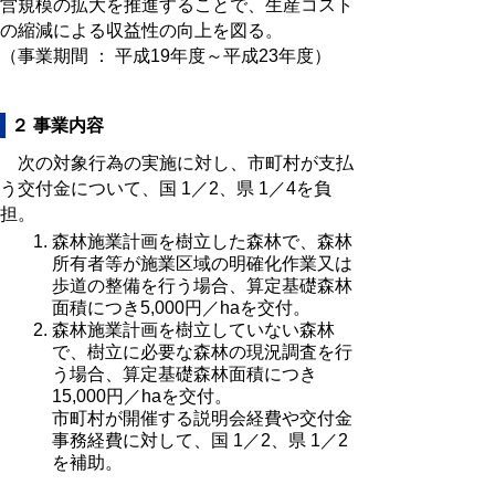
営規模の拡大を推進することで、生産コスト
の縮減による収益性の向上を図る。
（事業期間 ： 平成19年度～平成23年度）
２ 事業内容
次の対象行為の実施に対し、市町村が支払
う交付金について、国 1／2、県 1／4を負
担。
森林施業計画を樹立した森林で、森林
所有者等が施業区域の明確化作業又は
歩道の整備を行う場合、算定基礎森林
面積につき5,000円／haを交付。
森林施業計画を樹立していない森林
で、樹立に必要な森林の現況調査を行
う場合、算定基礎森林面積につき
15,000円／haを交付。
市町村が開催する説明会経費や交付金
事務経費に対して、国 1／2、県 1／2
を補助。