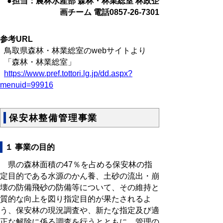
●担当：農林水産部 森林・林業総室 林政企
画チーム 電話0857-26-7301
参考URL
鳥取県森林・林業総室のwebサイトより
「森林・林業総室」
https://www.pref.tottori.lg.jp/dd.aspx?
menuid=99916
保安林整備管理事業
１ 事業の目的
県の森林面積の47％を占める保安林の指
定目的である水源のかん養、土砂の流出・崩
壊の防備飛砂の防備等について、その維持と
質的な向上を図り指定目的が果たされるよ
う、保安林の現況調査や、新たな指定及び適
正な解除に係る調査を行うとともに、管理の