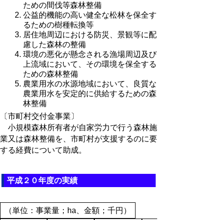
ための間伐等森林整備
公益的機能の高い健全な松林を保全す
るための樹種転換等
居住地周辺における防災、景観等に配
慮した森林の整備
環境の悪化が懸念される漁場周辺及び
上流域において、その環境を保全する
ための森林整備
農業用水の水源地域において、良質な
農業用水を安定的に供給するための森
林整備
〔市町村交付金事業〕
小規模森林所有者が自家労力で行う森林施
業又は森林整備を、市町村が支援するのに要
する経費について助成。
平成２０年度の実績
（単位：事業量；ha、金額；千円）