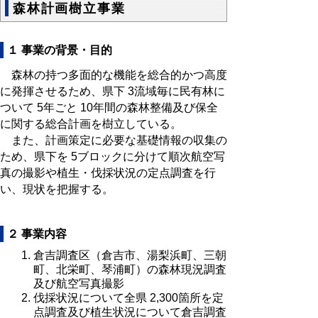
森林計画樹立事業
１ 事業の背景・目的
森林の持つ多面的な機能を総合的かつ高度
に発揮させるため、県下 3流域毎に民有林に
ついて 5年ごと 10年間の森林整備及び保全
に関する総合計画を樹立している。
また、計画策定に必要な基礎情報の収集の
ため、県下を 5ブロックに分けて順次航空写
真の撮影や植生・伐採状況の定点調査を行
い、現状を把握する。
２ 事業内容
倉吉調査区（倉吉市、湯梨浜町、三朝
町、北栄町、琴浦町）の森林現況調査
及び航空写真撮影
伐採状況について全県 2,300箇所を定
点調査及び植生状況について倉吉調査