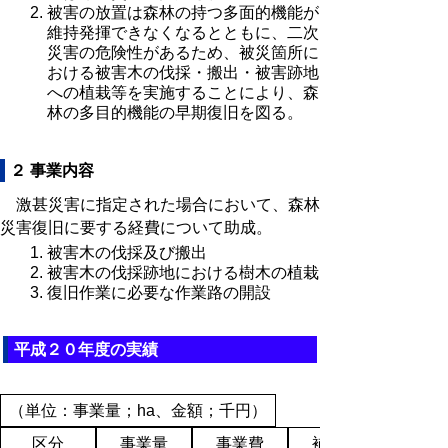
被害の放置は森林の持つ多面的機能が
維持発揮できなくなるとともに、二次
災害の危険性があるため、被災箇所に
おける被害木の伐採・搬出・被害跡地
への植栽等を実施することにより、森
林の多目的機能の早期復旧を図る。
２ 事業内容
激甚災害に指定された場合において、森林
災害復旧に要する経費について助成。
被害木の伐採及び搬出
被害木の伐採跡地における樹木の植栽
復旧作業に必要な作業路の開設
平成２０年度の実績
（単位：事業量；ha、金額；千円）
区分
事業量
事業費
補助金