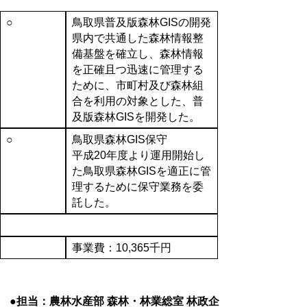
○
鳥取県普及版森林GISの開発
県内で共通した森林情報整
備基盤を確立し、森林情報
を正確且つ迅速に管理する
ために、市町村及び森林組
合を利用の対象とした、普
及版森林GISを開発した。
○
鳥取県森林GIS保守
平成20年度より運用開始し
た鳥取県森林GISを適正に管
理するために保守業務を委
託した。
事業費：10,365千円
●担当：農林水産部 森林・林業総室 林政企