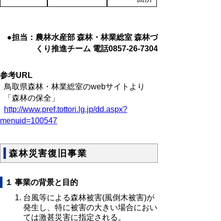
●担当：農林水産部 森林・林業総室 森林づ
くり推進チーム 電話0857-26-7304
参考URL
鳥取県森林・林業総室のwebサイトより
「森林の保全」
http://www.pref.tottori.lg.jp/dd.aspx?
menuid=100547
森林災害復旧事業
１ 事業の背景と目的
台風等による森林被害(風倒木被害)が
発生し、特に被害の大きい場合におい
ては激甚災害に指定される。