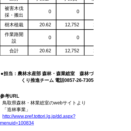
被害木伐
0
0
採・搬出
樹木植栽
20.62
12,752
10,031
作業路開
0
0
設
合計
20.62
12,752
10,031
●担当：農林水産部 森林・森業総室 森林づ
くり推進チーム 電話0857-26-7305
参考URL
鳥取県森林・林業総室のwebサイトより
「造林事業」
http://www.pref.tottori.lg.jp/dd.aspx?
menuid=100834