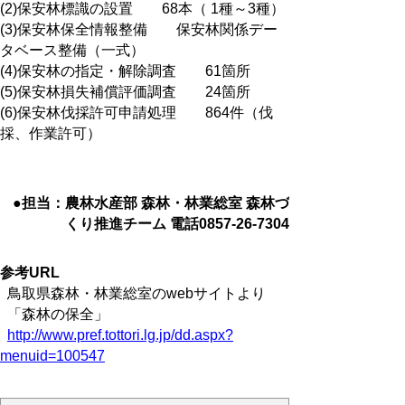
(2)保安林標識の設置 68本（ 1種～3種）
(3)保安林保全情報整備 保安林関係デー
タベース整備（一式）
(4)保安林の指定・解除調査 61箇所
(5)保安林損失補償評価調査 24箇所
(6)保安林伐採許可申請処理 864件（伐
採、作業許可）
●担当：農林水産部 森林・林業総室 森林づ
くり推進チーム 電話0857-26-7304
参考URL
鳥取県森林・林業総室のwebサイトより
「森林の保全」
http://www.pref.tottori.lg.jp/dd.aspx?
menuid=100547