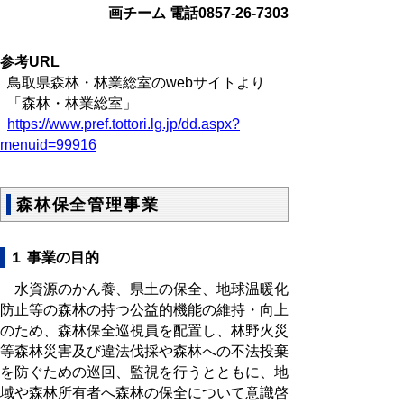
画チーム 電話0857-26-7303
参考URL
鳥取県森林・林業総室のwebサイトより
「森林・林業総室」
https://www.pref.tottori.lg.jp/dd.aspx?
menuid=99916
森林保全管理事業
１ 事業の目的
水資源のかん養、県土の保全、地球温暖化
防止等の森林の持つ公益的機能の維持・向上
のため、森林保全巡視員を配置し、林野火災
等森林災害及び違法伐採や森林への不法投棄
を防ぐための巡回、監視を行うとともに、地
域や森林所有者へ森林の保全について意識啓