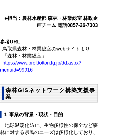
●担当：農林水産部 森林・林業総室 林政企
画チーム 電話0857-26-7303
参考URL
鳥取県森林・林業総室のwebサイトより
「森林・林業総室」
https://www.pref.tottori.lg.jp/dd.aspx?
menuid=99916
森林GISネットワーク構築支援事
業
１ 事業の背景・現状・目的
地球温暖化防止、生物多様性の保全など森
林に対する県民のニーズは多様化しており、