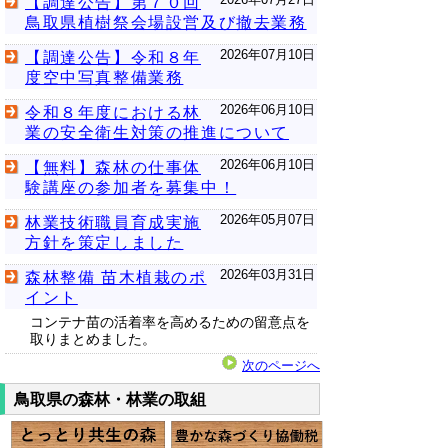
【調達公告】第７０回
鳥取県植樹祭会場設営及び撤去業務
2026年07月10日
【調達公告】令和８年
度空中写真整備業務
2026年06月10日
令和８年度における林
業の安全衛生対策の推進について
2026年06月10日
【無料】森林の仕事体
験講座の参加者を募集中！
2026年05月07日
林業技術職員育成実施
方針を策定しました
2026年03月31日
森林整備 苗木植栽のポ
イント
コンテナ苗の活着率を高めるための留意点を
取りまとめました。
次のページへ
鳥取県の森林・林業の取組