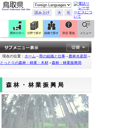
こ
の
ペ
読み上げ
大
元
ー
ジ
を
翻
訳
県外の方へ
分野で探す
組織で探す
防災 緊急
メニュー
す
る
現在の位置：
ホーム
県の組織と仕事
農林水産部
とっとりの森林・林業・木材
森林・林業振興局
森林・林業振興局