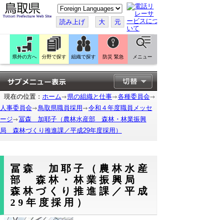
こ
の
ペ
読み上げ
大
元
ー
ジ
を
翻
訳
県外の方へ
分野で探す
組織で探す
防災 緊急
メニュー
す
る
現在の位置：
ホーム
県の組織と仕事
各種委員会
人事委員会
鳥取県職員採用
令和４年度職員メッセ
ージ
冨森 加耶子（農林水産部 森林・林業振興
局 森林づくり推進課／平成29年度採用）
冨森 加耶子（農林水産
部 森林・林業振興局
森林づくり推進課／平成
29年度採用）