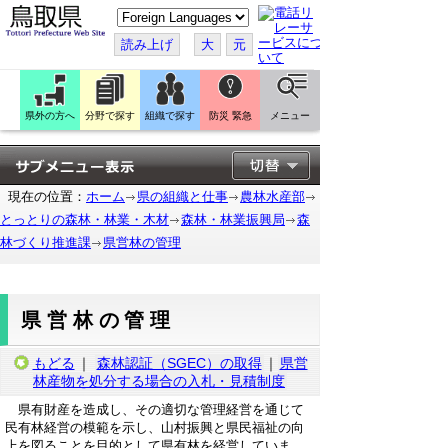
こ
の
ペ
読み上げ
大
元
ー
ジ
を
翻
訳
県外の方へ
分野で探す
組織で探す
防災 緊急
メニュー
す
る
現在の位置：
ホーム
県の組織と仕事
農林水産部
とっとりの森林・林業・木材
森林・林業振興局
森
林づくり推進課
県営林の管理
県営林の管理
もどる
｜
森林認証（SGEC）の取得
｜
県営
林産物を処分する場合の入札・見積制度
県有財産を造成し、その適切な管理経営を通じて
民有林経営の模範を示し、山村振興と県民福祉の向
上を図ることを目的として県有林を経営していま