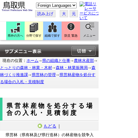
こ
の
ペ
読み上げ
大
元
ー
ジ
を
翻
訳
県外の方へ
分野で探す
組織で探す
防災 緊急
メニュー
す
る
現在の位置：
ホーム
県の組織と仕事
農林水産部
とっとりの森林・林業・木材
森林・林業振興局
森
林づくり推進課
県営林の管理
県営林産物を処分す
る場合の入札・見積制度
県営林産物を処分する場
合の入札・見積制度
もどる
｜
県営林（県有林及び県行造林）の林産物を競争入