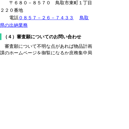
〒６８０－８５７０ 鳥取市東町１丁目
２２０番地
電話
０８５７－２６－７４３３
鳥取
県の出納業務
（４）審査願についてのお問い合わせ
審査願について不明な点があれば物品計画
課のホームページを御覧になるか庶務集中局
集中業務課 物品調達担当へお問い合わせく
ださい。
問い合わせ先
森林づくり推進課
電話
0857-26-7298
、
7305
ファクシミ
リ 0857-26-8192
電子メール
moridukuri@pref.tottori.lg.jp