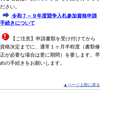
ださい。
令和７～９年度競争入札参加資格申請
手続きについて
【ご注意】申請書類を受け付けてから
資格決定までに、通常１ヶ月半程度（書類修
正が必要な場合は更に期間）を要します。早
めの手続きをお願いします。
▲ページ上部に戻る
と
個人情報保護
|
リンクについて
|
著作権に
り
ついて
|
アクセシビリティ
ネ
鳥取県総務部総合事務センター
ッ
物品契約課
ト
住所 〒680-8570