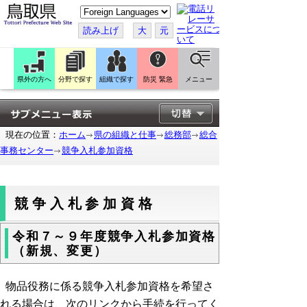
こ
の
ペ
読み上げ
大
元
ー
ジ
を
翻
訳
県外の方へ
分野で探す
組織で探す
防災 緊急
メニュー
す
る
現在の位置：
ホーム
県の組織と仕事
総務部
総合
事務センター
競争入札参加資格
競争入札参加資格
令和７～９年度競争入札参加資格
（新規、変更）
物品役務に係る競争入札参加資格を希望さ
れる場合は、次のリンクから手続を行ってく