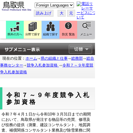
こ
の
ペ
読み上げ
大
元
ー
ジ
を
翻
訳
県外の方へ
分野で探す
組織で探す
防災 緊急
メニュー
す
る
現在の位置：
ホーム
県の組織と仕事
総務部
総合
事務センター
競争入札参加資格
令和７～９年度競
争入札参加資格
令和７～９年度競争入札
参加資格
令和７年４月１日から令和10年３月31日までの期間
において、鳥取県が発注する物品等の売買、修理及
び役務の提供（測量、建設コンサルタント、地質調
査、補償関係コンサルタント業務及び除雪業務に関