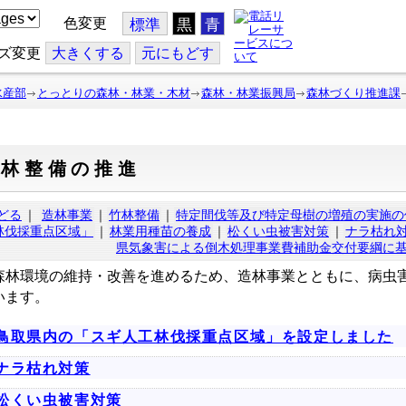
色変更
標準
黒
青
ズ変更
大
きくする
元
にもどす
水産部
とっとりの森林・林業・木材
森林・林業振興局
森林づくり推進課
森林整備の推進
どる
｜
造林事業
｜
竹林整備
｜
特定間伐等及び特定母樹の増殖の実施の
林伐採重点区域」
｜
林業用種苗の養成
｜
松くい虫被害対策
｜
ナラ枯れ
県気象害による倒木処理事業費補助金交付要綱に
林環境の維持・改善を進めるため、造林事業とともに、病虫
います。
鳥取県内の「スギ人工林伐採重点区域」を設定しました
ナラ枯れ対策
松くい虫被害対策