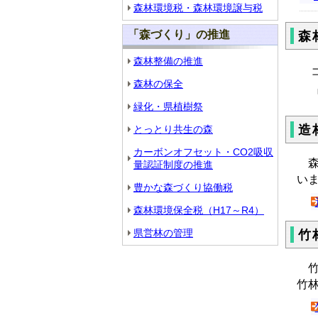
森林環境税・森林環境譲与税
「森づくり」の推進
森
森林整備の推進
コ
森林の保全
緑化・県植樹祭
造
とっとり共生の森
カーボンオフセット・CO2吸収
森
量認証制度の推進
い
豊かな森づくり協働税
森林環境保全税（H17～R4）
県営林の管理
竹
竹
竹