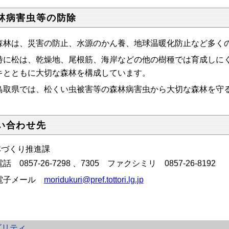
林病害虫等の防除
林は、災害の防止、水源のかん養、地球温暖化防止など多
に松は、乾燥地、尾根筋、海岸などの他の樹種では育成しにく
キとともに大切な森林を構成しています。
取県では、松くい虫被害等の森林病害虫から大切な森林を守
い合わせ先
林づくり推進課
電話
0857-26-7298
、
7305
ファクシミリ 0857-26-8192
子メール
moridukuri@pref.tottori.lg.jp
ビリティ