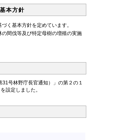
基本方針
基づく基本方針を定めています。
の間伐等及び特定母樹の増殖の実施
第31号林野庁⻑官通知）」の第２の１
」を設定しました。
。