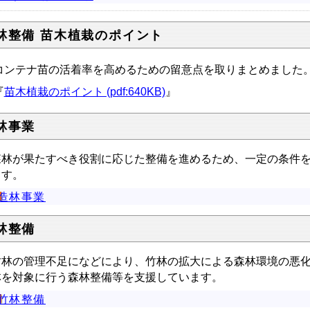
林整備 苗木植栽のポイント
ンテナ苗の活着率を高めるための留意点を取りまとめました
『
苗木植栽のポイント (pdf:640KB)
』
林事業
林が果たすべき役割に応じた整備を進めるため、一定の条件を
ます。
造林事業
林整備
林の管理不足になどにより、竹林の拡大による森林環境の悪化
林を対象に行う森林整備等を支援しています。
竹林整備