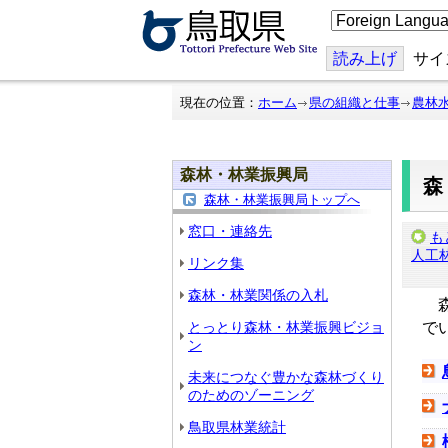
こ
の
ペ
ー
読み上げ
サイ
ジ
を
翻
現在の位置：
ホーム
県の組織と仕事
農林
訳
す
る
森林・林業振興局
森林・林業振興局トップへ
窓口・連絡先
も
人工
リンク集
森林・林業関係の入札
森
とっとり森林・林業振興ビジョ
で
ン
未来につなぐ豊かな森林づくり
のためのゾーニング
鳥取県林業統計