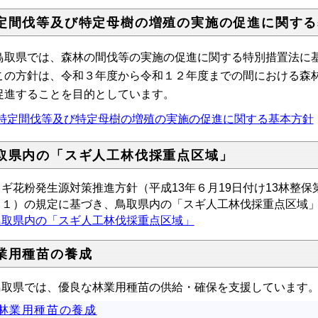
定間伐等及び特定母樹の増殖の実施の促進に関する
取県では、森林の間伐等の実施の促進に関する特別措置法に
の方針は、令和３年度から令和１２年度までの間における森林
促進することを目的としています。
特定間伐等及び特定母樹の増殖の実施の促進に関する基本方針
取県内の「スギ人工林伐採重点区域」
ギ花粉発⽣源対策推進⽅針（平成13年６⽉19⽇付け13林整保
（１）の規定に基づき、鳥取県内の「スギ⼈⼯林伐採重点区域
鳥取県内の「スギ⼈⼯林伐採重点区域」
業用種苗の養成
取県では、優良な林業用種苗の供給・確保を支援しています
林業用種苗の養成