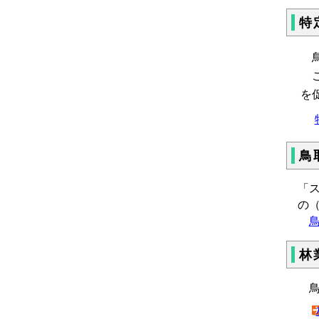
特
鳥
こ
を
鳥
「ス
の
林
鳥