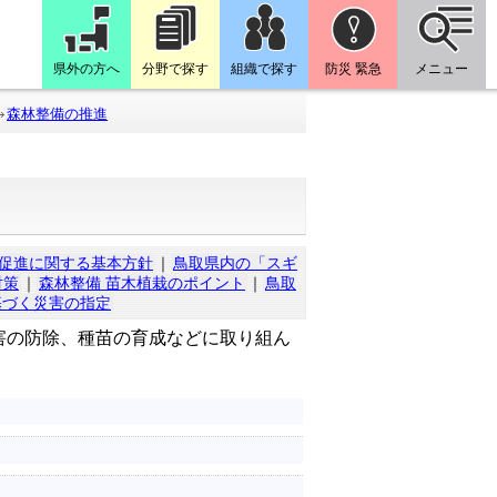
県外の方へ
分野で探す
組織で探す
防災 緊急
メニュー
森林整備の推進
促進に関する基本方針
｜
鳥取県内の「スギ
対策
｜
森林整備 苗木植栽のポイント
｜
鳥取
基づく災害の指定
害の防除、種苗の育成などに取り組ん