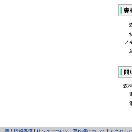
森
森
特
ノ
鳥
問
森
電
と
個人情報保護
|
リンクについて
|
著作権について
|
アクセシ