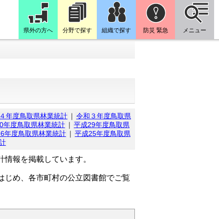
県外の方へ
分野で探す
組織で探す
防災 緊急
メニュー
４年度鳥取県林業統計
｜
令和３年度鳥取県
30年度鳥取県林業統計
｜
平成29年度鳥取県
26年度鳥取県林業統計
｜
平成25年度鳥取県
計
計情報を掲載しています。
はじめ、各市町村の公立図書館でご覧