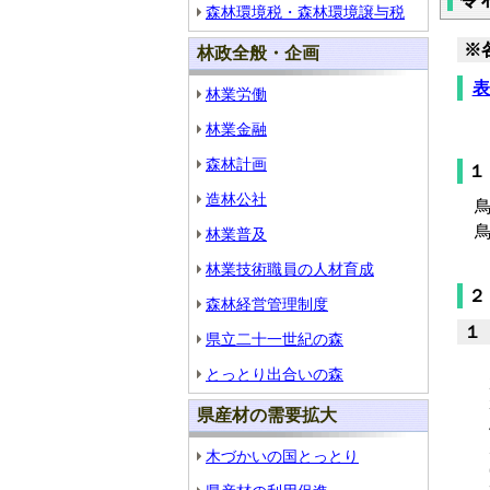
森林環境税・森林環境譲与税
※
林政全般・企画
表
林業労働
林業金融
森林計画
造林公社
鳥
鳥
林業普及
林業技術職員の人材育成
２
森林経営管理制度
県立二十一世紀の森
とっとり出合いの森
県産材の需要拡大
木づかいの国とっとり