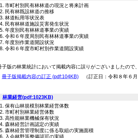
市町村別民有林林道の現況と将来計画
民有林既設林道の推移
林道転用等状況表
民有林林道施設災害発生状況
年度別民有林林道事業の実績
令和６年度局別民有林林道事業の実績
年度別作業道開設状況
令和６年度市町村別作業道開設実績
冊子版の林業統計において掲載内容に誤りがございましたので
冊子版掲載内容の訂正 (pdf:104KB)
（訂正日：令和８年６月
５
林業経営(pdf:1023KB)
保有山林規模別林業経営体数
市町村別林業経営体数
高性能林業機械保有状況
森林経営計画認定の実績
森林経営管理制度に係る取組の実施面積
入会林野等整備認可の実績