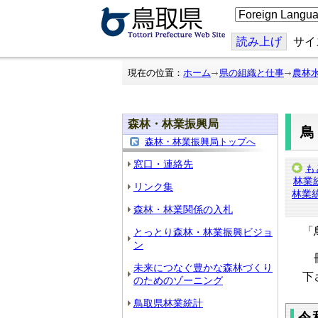
こ
の
ペ
ー
読み上げ
サイ
ジ
を
翻
現在の位置：
ホーム
県の組織と仕事
農林
訳
す
る
森林・林業振興局
森林・林業振興局トップへ
窓口・連絡先
も
林業
リンク集
林業
森林・林業関係の入札
「
とっとり森林・林業振興ビジョ
ン
冊
未来につなぐ豊かな森林づくり
下
のためのゾーニング
鳥取県林業統計
令