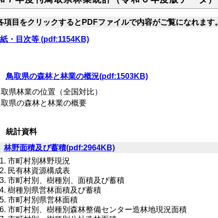
各項目をクリックするとPDFファイルで内容がご覧になれま
紙・目次等 (pdf:1154KB)
１
鳥取県の森林と林業の概況(pdf:1503KB)
取県林業の位置（全国対比）
取県の森林と林業の概要
 統計資料
１
林野面積及び蓄積(pdf:2964KB)
市町村別林野現況
民有林資源構成表
市町村別、樹種別、面積及び蓄積
樹種別県営林面積及び蓄積
市町村別県営林面積
市町村別、樹種別森林整備センター造林地現況面積