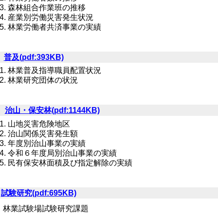
森林組合作業班の推移
産業別労働災害発生状況
林業労働者共済事業の実績
９
普及(pdf:393KB)
林業普及指導職員配置状況
林業研究団体の状況
0
治山・保安林(pdf:1144KB)
山地災害危険地区
治山関係災害発生額
年度別治山事業の実績
令和６年度局別治山事業の実績
民有保安林面積及び指定解除の実績
1
試験研究(pdf:695KB)
業試験場試験研究課題