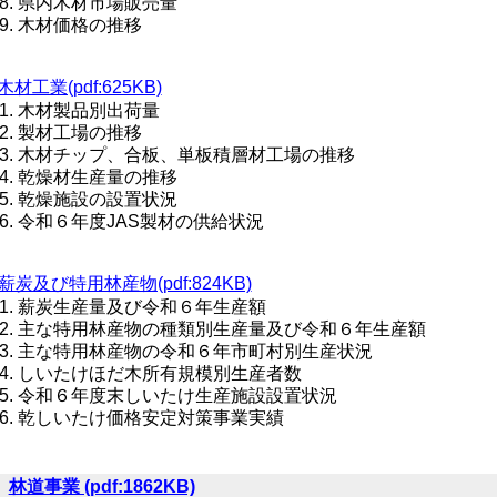
県内木材市場販売量
木材価格の推移
木材工業(pdf:625KB)
木材製品別出荷量
製材工場の推移
木材チップ、合板、単板積層材工場の推移
乾燥材生産量の推移
乾燥施設の設置状況
令和６年度JAS製材の供給状況
薪炭及び特用林産物(pdf:824KB)
薪炭生産量及び令和６年生産額
主な特用林産物の種類別生産量及び令和６年生産額
主な特用林産物の令和６年市町村別生産状況
しいたけほだ木所有規模別生産者数
令和６年度末しいたけ生産施設設置状況
乾しいたけ価格安定対策事業実績
４
林道事業 (pdf:1862KB)