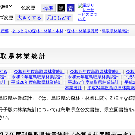
色変更
標準
黒
青
ズ変更
大
きくする
元
にもどす
水産部
とっとりの森林・林業・木材
森林・林業振興局
鳥取県林業統計
鳥取県林業統計
どる
｜
令和６年度鳥取県林業統計
｜
令和５年度鳥取県林業統計
｜
令和
統計
｜
令和２年度鳥取県林業統計
｜
令和元年度鳥取県林業統計
｜
平成
統計
｜
平成28年度鳥取県林業統計
｜
平成27年度鳥取県林業統計
｜
平成
林業統計
｜
平成24年度鳥取県林業統
鳥取県林業統計」では、鳥取県の森林・林業に関する様々な統
子版の林業統計については鳥取県立公文書館、県立図書館を
さい。
和７年度刊鳥取県林業統計（令和６年度版データ）