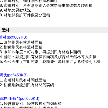
市町村別、樹種別公社造林面積
市町村別、所有形態別入会林野等事業体数及び面積
林地の異動状況
林地開発許可件数及び面積
 造林
造林(pdf:607KB)
形態別民有林造林面積
樹種別民有林造林面積
令和６年度市町村別、再拡別民有林造林面積
補助・融資別民有林保育面積及び育成天然林導入面積
令和６年度市町村別、花粉発生源対策による植替え面積
間伐(pdf:453KB)
市町村別民有林間伐面積
樹種別齢級別民有林間伐実績
造林用種苗(pdf:666KB)
経営形態別、経営規模別苗畑面積