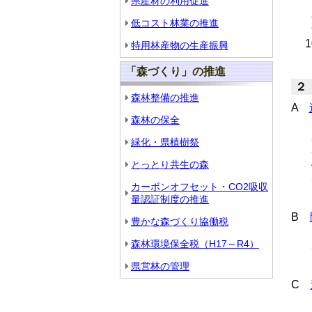
県産材の利用促進
低コスト林業の推進
特用林産物の生産振興
「森づくり」の推進
２
森林整備の推進
A
森林の保全
緑化・県植樹祭
とっとり共生の森
カーボンオフセット・CO2吸収
量認証制度の推進
B
豊かな森づくり協働税
森林環境保全税（H17～R4）
県営林の管理
C