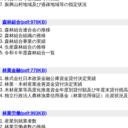
振興山村地域及び過疎地域等の指定状況
６
森林組合(pdf:970KB)
森林組合連合会の推移
森林組合組織の推移
森林組合事業の実績
生産森林組合の推移
令和６年度森林組合一覧
７
林業金融(pdf:770KB)
株式会社日本政策金融公庫資金貸付決定実績
林業・木材産業改善資金貸付決定実績
木材産業等高度化推進資金年度別貸付額及び年度末貸付残
独立行政法人農林漁業信用基金（林業信用保証）出資状況
８
林業労働(pdf:993KB)
産業別就業者数
林業労働者数の推移