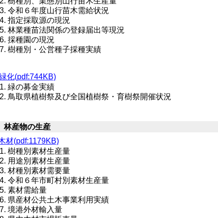
樹種別、業態別山行苗木生産量
令和６年度山行苗木需給状況
指定採取源の現況
林業種苗法関係の登録届出等現況
採種園の現況
樹種別・公営種子採種実績
緑化(pdf:744KB)
緑の募金実績
鳥取県植樹祭及び全国植樹祭・育樹祭開催状況
 林産物の生産
木材(pdf:1179KB)
樹種別素材生産量
用途別素材生産量
材種別素材需要量
令和６年市町村別素材生産量
素材需給量
県産材公共土木事業利用実績
境港外材輸入量