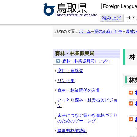
こ
の
ペ
ー
読み上げ
サイ
ジ
を
翻
現在の位置：
ホーム
県の組織と仕事
農林
訳
す
る
森林・林業振興局
森林・林業振興局トップへ
窓口・連絡先
林
リンク集
森林・林業関係の入札
とっとり森林・林業振興ビジョ
ン
未来につなぐ豊かな森林づくり
のためのゾーニング
鳥取県林業統計