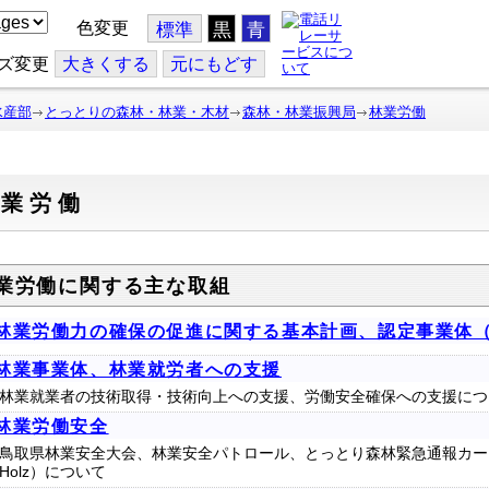
色変更
標準
黒
青
ズ変更
大
きくする
元
にもどす
水産部
とっとりの森林・林業・木材
森林・林業振興局
林業労働
林業労働
業労働に関する主な取組
林業労働力の確保の促進に関する基本計画、認定事業体
林業事業体、林業就労者への支援
林業就業者の技術取得・技術向上への支援、労働安全確保への支援につ
林業労働安全
鳥取県林業安全大会、林業安全パトロール、とっとり森林緊急通報カー
Holz）について