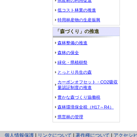
県産材の利用促進
低コスト林業の推進
特用林産物の生産振興
「森づくり」の推進
森林整備の推進
森林の保全
緑化・県植樹祭
とっとり共生の森
カーボンオフセット・CO2吸収
量認証制度の推進
豊かな森づくり協働税
森林環境保全税（H17～R4）
県営林の管理
と
個人情報保護
|
リンクについて
|
著作権について
|
アクセシ