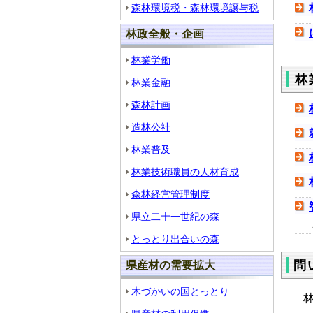
森林環境税・森林環境譲与税
林政全般・企画
林業労働
林
林業金融
森林計画
造林公社
林業普及
林業技術職員の人材育成
森林経営管理制度
県立二十一世紀の森
とっとり出合いの森
問
県産材の需要拡大
木づかいの国とっとり
林政