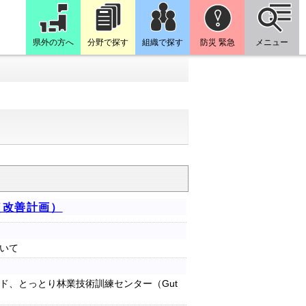
県外の方へ
分野で探す
組織で探す
防災 緊急
メニュー
（改善計画）
いて
ド、とっとり林業技術訓練センター（Gut